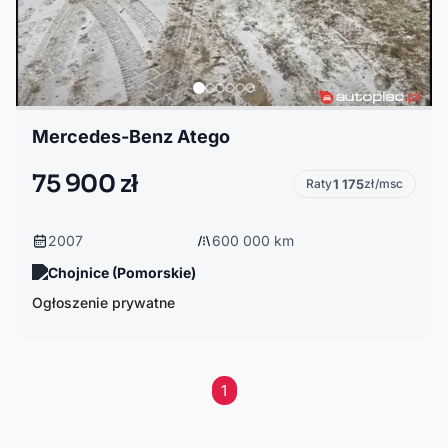
Mercedes-Benz Atego
75 900 zł
Raty
1 175
zł/msc
2007
600 000 km
Chojnice (Pomorskie)
Ogłoszenie prywatne
1