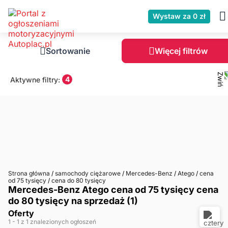
Wystaw za 0 zł
Sortowanie
Więcej filtrów
4
Aktywne filtry:
Strona główna
/
samochody ciężarowe
/
Mercedes-Benz
/
Atego
/
cena
od 75 tysięcy
/
cena do 80 tysięcy
Mercedes-Benz Atego cena od 75 tysięcy cena
do 80 tysięcy na sprzedaż (1)
Oferty
1
- 1
z 1 znalezionych ogłoszeń