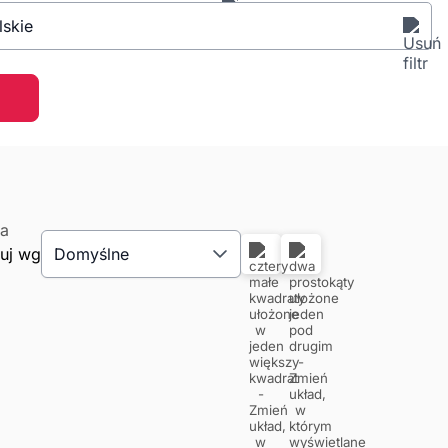
lskie
tuj wg
Domyślne