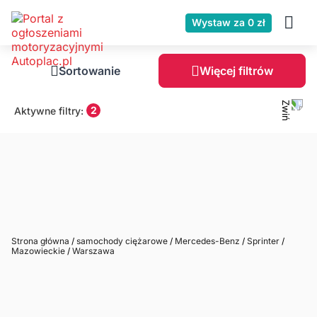
Wystaw za 0 zł
Sortowanie
Więcej filtrów
2
Aktywne filtry:
Strona główna
/
samochody ciężarowe
/
Mercedes-Benz
/
Sprinter
/
Mazowieckie
/
Warszawa