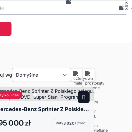
ja
tuj wg
Domyślne
Tylko u nas
Mercedes-Benz Sprinter Z Polskiego salonu, 25 osób, TV, DVD, Super Stan, Program
95 000 zł
Raty
3 020
zł/msc