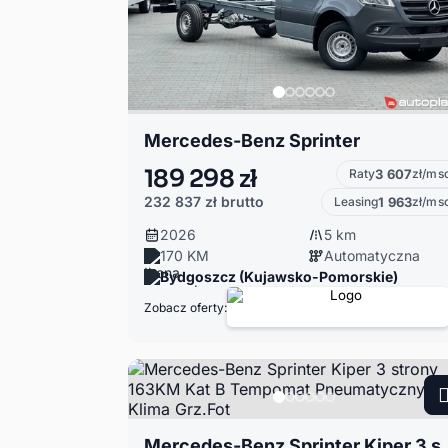
Mercedes-Benz Sprinter
189 298 zł
Raty
3 607
zł/ms
232 837 zł
brutto
Leasing
1 963
zł/ms
2026
5 km
170 KM
Automatyczna
Bydgoszcz (Kujawsko-Pomorskie)
Zobacz oferty:
Mercedes-Benz Sprinter Kiper 3 strony