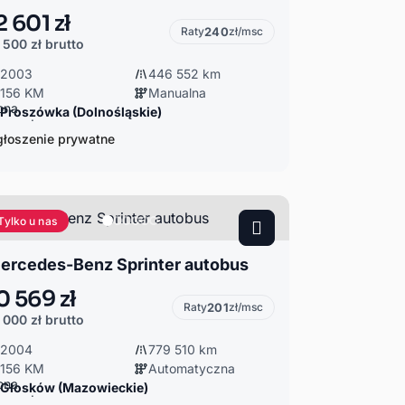
2 601 zł
Raty
240
zł/msc
 500 zł
brutto
2003
446 552 km
156 KM
Manualna
Proszówka (Dolnośląskie)
łoszenie prywatne
Tylko u nas
ercedes-Benz Sprinter autobus
0 569 zł
Raty
201
zł/msc
 000 zł
brutto
2004
779 510 km
156 KM
Automatyczna
Głosków (Mazowieckie)