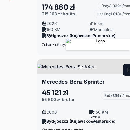
174 880 zł
Raty
3 332
zł/ms
215 103 zł
brutto
Leasing
1 818
zł/ms
2026
5 km
150 KM
Manualna
Bydgoszcz (Kujawsko-Pomorskie)
Zobacz oferty:
Mercedes-Benz Sprinter
45 121 zł
Raty
854
zł/ms
55 500 zł
brutto
2006
150 KM
Bydgoszcz (Kujawsko-Pomorskie)
Ogłoszenie prywatne