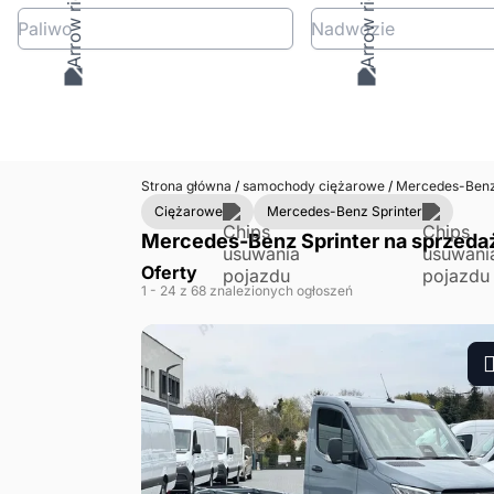
Paliwo
Nadwozie
Strona główna
/
samochody ciężarowe
/
Mercedes-Ben
Ciężarowe
Mercedes-Benz Sprinter
Mercedes-Benz Sprinter na sprzedaż
Oferty
1
- 24
z 68 znalezionych ogłoszeń