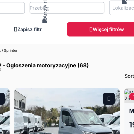
Przebieg
Lokalizac
Zapisz filtr
Więcej filtrów
z
/
Sprinter
 - Ogłoszenia motoryzacyjne (68)
Sor
1