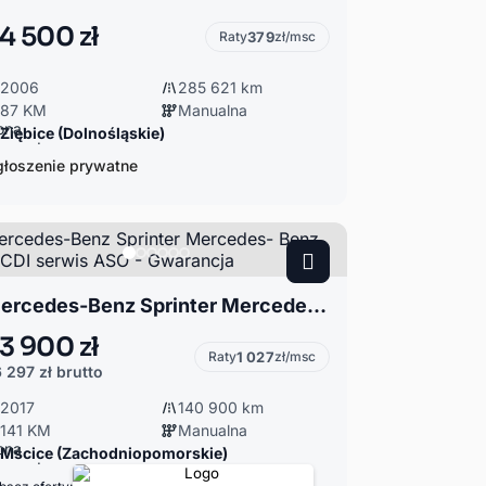
4 500 zł
Raty
379
zł/msc
2006
285 621 km
87 KM
Manualna
Ziębice (Dolnośląskie)
łoszenie prywatne
Mercedes-Benz Sprinter Mercedes- Benz 314 CDI serwis ASO - Gwarancja
3 900 zł
Raty
1 027
zł/msc
 297 zł
brutto
2017
140 900 km
141 KM
Manualna
Mścice (Zachodniopomorskie)