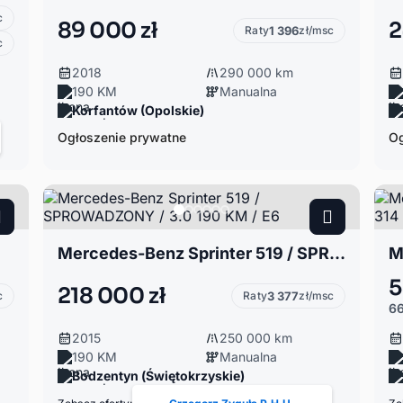
c
89 000 zł
2
Raty
1 396
zł/msc
c
2018
290 000 km
190 KM
Manualna
Korfantów (Opolskie)
Ogłoszenie prywatne
Og
Mercedes-Benz Sprinter 519 / SPROWADZONY / 3.0 190 KM / E6
5
218 000 zł
c
Raty
3 377
zł/msc
66
2015
250 000 km
190 KM
Manualna
Bodzentyn (Świętokrzyskie)