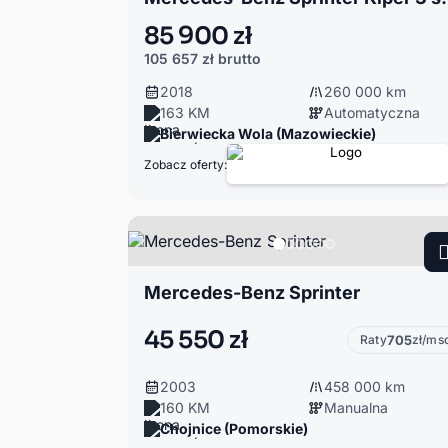
85 900 zł
105 657 zł
brutto
2018
260 000 km
163 KM
Automatyczna
Bierwiecka Wola (Mazowieckie)
Zobacz oferty:
Mercedes-Benz Sprinter
45 550 zł
Raty
705
zł/ms
2003
458 000 km
160 KM
Manualna
Chojnice (Pomorskie)