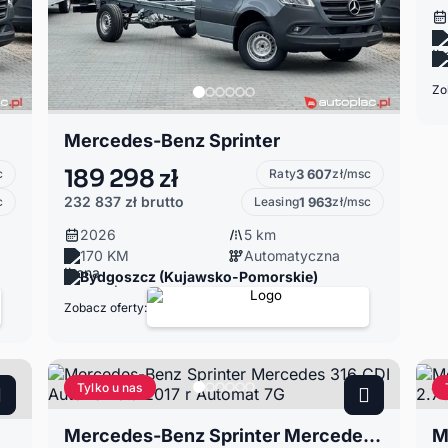
Zo
Mercedes-Benz Sprinter
189 298 zł
c
Raty
3 607
zł/msc
232 837 zł
brutto
c
Leasing
1 963
zł/msc
2026
5 km
170 KM
Automatyczna
Bydgoszcz (Kujawsko-Pomorskie)
Zobacz oferty:
Tylko u nas
Mercedes-Benz Sprinter Mercedes 316 CDI Auto-laweta 2017 r Automat 7G
 163KM Kat B Tempomat Pneumatyczny fotel Klima Grz.Fot