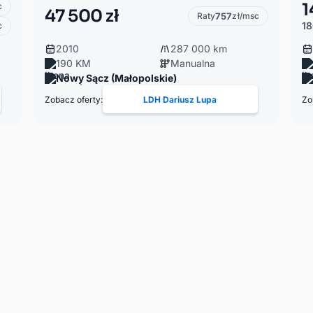
1
c
47 500 zł
Raty
757
zł/msc
18
c
2010
287 000 km
190 KM
Manualna
Nowy Sącz (Małopolskie)
Zobacz oferty:
LDH Dariusz Lupa
Zo