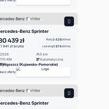
bacz oferty:
ercedes-Benz Sprinter
80 439 zł
Raty
3 438
zł/msc
1 941 zł
brutto
Leasing
1 874
zł/msc
2026
5 km
170 KM
Automatyczna
Bydgoszcz (Kujawsko-Pomorskie)
bacz oferty:
ercedes-Benz Sprinter