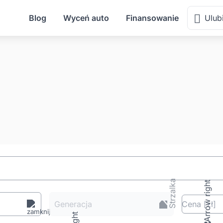
Blog
Wyceń auto
Finansowanie
Ulub
Generacja
Cena
[zł
]