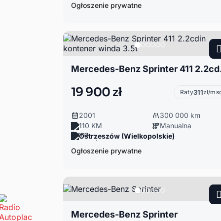
Ogłoszenie prywatne
Mercedes-B
19 900 zł
Raty
311
zł/ms
2001
300 000 km
110 KM
Manualna
Ostrzeszów (Wielkopolskie)
Ogłoszenie prywatne
Mercedes-Benz Sprinter