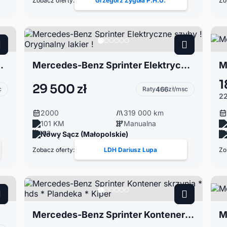
Zobacz oferty:
Grzegorz Zyguła P.H.U.
Zo
nie, zarejestrowany
Mercedes-Benz Sprinter Elektryczne szyby ! Oryginalny lakier !
M
1
29 500 zł
c
Raty
466
zł/msc
22
2000
319 000 km
101 KM
Manualna
Nowy Sącz (Małopolskie)
Zobacz oferty:
LDH Dariusz Lupa
Zo
Mercedes-Benz Sprinter Kontener skrzynia * hds * Plandeka * Kiper
M