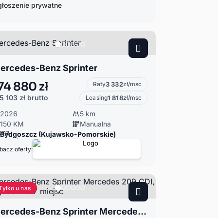
łoszenie prywatne
ercedes-Benz Sprinter
74 880 zł
Raty
3 332
zł/msc
5 103 zł
brutto
Leasing
1 818
zł/msc
2026
5 km
150 KM
Manualna
Bydgoszcz (Kujawsko-Pomorskie)
bacz oferty:
Tylko u nas
Mercedes-Benz Sprinter Mercedes 209 CDI, Brygadówka 7 miejsc