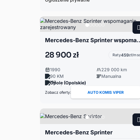
Mercedes-Benz Sprinter wspomaga
28 900 zł
Raty
459
zł/ms
1990
229 000 km
90 KM
Manualna
Opole (Opolskie)
Zobacz oferty:
AUTO KOMIS VIPER
Mercedes-Benz Sprinter