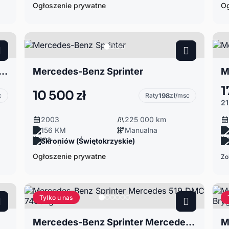
Ogłoszenie prywatne
Og
enz Sprinter 411 2.2cdin kontener winda 3.5t
Mercedes-Benz Sprinter
M
1
10 500 zł
c
Raty
198
zł/msc
21
2003
225 000 km
156 KM
Manualna
Skroniów (Świętokrzyskie)
Ogłoszenie prywatne
Zo
Tylko u nas
Mercedes-Benz Sprinter Mercedes 519 DMC 7490kg