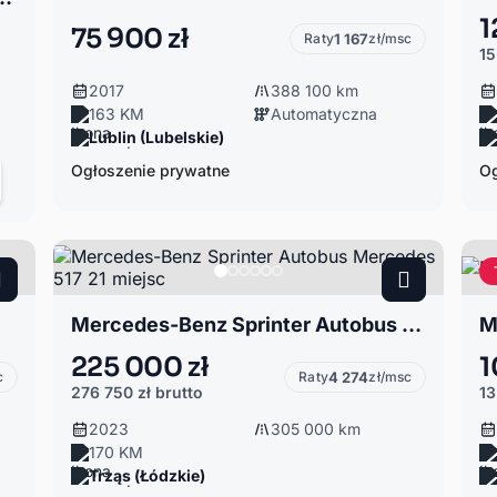
1
75 900 zł
Raty
1 167
zł/msc
15
2017
388 100 km
163 KM
Automatyczna
Lublin (Lubelskie)
Ogłoszenie prywatne
Og
Mercedes-Benz Sprinter Autobus Mercedes 517 21 miejsc
M
225 000 zł
1
c
Raty
4 274
zł/msc
276 750 zł
brutto
13
2023
305 000 km
170 KM
Trząs (Łódzkie)