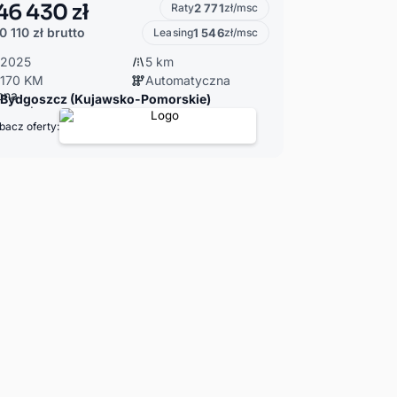
46 430 zł
Raty
2 771
zł/msc
0 110 zł
brutto
Leasing
1 546
zł/msc
2025
5 km
170 KM
Automatyczna
Bydgoszcz (Kujawsko-Pomorskie)
bacz oferty: