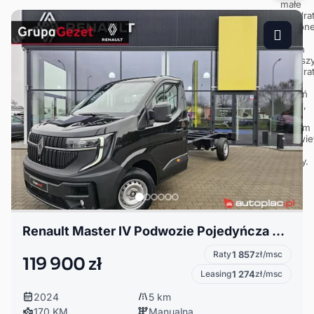
Renault Master IV Podwozie Pojedyńcza Kabina FWD EXTRA 3,5TL3 2.0 dCi 170
Raty
1 857
zł/msc
119 900 zł
Leasing
1 274
zł/msc
2024
5 km
170 KM
Manualna