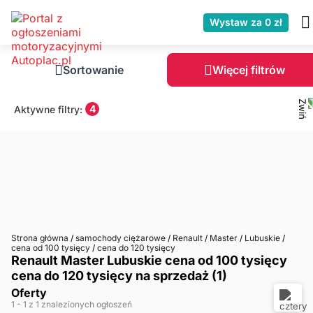
Wystaw za 0 zł
Sortowanie
Więcej filtrów
4
Aktywne filtry:
Strona główna
/
samochody ciężarowe
/
Renault
/
Master
/
Lubuskie
/
cena od 100 tysięcy
/
cena do 120 tysięcy
Renault Master Lubuskie cena od 100 tysięcy
cena do 120 tysięcy na sprzedaż (1)
Oferty
1
- 1
z 1 znalezionych ogłoszeń