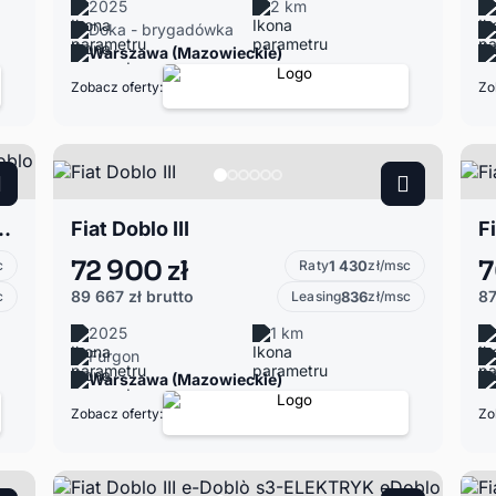
2025
2 km
Doka - brygadówka
Warszawa (Mazowieckie)
Zobacz oferty:
Zo
 eDoblo CrewCab L2 136 KM 50 kWh 5 miejs
Fiat Doblo III
Fi
72 900 zł
7
c
Raty
1 430
zł/msc
89 667 zł
brutto
87
c
Leasing
836
zł/msc
2025
1 km
Furgon
Warszawa (Mazowieckie)
Zobacz oferty:
Zo