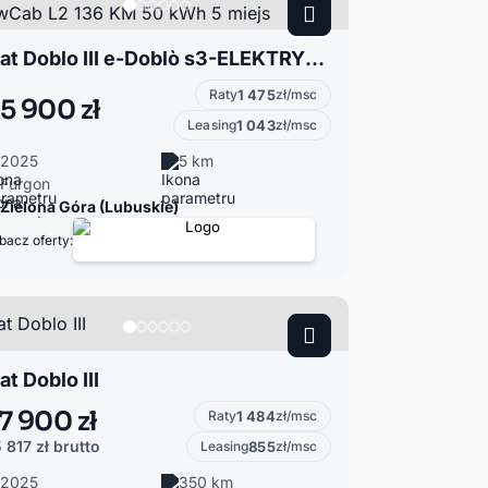
Fiat Doblo III e-Doblò s3-ELEKTRYK eDoblo CrewCab L2 136 KM 50 kWh 5 miejs
Raty
1 475
zł/msc
5 900 zł
Leasing
1 043
zł/msc
2025
5 km
Furgon
Zielona Góra (Lubuskie)
bacz oferty:
at Doblo III
7 900 zł
Raty
1 484
zł/msc
 817 zł
brutto
Leasing
855
zł/msc
2025
350 km