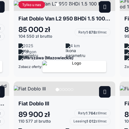
Tylko u nas
Fiat Doblo Van L2 950 BHDi 1.5 100 MT6
85 000 zł
8
c
Raty
1 678
zł/msc
104 550 zł
brutto
99
c
2025
4 km
Furgon
Warszawa (Mazowieckie)
Zobacz oferty:
Zo
o L2 1.5 BHDi 100KM | Leasing od 101,8%
Fiat Doblo III
Fi
89 900 zł
8
c
Raty
1 764
zł/msc
110 577 zł
brutto
10
c
Leasing
1 012
zł/msc