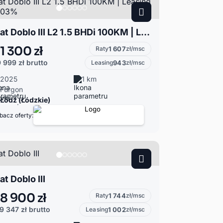
Fiat Doblo III L2 1.5 BHDi 100KM | Leasing od 103%
1 300 zł
Raty
1 607
zł/msc
 999 zł
brutto
Leasing
943
zł/msc
2025
1 km
Furgon
Łódź (Łódzkie)
bacz oferty:
at Doblo III
8 900 zł
Raty
1 744
zł/msc
9 347 zł
brutto
Leasing
1 002
zł/msc