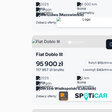
2025
6 000 km
Furgon
Warszawa (Mazowieckie)
Zobacz oferty:
Fiat Doblo III
95 900 zł
Raty
1 815
zł/ms
117 957 zł
brutto
Leasing
1 043
zł/ms
2025
2 km
Furgon
Gorzów Wielkopolski (Lubuskie)
Zobacz oferty: