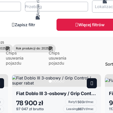
Przebieg
Lokalizac
Zapisz filtr
Więcej filtrów
25
2025
Rok produkcji do: 2025
Sor
Fiat Doblo III 3-osbowy / Grip Control / super rabat
Fi
78 900 zł
9
c
Raty
1 503
zł/msc
97 047 zł
brutto
11
c
Leasing
867
zł/msc