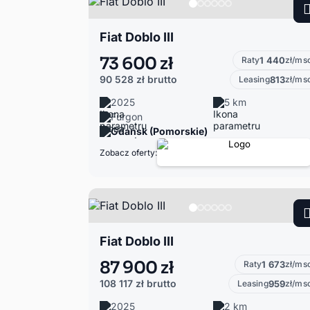
Fiat Doblo III
73 600 zł
Raty
1 440
zł/ms
90 528 zł
brutto
Leasing
813
zł/ms
2025
5 km
Furgon
Gdańsk (Pomorskie)
Zobacz oferty:
Fiat Doblo III
87 900 zł
Raty
1 673
zł/ms
108 117 zł
brutto
Leasing
959
zł/ms
2025
2 km