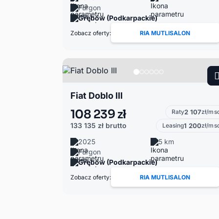
Furgon
Grębów (Podkarpackie)
Zobacz oferty:
RIA MUTLISALON
Fiat Doblo III
108 239 zł
Raty
2 107
zł/ms
133 135 zł
brutto
Leasing
1 200
zł/ms
2025
5 km
Furgon
Grębów (Podkarpackie)
Zobacz oferty:
RIA MUTLISALON