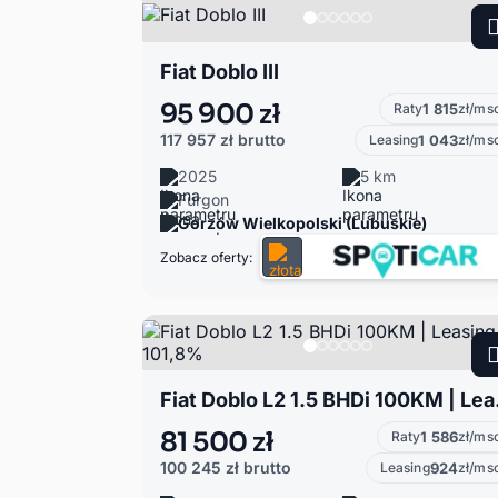
Fiat Doblo III
95 900 zł
Raty
1 815
zł/ms
117 957 zł
brutto
Leasing
1 043
zł/ms
2025
5 km
Furgon
Gorzów Wielkopolski (Lubuskie)
Zobacz oferty:
Fiat Dobl
81 500 zł
Raty
1 586
zł/ms
100 245 zł
brutto
Leasing
924
zł/ms