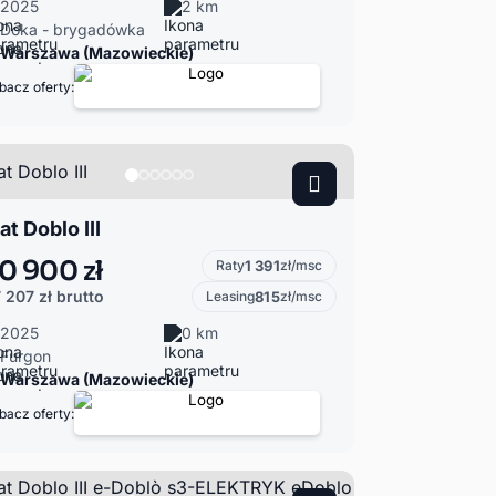
2025
2 km
Doka - brygadówka
Warszawa (Mazowieckie)
bacz oferty:
at Doblo III
0 900 zł
Raty
1 391
zł/msc
 207 zł
brutto
Leasing
815
zł/msc
2025
0 km
Furgon
Warszawa (Mazowieckie)
bacz oferty: