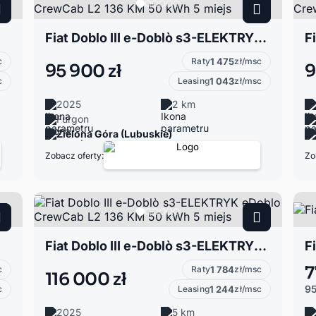
Fiat Doblo III e-Doblò s3-ELEKTRYK eDoblo CrewCab L2 136 KM 50 kWh 5 miejs
c
Raty
1 475
zł/msc
95 900 zł
9
c
Leasing
1 043
zł/msc
2025
2 km
Furgon
Zielona Góra (Lubuskie)
Zobacz oferty:
Zo
Fiat Doblo III e-Doblò s3-ELEKTRYK eDoblo CrewCab L2 136 KM 50 kWh 5 miejs
Fi
7
c
Raty
1 784
zł/msc
116 000 zł
95
c
Leasing
1 244
zł/msc
2025
5 km