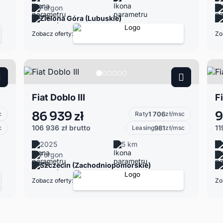
Furgon
Zielona Góra (Lubuskie)
Zobacz oferty:
Zo
Fiat Doblo III
Fi
86 939 zł
9
c
Raty
1 706
zł/msc
106 936 zł
brutto
11
c
Leasing
981
zł/msc
2025
5 km
Furgon
Szczecin (Zachodniopomorskie)
Zobacz oferty:
Zo