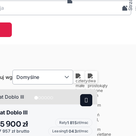
ja
tuj wg
Domyślne
at Doblo III
5 900 zł
Raty
1 815
zł/msc
7 957 zł
brutto
Leasing
1 043
zł/msc