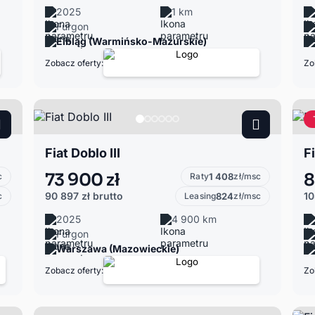
2025
1 km
Furgon
Elbląg (Warmińsko-Mazurskie)
Zobacz oferty:
Zo
Fiat Doblo III
F
73 900 zł
8
c
Raty
1 408
zł/msc
90 897 zł
brutto
10
c
Leasing
824
zł/msc
2025
4 900 km
Furgon
Warszawa (Mazowieckie)
Zobacz oferty:
Zo