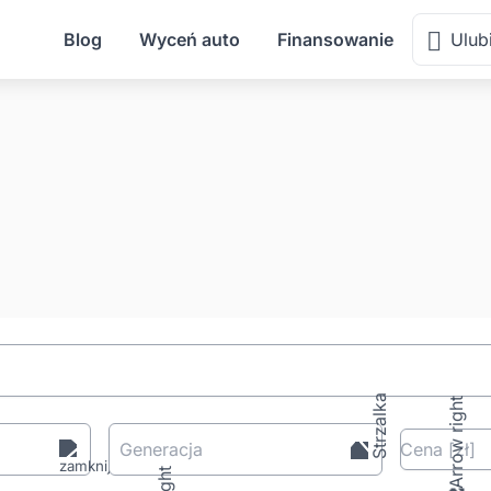
Blog
Wyceń auto
Finansowanie
Ulub
Generacja
Cena
[zł
]