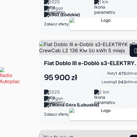
2025
1 km
Furgon
Łódź (Łódzkie)
Zobacz oferty:
Fiat Doblo III e-Doblò s3-ELEKTRYK
Raty
1 475
zł/ms
95 900 zł
Leasing
1 043
zł/ms
2025
2 km
Furgon
Zielona Góra (Lubuskie)
Zobacz oferty: