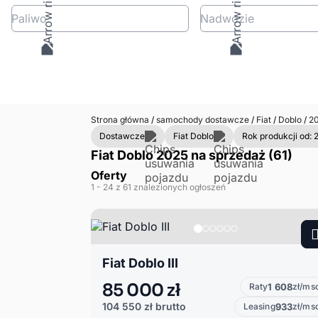
Paliwo
Nadwozie
Strona główna
/
samochody dostawcze
/
Fiat
/
Doblo
/
20
Dostawcze
Fiat Doblo
Rok produkcji od: 
Fiat Doblo 2025 na sprzedaż (61)
Oferty
1
- 24
z 61 znalezionych ogłoszeń
Fiat Doblo III
85 000 zł
Raty
1 608
zł/ms
104 550 zł
brutto
Leasing
933
zł/ms