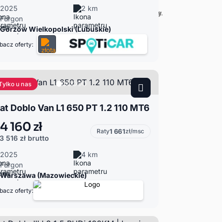
2025
2 km
Furgon
Gorzów Wielkopolski (Lubuskie)
bacz oferty:
Tylko u nas
iat Doblo Van L1 650 PT 1.2 110 MT6
4 160 zł
Raty
1 661
zł/msc
3 516 zł
brutto
2025
4 km
Furgon
Warszawa (Mazowieckie)
bacz oferty: