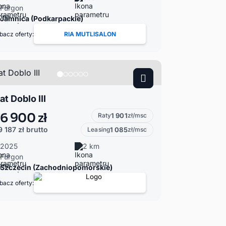
Furgon
Jamnica (Podkarpackie)
bacz oferty:
RIA MUTLISALON
at Doblo III
6 900 zł
Raty
1 901
zł/msc
9 187 zł
brutto
Leasing
1 085
zł/msc
2025
2 km
Furgon
Szczecin (Zachodniopomorskie)
bacz oferty: