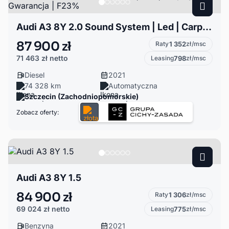
Audi A3 8Y 2.0 Sound System | Led | Carplay | Gwarancja | F23%
87 900 zł
Raty
1 352
zł/msc
71 463 zł
netto
Leasing
798
zł/msc
Diesel
2021
74 328 km
Automatyczna
Szczecin (Zachodniopomorskie)
Zobacz oferty:
Audi A3 8Y 1.5
84 900 zł
Raty
1 306
zł/msc
69 024 zł
netto
Leasing
775
zł/msc
Benzyna
2021