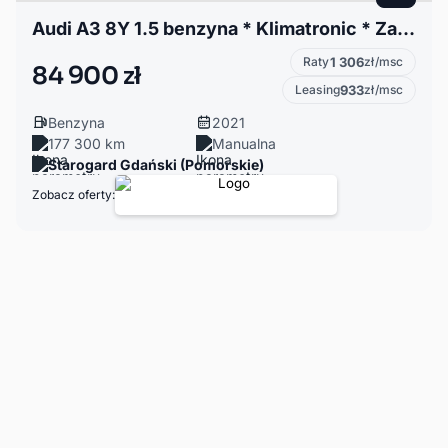
Audi A3 8Y 1.5 benzyna * Klimatronic * Zarejestrowany *
Raty
1 306
zł/msc
84 900 zł
Leasing
933
zł/msc
Benzyna
2021
177 300 km
Manualna
Starogard Gdański (Pomorskie)
Zobacz oferty: