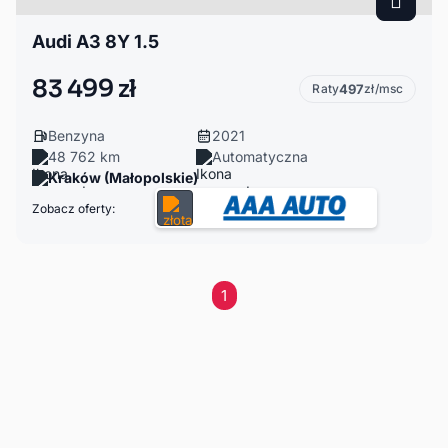
Audi A3 8Y 1.5
83 499 zł
Raty
497
zł/msc
Benzyna
2021
48 762 km
Automatyczna
Kraków (Małopolskie)
Zobacz oferty:
1