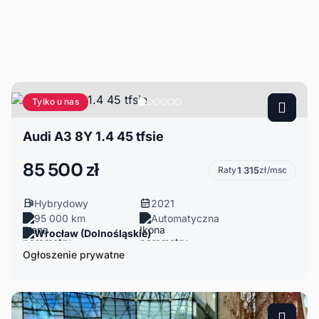
Tylko u nas
Audi A3 8Y 1.4 45 tfsie
85 500 zł
Raty
1 315
zł/msc
Hybrydowy
2021
95 000 km
Automatyczna
Wrocław (Dolnośląskie)
Ogłoszenie prywatne