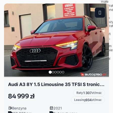
Audi A3 8Y 1.5 Limousine 35 TFSI S tronic S line
Raty
1 307
zł/msc
84 999 zł
Leasing
934
zł/msc
Benzyna
2021