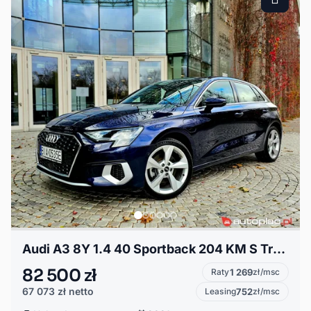
Audi A3 8Y 1.4 40 Sportback 204 KM S Tronic PHEV Hybrid FV23%
82 500 zł
Raty
1 269
zł/msc
67 073 zł
netto
Leasing
752
zł/msc