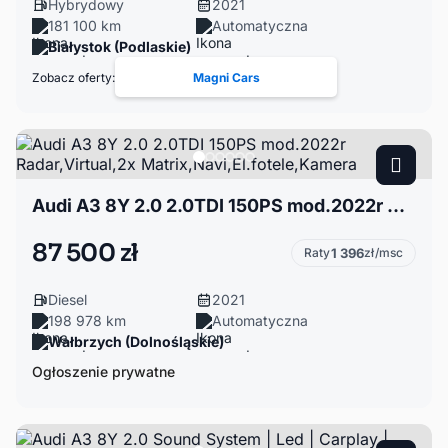
Hybrydowy
2021
181 100 km
Automatyczna
Białystok (Podlaskie)
Zobacz oferty:
Magni Cars
Audi A3 8Y 2.0 2.0TDI 150PS mod.2022r Radar,Virtual,2x Matrix,Navi,El.fotele,Kamera
87 500 zł
Raty
1 396
zł/msc
Diesel
2021
198 978 km
Automatyczna
Wałbrzych (Dolnośląskie)
Ogłoszenie prywatne