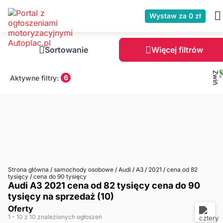
Wystaw za 0 zł
Sortowanie
Więcej filtrów
6
Aktywne filtry:
Strona główna
/
samochody osobowe
/
Audi
/
A3
/
2021
/
cena od 82
tysięcy
/
cena do 90 tysięcy
Audi A3 2021 cena od 82 tysięcy cena do 90
tysięcy na sprzedaż (10)
Oferty
1
- 10
z 10 znalezionych ogłoszeń