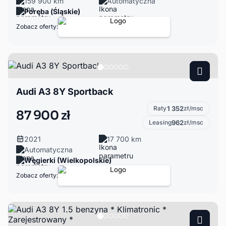
159 900 km
Automatyczna
Poręba (Śląskie)
Zobacz oferty:
Audi A3 8Y Sportback
Raty
1 352
zł/msc
87 900 zł
Leasing
962
zł/msc
2021
17 700 km
Automatyczna
Węgierki (Wielkopolskie)
Zobacz oferty: