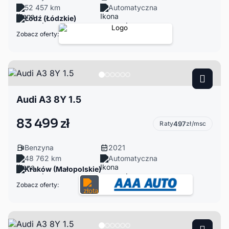
52 457 km
Automatyczna
Łódź (Łódzkie)
Zobacz oferty:
Audi A3 8Y 1.5
83 499 zł
Raty
497
zł/msc
Benzyna
2021
48 762 km
Automatyczna
Kraków (Małopolskie)
Zobacz oferty: