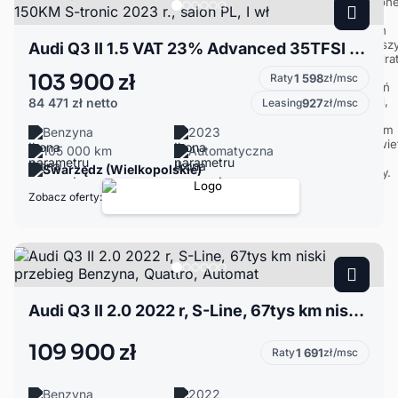
Audi Q3 II 1.5 VAT 23% Advanced 35TFSI mHEV 150KM S-tronic 2023 r., salon PL, I wł
103 900 zł
Raty
1 598
zł/msc
84 471 zł
netto
Leasing
927
zł/msc
Benzyna
2023
105 000 km
Automatyczna
Swarzędz (Wielkopolskie)
Zobacz oferty:
Audi Q3 II 2.0 2022 r, S-Line, 67tys km niski przebieg Benzyna, Quattro, Automat
109 900 zł
Raty
1 691
zł/msc
Benzyna
2022