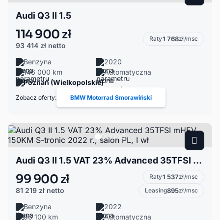
Audi Q3 II 1.5
114 900 zł
Raty
1 768
zł/msc
93 414 zł
netto
Benzyna
2020
146 000 km
Automatyczna
Poznań (Wielkopolskie)
Zobacz oferty:
BMW Motorrad Smorawiński
Audi Q3 II 1.5 VAT 23% Advanced 35TFSI mHEV 150KM S-tronic 2022 r., salon PL, I wł
99 900 zł
Raty
1 537
zł/msc
81 219 zł
netto
Leasing
895
zł/msc
Benzyna
2022
96 100 km
Automatyczna