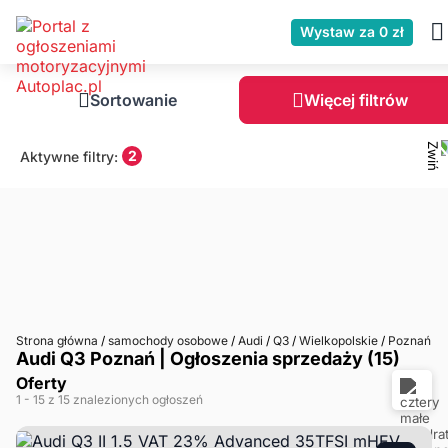
Wystaw za 0 zł
Sortowanie
Więcej filtrów
2
Aktywne filtry:
Strona główna
/
samochody osobowe
/
Audi
/
Q3
/
Wielkopolskie
/
Poznań
Audi Q3 Poznań | Ogłoszenia sprzedaży (15)
Oferty
1
- 15
z 15 znalezionych ogłoszeń