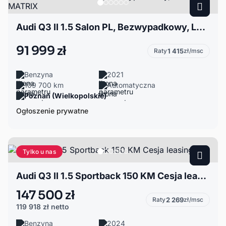
Audi Q3 II 1.5 Salon PL, Bezwypadkowy, LED MATRIX
91 999 zł
Raty
1 415
zł/msc
Benzyna
2021
109 700 km
Automatyczna
Poznań (Wielkopolskie)
Ogłoszenie prywatne
Tylko u nas
Audi Q3 II 1.5 Sportback 150 KM Cesja leasingu
147 500 zł
Raty
2 269
zł/msc
119 918 zł
netto
Benzyna
2024