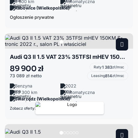
9 500 km
Automatyczna
Rabowice (Wielkopolskie)
Ogłoszenie prywatne
Audi Q3 II 1.5 VAT 23% 35TFSI mHEV 150KM S-tronic 2022 r., salon PL I właściciel
89 900 zł
Raty
1 383
zł/msc
73 089 zł
netto
Leasing
814
zł/msc
Benzyna
2022
90 300 km
Automatyczna
Swarzędz (Wielkopolskie)
Zobacz oferty: