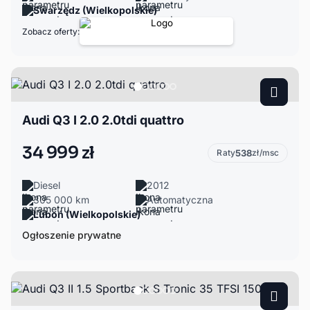
Swarzędz (Wielkopolskie)
Zobacz oferty:
Audi Q3 I 2.0 2.0tdi quattro
34 999 zł
Raty
538
zł/msc
Diesel
2012
305 000 km
Automatyczna
Luboń (Wielkopolskie)
Ogłoszenie prywatne