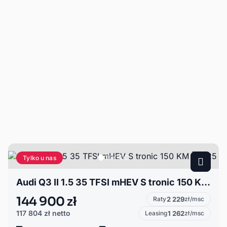
Tylko u nas
Audi Q3 II 1.5 35 TFSI mHEV S tronic 150 KM | 2025
144 900 zł
Raty
2 229
zł/msc
117 804 zł
netto
Leasing
1 262
zł/msc