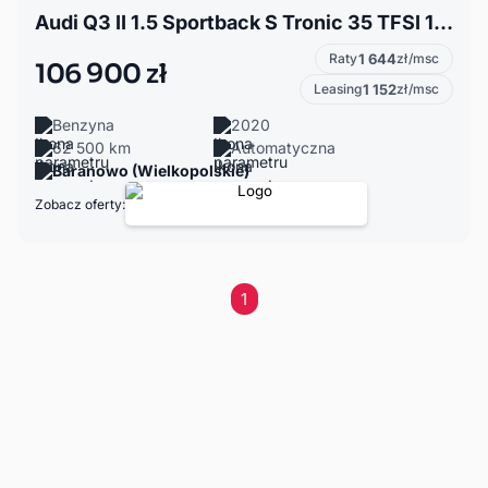
Audi Q3 II 1.5 Sportback S Tronic 35 TFSI 150KM
Raty
1 644
zł/msc
106 900 zł
Leasing
1 152
zł/msc
Benzyna
2020
62 500 km
Automatyczna
Baranowo (Wielkopolskie)
Zobacz oferty:
1