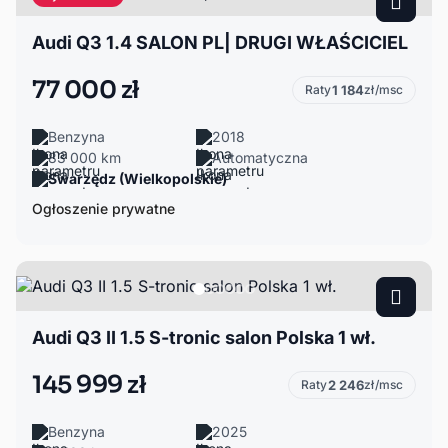
Audi Q3 1.4 SALON PL| DRUGI WŁAŚCICIEL
77 000 zł
Raty
1 184
zł/msc
Benzyna
2018
83 000 km
Automatyczna
Swarzędz (Wielkopolskie)
Ogłoszenie prywatne
Audi Q3 II 1.5 S-tronic salon Polska 1 wł.
145 999 zł
Raty
2 246
zł/msc
Benzyna
2025