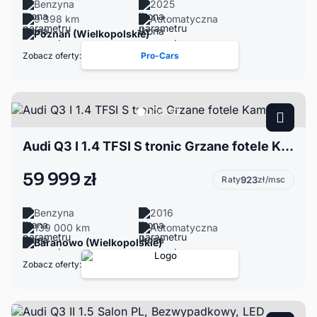
Benzyna
2025
9 398 km
Automatyczna
Poznań (Wielkopolskie)
Zobacz oferty:
Pro-Cars
Audi Q3 I 1.4 TFSI S tronic Grzane fotele Kamera
59 999 zł
Raty
923
zł/msc
Benzyna
2016
139 000 km
Automatyczna
Baranowo (Wielkopolskie)
Zobacz oferty: