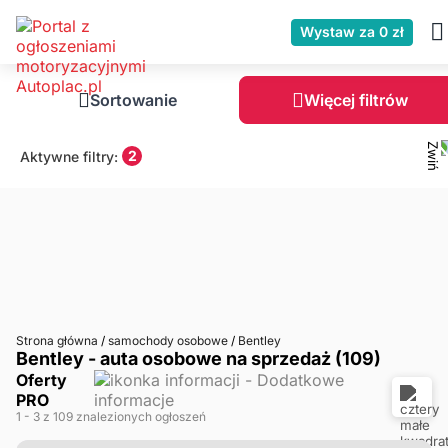
Wystaw za 0 zł
Sortowanie
Więcej filtrów
2
Aktywne filtry:
Strona główna
/
samochody osobowe
/
Bentley
Bentley - auta osobowe na sprzedaż (109)
Oferty
PRO
1
- 3
z 109 znalezionych ogłoszeń