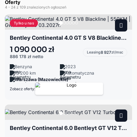
Oferty
4
- 24
z 109 znalezionych ogłoszeń
Tylko u nas
Bentley Continental 4.0 GT S V8 Blackline | 550KM | Gwarancja do 03.2027r.
1 090 000 zł
Leasing
8 927
zł/msc
886 178 zł
netto
Benzyna
2023
15 200 km
Automatyczna
Warszawa (Mazowieckie)
Zobacz oferty:
Bentley Continental 6.0 Bentleyt GT V12 Turbo