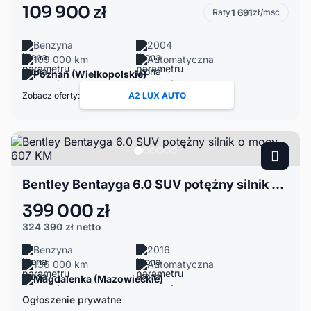
109 900 zł
Raty
1 691
zł/msc
Benzyna
2004
109 000 km
Automatyczna
Poznań (Wielkopolskie)
Zobacz oferty:
A2 LUX AUTO
Bentley Bentayga 6.0 SUV potężny silnik o mocy 607 KM
399 000 zł
324 390 zł
netto
Benzyna
2016
136 000 km
Automatyczna
Magdalenka (Mazowieckie)
Ogłoszenie prywatne