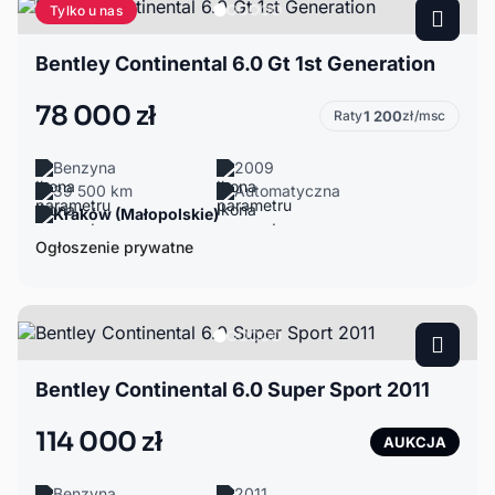
Tylko u nas
Bentley Continental 6.0 Gt 1st Generation
78 000 zł
Raty
1 200
zł/msc
Benzyna
2009
39 500 km
Automatyczna
Kraków (Małopolskie)
Ogłoszenie prywatne
Bentley Continental 6.0 Super Sport 2011
114 000 zł
AUKCJA
Benzyna
2011