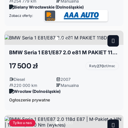
254 779 km
Manualna
Bielany Wrocławskie (Dolnośląskie)
Zobacz oferty:
BMW Seria 1 E81/E87 2.0 e81 M PAKIET 118D
17 500 zł
Raty
270
zł/msc
Diesel
2007
220 000 km
Manualna
Wrocław (Dolnośląskie)
Ogłoszenie prywatne
Tylko u nas