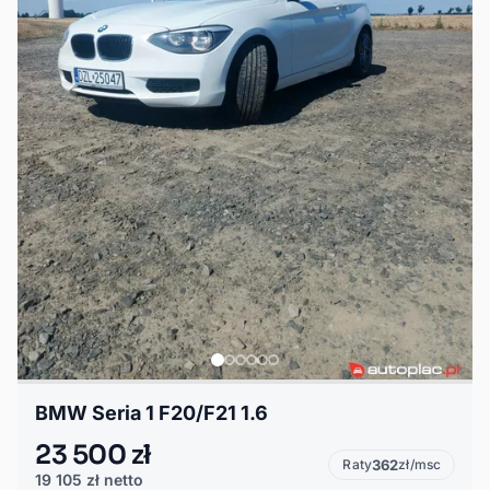
BMW Seria 1 F20/F21 1.6
23 500 zł
Raty
362
zł/msc
19 105 zł
netto