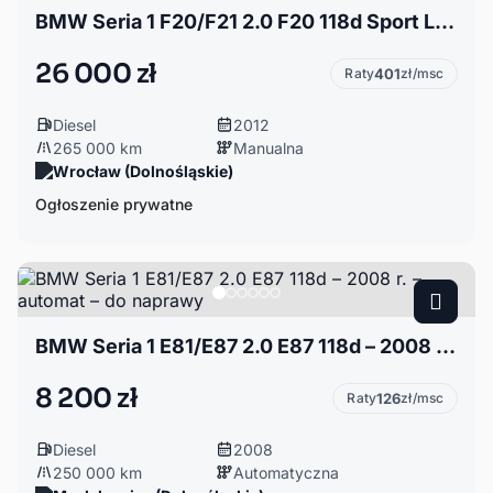
BMW Seria 1 F20/F21 2.0 F20 118d Sport Line
26 000 zł
Raty
401
zł/msc
Diesel
2012
265 000 km
Manualna
Wrocław (Dolnośląskie)
Ogłoszenie prywatne
BMW Seria 1 E81/E87 2.0 E87 118d – 2008 r. – automat – do naprawy
8 200 zł
Raty
126
zł/msc
Diesel
2008
250 000 km
Automatyczna