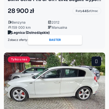
28 900 zł
Raty
445
zł/msc
Benzyna
2012
159 000 km
Manualna
Legnica (Dolnośląskie)
Zobacz oferty:
BASTER
Tylko u nas