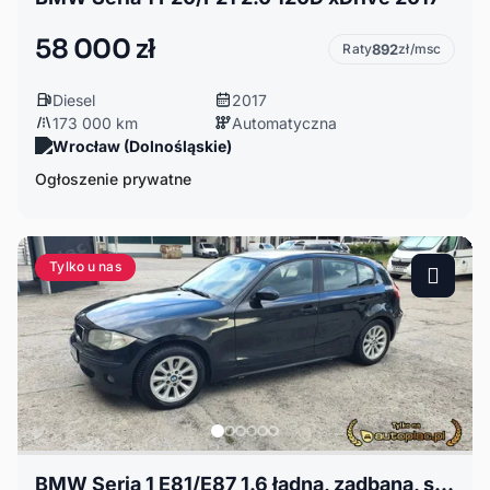
58 000 zł
Raty
892
zł/msc
Diesel
2017
173 000 km
Automatyczna
Wrocław (Dolnośląskie)
Ogłoszenie prywatne
Tylko u nas
BMW Seria 1 E81/E87 1.6 ładna, zadbana, super stan, alufelgi, klima, elektryka