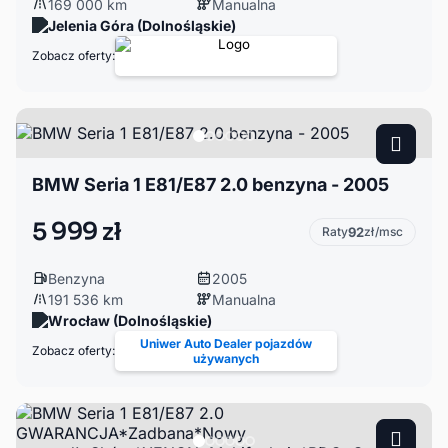
169 000 km
Manualna
Jelenia Góra (Dolnośląskie)
Zobacz oferty:
BMW Seria 1 E81/E87 2.0 benzyna - 2005
5 999 zł
Raty
92
zł/msc
Benzyna
2005
191 536 km
Manualna
Wrocław (Dolnośląskie)
Uniwer Auto Dealer pojazdów
Zobacz oferty:
używanych