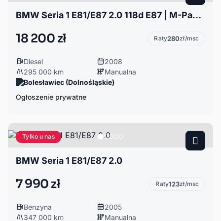
BMW Seria 1 E81/E87 2.0 118d E87 | M-Pakiet z VIN | 175 KM / 400 Nm (wykres)
18 200 zł
Raty
280
zł/msc
Diesel
2008
295 000 km
Manualna
Bolesławiec (Dolnośląskie)
Ogłoszenie prywatne
Tylko u nas
BMW Seria 1 E81/E87 2.0
7 990 zł
Raty
123
zł/msc
Benzyna
2005
347 000 km
Manualna