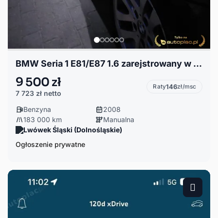
BMW Seria 1 E81/E87 1.6 zarejstrowany w Polsce. Ważne przegląd i OC
9 500 zł
Raty
146
zł/msc
7 723 zł
netto
Benzyna
2008
183 000 km
Manualna
Lwówek Śląski (Dolnośląskie)
Ogłoszenie prywatne