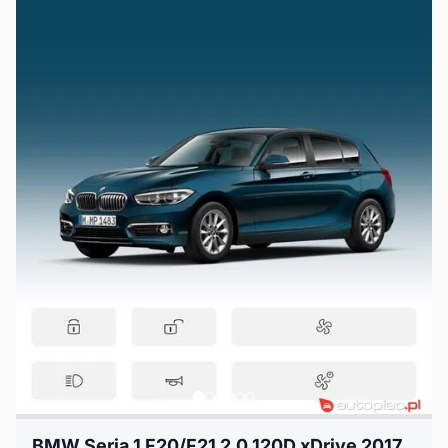
BMW Seria 1 F20/F21 2.0 120D xDrive 2017