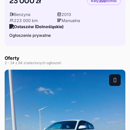
23 000 zł
Raty
356
zł/msc
Benzyna
2013
223 000 km
Manualna
Ostaszów (Dolnośląskie)
Ogłoszenie prywatne
Oferty
2
- 24
z 84 znalezionych ogłoszeń