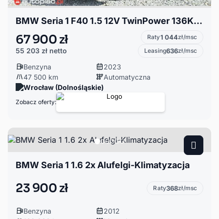
BMW Seria 1 F40 1.5 12V TwinPower 136KM tylko 47tys km!!! nawigacja, automat, ACC, kam
67 900 zł
Raty
1 044
zł/msc
55 203 zł
netto
Leasing
636
zł/msc
Benzyna
2023
47 500 km
Automatyczna
Wrocław (Dolnośląskie)
Zobacz oferty:
BMW Seria 1 1.6 2x Alufelgi-Klimatyzacja
23 900 zł
Raty
368
zł/msc
Benzyna
2012