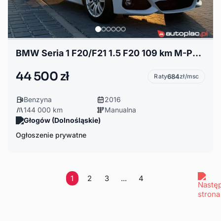
BMW Seria 1 F20/F21 1.5 F20 109 km M-Pakiet
44 500 zł
Raty
684
zł/msc
Benzyna
2016
144 000 km
Manualna
Głogów (Dolnośląskie)
Ogłoszenie prywatne
1
2
3
...
4