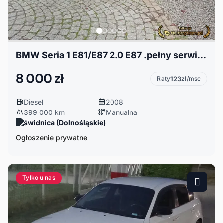
BMW Seria 1 E81/E87 2.0 E87 .pełny serwis diesel
8 000 zł
Raty
123
zł/msc
Diesel
2008
399 000 km
Manualna
świdnica (Dolnośląskie)
Ogłoszenie prywatne
Tylko u nas