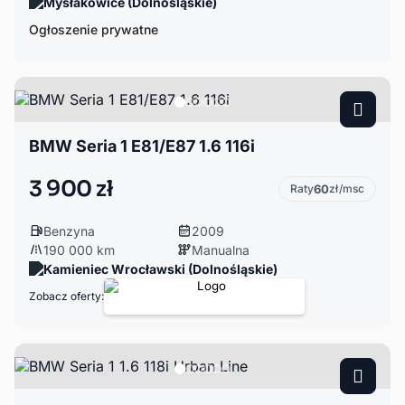
Mysłakowice (Dolnośląskie)
Ogłoszenie prywatne
BMW Seria 1 E81/E87 1.6 116i
3 900 zł
Raty
60
zł/msc
Benzyna
2009
190 000 km
Manualna
Kamieniec Wrocławski (Dolnośląskie)
Zobacz oferty: