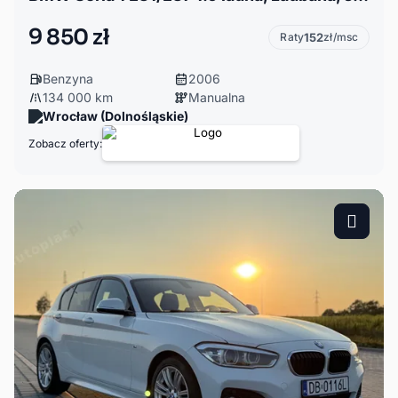
9 850 zł
Raty
152
zł/msc
Benzyna
2006
134 000 km
Manualna
Wrocław (Dolnośląskie)
Zobacz oferty: