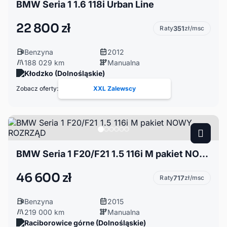
BMW Seria 1 1.6 118i Urban Line
22 800 zł
Raty
351
zł/msc
Benzyna
2012
188 029 km
Manualna
Kłodzko (Dolnośląskie)
Zobacz oferty:
XXL Zalewscy
BMW Seria 1 F20/F21 1.5 116i M pakiet NOWY ROZRZĄD
46 600 zł
Raty
717
zł/msc
Benzyna
2015
219 000 km
Manualna
Raciborowice górne (Dolnośląskie)