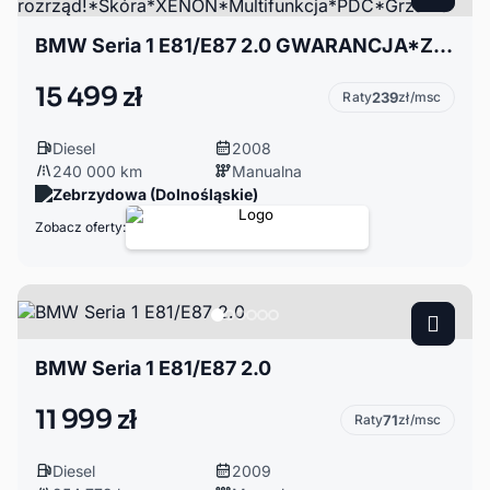
BMW Seria 1 E81/E87 2.0 GWARANCJA*Zadbana*Nowy rozrząd!*Skóra*XENON*Multifunkcja*PDC*Grzanie
15 499 zł
Raty
239
zł/msc
Diesel
2008
240 000 km
Manualna
Zebrzydowa (Dolnośląskie)
Zobacz oferty:
BMW Seria 1 E81/E87 2.0
11 999 zł
Raty
71
zł/msc
Diesel
2009