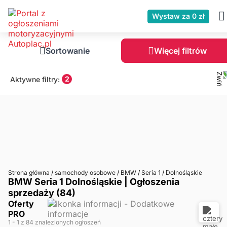
Wystaw za 0 zł
Sortowanie
Więcej filtrów
2
Aktywne filtry:
Strona główna
/
samochody osobowe
/
BMW
/
Seria 1
/
Dolnośląskie
BMW Seria 1 Dolnośląskie | Ogłoszenia
sprzedaży (84)
Oferty
PRO
1
- 1
z 84 znalezionych ogłoszeń