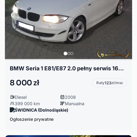
BMW Seria 1 E81/E87 2.0 pełny serwis 160KM
8 000 zł
Raty
123
zł/msc
Diesel
2008
399 000 km
Manualna
ŚWIDNICA (Dolnośląskie)
Ogłoszenie prywatne