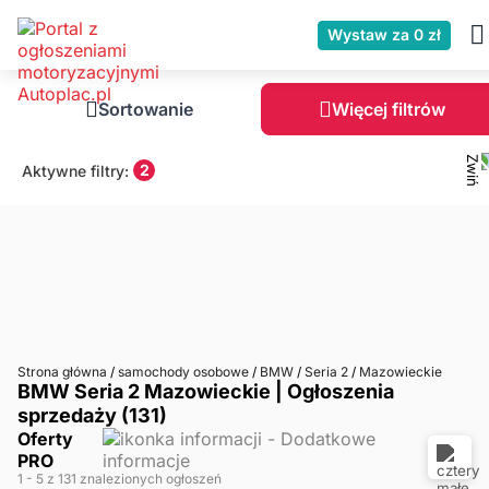
Wystaw za 0 zł
Sortowanie
Więcej filtrów
2
Aktywne filtry:
Strona główna
/
samochody osobowe
/
BMW
/
Seria 2
/
Mazowieckie
BMW Seria 2 Mazowieckie | Ogłoszenia
sprzedaży (131)
Oferty
PRO
1
- 5
z 131 znalezionych ogłoszeń