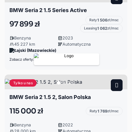
BMW Seria 2 1.5 Series Active
Raty
1 506
zł/msc
97 899 zł
Leasing
1 062
zł/msc
Benzyna
2023
45 227 km
Automatyczna
Łajski (Mazowieckie)
Zobacz oferty:
Tylko u nas
BMW Seria 2 1.5 2, Salon Polska
115 000 zł
Raty
1 769
zł/msc
Benzyna
2022
28 000 km
Automatyczna