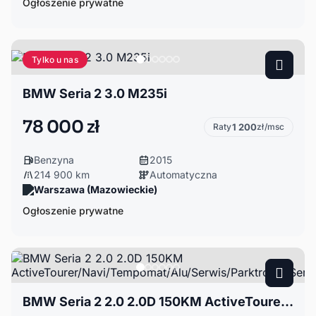
Ogłoszenie prywatne
Tylko u nas
BMW Seria 2 3.0 M235i
78 000 zł
Raty
1 200
zł/msc
Benzyna
2015
214 900 km
Automatyczna
Warszawa (Mazowieckie)
Ogłoszenie prywatne
BMW Seria 2 2.0 2.0D 150KM ActiveTourer/Navi/Tempomat/Alu/Serwis/Parktronic/Serwis