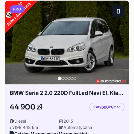
PRO
BMW Seria 2 2.0 220D FullLed Navi El. Klapa 7 Foteli El. foteli HeadUp Drive Mode ASO
44 900 zł
Raty
690
zł/msc
Diesel
2015
198 448 km
Automatyczna
Ostrów Mazowiecka (Mazowieckie)