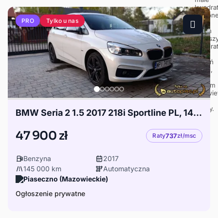
Tylko u nas
PRO
BMW Seria 2 1.5 2017 218i Sportline PL, 147tys
47 900 zł
Raty
737
zł/msc
Benzyna
2017
145 000 km
Automatyczna
Piaseczno (Mazowieckie)
Ogłoszenie prywatne