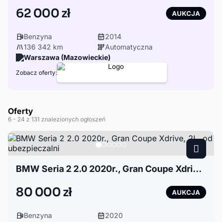
62 000 zł
AUKCJA
Benzyna
2014
136 342 km
Automatyczna
Warszawa (Mazowieckie)
Zobacz oferty:
Oferty
6
- 24
z 131 znalezionych ogłoszeń
BMW Seria 2 2.0 2020r., Gran Coupe Xdrive, 2L, od ubezpieczalni
80 000 zł
AUKCJA
Benzyna
2020