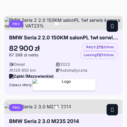
PRO
BMW Seria 2 2.0 150KM salonPL 1wł serwis kamera navi ledy VAT23%
82 900 zł
Raty
1 275
zł/msc
67 398 zł
netto
Leasing
757
zł/msc
Diesel
2022
129 850 km
Automatyczna
Ząbki (Mazowieckie)
Zobacz oferty:
PRO
BMW Seria 2 3.0 M235 2014