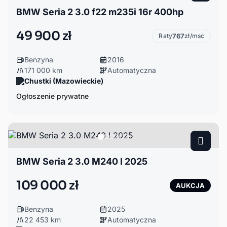
BMW Seria 2 3.0 f22 m235i 16r 400hp
49 900 zł
Raty
767
zł/msc
Benzyna
2016
171 000 km
Automatyczna
Chustki (Mazowieckie)
Ogłoszenie prywatne
BMW Seria 2 3.0 M240 I 2025
109 000 zł
AUKCJA
Benzyna
2025
22 453 km
Automatyczna