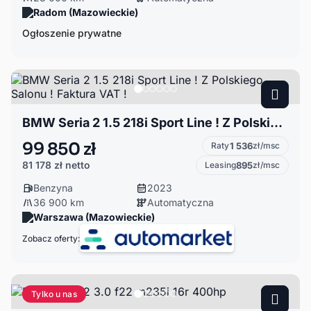
Radom (Mazowieckie)
Ogłoszenie prywatne
BMW Seria 2 1.5 218i Sport Line ! Z Polskiego Salonu ! Faktura VAT !
99 850 zł
Raty
1 536
zł/msc
81 178 zł
netto
Leasing
895
zł/msc
Benzyna
2023
36 900 km
Automatyczna
Warszawa (Mazowieckie)
Zobacz oferty:
Tylko u nas