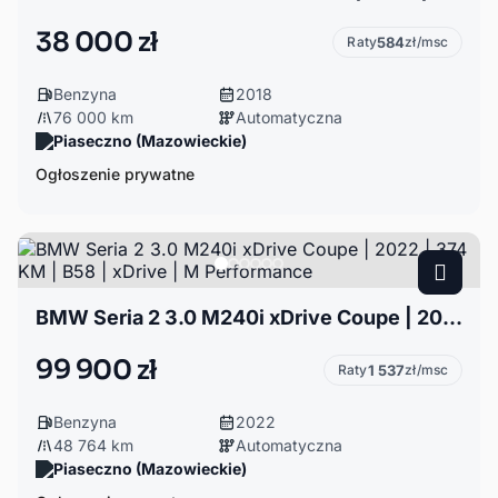
38 000 zł
Raty
584
zł/msc
Benzyna
2018
76 000 km
Automatyczna
Piaseczno (Mazowieckie)
Ogłoszenie prywatne
BMW Seria 2 3.0 M240i xDrive Coupe | 2022 | 374 KM | B58 | xDrive | M Performance
99 900 zł
Raty
1 537
zł/msc
Benzyna
2022
48 764 km
Automatyczna
Piaseczno (Mazowieckie)