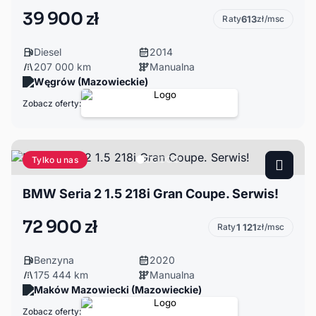
39 900 zł
Raty
613
zł/msc
Diesel
2014
207 000 km
Manualna
Węgrów (Mazowieckie)
Zobacz oferty:
Tylko u nas
BMW Seria 2 1.5 218i Gran Coupe. Serwis!
72 900 zł
Raty
1 121
zł/msc
Benzyna
2020
175 444 km
Manualna
Maków Mazowiecki (Mazowieckie)
Zobacz oferty: