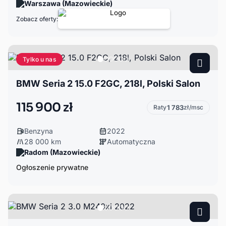
Warszawa (Mazowieckie)
Zobacz oferty:
Tylko u nas
BMW Seria 2 15.0 F2GC, 218l, Polski Salon
115 900 zł
Raty
1 783
zł/msc
Benzyna
2022
28 000 km
Automatyczna
Radom (Mazowieckie)
Ogłoszenie prywatne