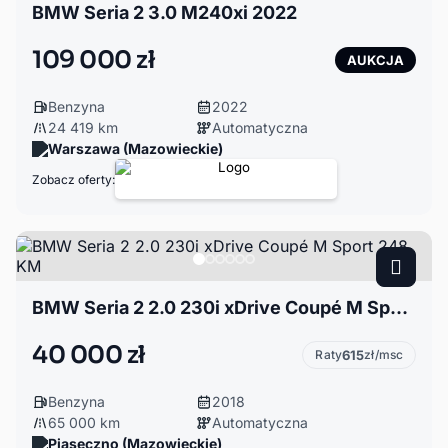
BMW Seria 2 3.0 M240xi 2022
109 000 zł
AUKCJA
Benzyna
2022
24 419 km
Automatyczna
Warszawa (Mazowieckie)
Zobacz oferty:
BMW Seria 2 2.0 230i xDrive Coupé M Sport 248 KM
40 000 zł
Raty
615
zł/msc
Benzyna
2018
65 000 km
Automatyczna
Piaseczno (Mazowieckie)