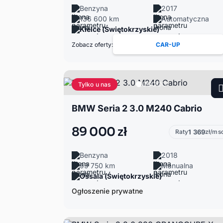
Benzyna
2017
136 600 km
Automatyczna
Kielce (Świętokrzyskie)
Zobacz oferty:
CAR-UP
Tylko u nas
BMW Seria 2 3.0 M240 Cabrio
89 000 zł
Raty
1 369
zł/ms
Benzyna
2018
99 750 km
Manualna
Ossala (Świętokrzyskie)
Ogłoszenie prywatne