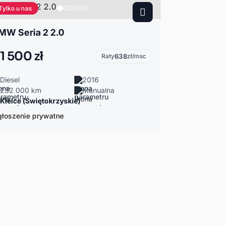
Tylko u nas
MW Seria 2 2.0
1 500 zł
Raty
638
zł/msc
Diesel
2016
232 000 km
Manualna
Kielce (Świętokrzyskie)
łoszenie prywatne