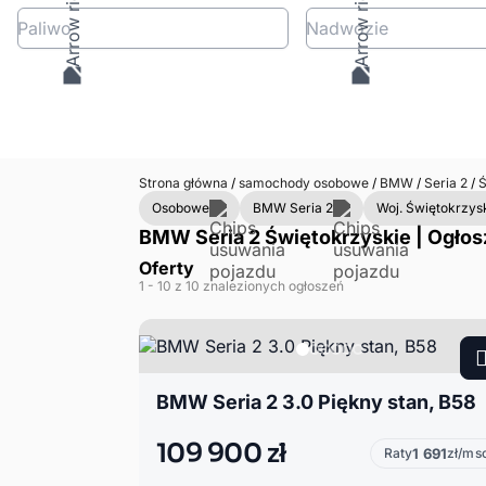
Paliwo
Nadwozie
Strona główna
/
samochody osobowe
/
BMW
/
Seria 2
/
Ś
Osobowe
BMW Seria 2
Woj. Świętokrzys
BMW Seria 2 Świętokrzyskie | Ogłos
Oferty
1
- 10
z 10 znalezionych ogłoszeń
BMW Seria 2 3.0 Piękny stan, B58
109 900 zł
Raty
1 691
zł/ms