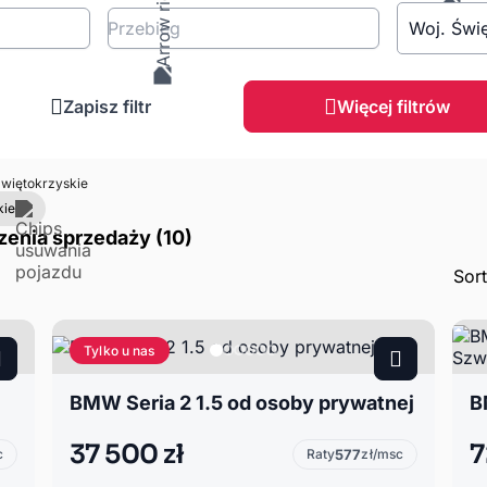
Przebieg
Woj. Świ
Zapisz filtr
Więcej filtrów
więtokrzyskie
kie
zenia sprzedaży (10)
Sor
Tylko u nas
BMW Seria 2 1.5 od osoby prywatnej
37 500 zł
7
c
Raty
577
zł/msc