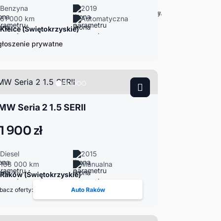
Benzyna
2019
61 000 km
Automatyczna
Kielce (Świętokrzyskie)
łoszenie prywatne
MW Seria 2 1.5 SERII
1 900 zł
Diesel
2015
168 000 km
Manualna
Raków (Świętokrzyskie)
bacz oferty:
Auto Raków