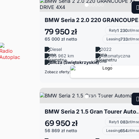
BMW S
79 950 zł
Raty
1 230
zł/ms
65 000 zł
netto
Leasing
733
zł/ms
Diesel
2022
185 962 km
Automatyczna
Bilcza (Świętokrzyskie)
Zobacz oferty:
BMW Seria 2 1.5 Gr
69 950 zł
Raty
1 083
zł/ms
56 869 zł
netto
Leasing
654
zł/ms