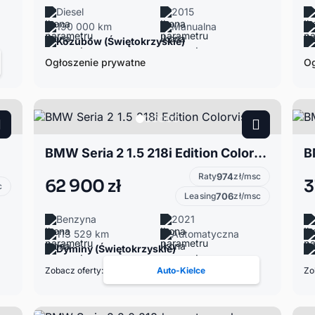
Diesel
2015
190 000 km
Manualna
Kozubów (Świętokrzyskie)
Ogłoszenie prywatne
Og
BMW Seria 2 1.5 218i Edition Colorvision
B
Raty
974
zł/msc
62 900 zł
3
c
Leasing
706
zł/msc
Benzyna
2021
113 529 km
Automatyczna
Dyminy (Świętokrzyskie)
Zobacz oferty:
Auto-Kielce
Zo