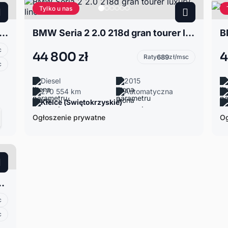
Tylko u nas
eria 2 2.0 220 GRANCOUPE X- DRIVE 4X4
BMW Seria 2 2.0 218d gran tourer luxury line
B
c
44 800 zł
4
Raty
689
zł/msc
c
Diesel
2015
270 554 km
Automatyczna
Kielce (Świętokrzyskie)
Ogłoszenie prywatne
Og
an Tourer Automat
c
c