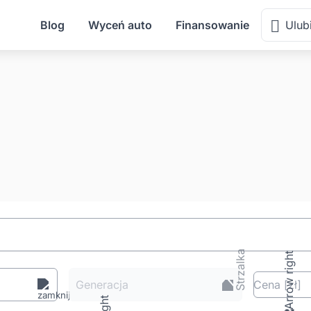
Blog
Wyceń auto
Finansowanie
Ulub
Generacja
Cena
[zł
]