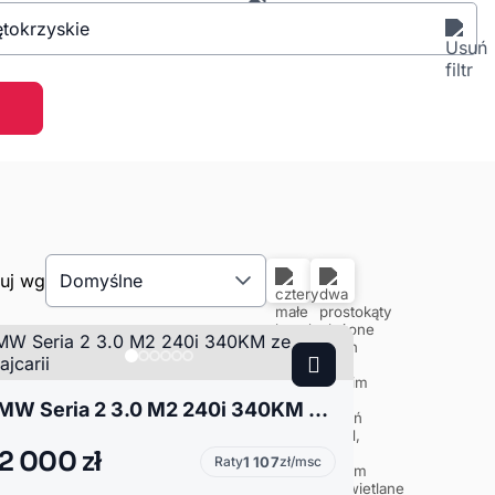
ętokrzyskie
tuj wg
Domyślne
BMW Seria 2 3.0 M2 240i 340KM ze Szwajcarii
2 000 zł
Raty
1 107
zł/msc