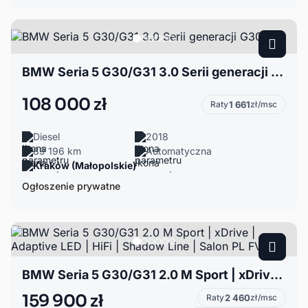
BMW Seria 5 G30/G31 3.0 Serii generacji G30
108 000 zł
Raty
1 661
zł/msc
Diesel
2018
89 196 km
Automatyczna
Kraków (Małopolskie)
Ogłoszenie prywatne
BMW Seria 5 G30/G31 2.0 M Sport | xDrive | Adaptive LED | HiFi | Shadow Line | Salon PL FV23
159 900 zł
Raty
2 460
zł/msc