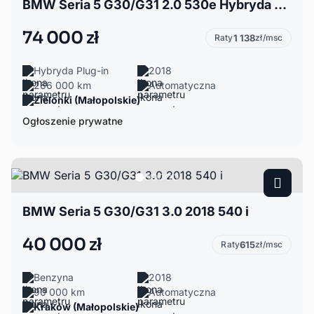
BMW Seria 5 G30/G31 2.0 530e Hybryda Plug-in
74 000 zł
Raty
1 138
zł/msc
Hybryda Plug-in
2018
266 000 km
Automatyczna
Zielonki (Małopolskie)
Ogłoszenie prywatne
BMW Seria 5 G30/G31 3.0 2018 540 i
40 000 zł
Raty
615
zł/msc
Benzyna
2018
90 000 km
Automatyczna
Kraków (Małopolskie)