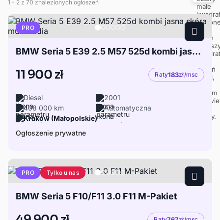
1
- 2
z 70 znalezionych ogłoszeń
PRO
BMW Seria 5 E39 2.5 M57 525d kombi jasna skóra multimedia
11 900 zł
Raty
183
zł/msc
Diesel
2001
408 000 km
Automatyczna
Kraków (Małopolskie)
Ogłoszenie prywatne
Tylko u nas
PRO
BMW Seria 5 F10/F11 3.0 F11 M-Pakiet
49 900 zł
Raty
767
zł/msc