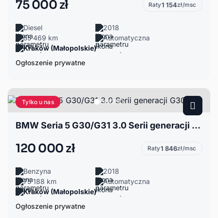
75 000 zł
Raty
1 154
zł/msc
Diesel
2018
55 469 km
Automatyczna
Kraków (Małopolskie)
Ogłoszenie prywatne
Tylko u nas
BMW Seria 5 G30/G31 3.0 Serii generacji G30
120 000 zł
Raty
1 846
zł/msc
Benzyna
2018
75 188 km
Automatyczna
Kraków (Małopolskie)
Ogłoszenie prywatne