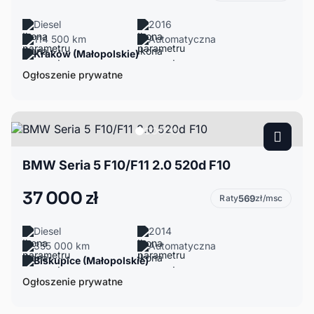
Diesel
2016
114 500 km
Automatyczna
Kraków (Małopolskie)
Ogłoszenie prywatne
BMW Seria 5 F10/F11 2.0 520d F10
37 000 zł
Raty
569
zł/msc
Diesel
2014
355 000 km
Automatyczna
Biskupice (Małopolskie)
Ogłoszenie prywatne