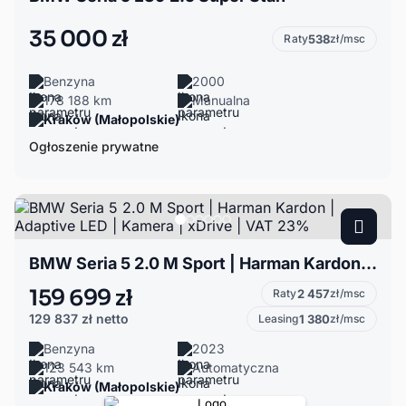
35 000 zł
Raty
538
zł/msc
Benzyna
2000
178 188 km
Manualna
Kraków (Małopolskie)
Ogłoszenie prywatne
BMW Seria 5 2.0 M Sport | Harman Kardon | Adaptive LED | Kamera | xDrive | VAT 23%
159 699 zł
Raty
2 457
zł/msc
129 837 zł
netto
Leasing
1 380
zł/msc
Benzyna
2023
123 543 km
Automatyczna
Kraków (Małopolskie)