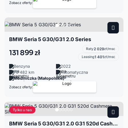
Zobacz oferty:
BMW Seria 5 G30/G31 2.0 Series
Raty
2 029
zł/msc
131 899 zł
Leasing
1 401
zł/msc
Benzyna
2022
70 482 km
Automatyczna
Modlniczka (Małopolskie)
Zobacz oferty:
Tylko u nas
BMW Seria 5 G30/G31 2.0 G31 520d Cashmere Silver