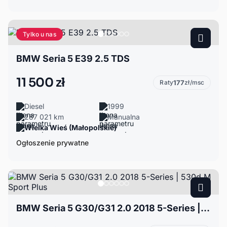
Tylko u nas
BMW Seria 5 E39 2.5 TDS
11 500 zł
Raty
177
zł/msc
Diesel
1999
287 021 km
Manualna
Wielka Wieś (Małopolskie)
Ogłoszenie prywatne
BMW Seria 5 G30/G31 2.0 2018 5-Series | 530d M Sport Plus