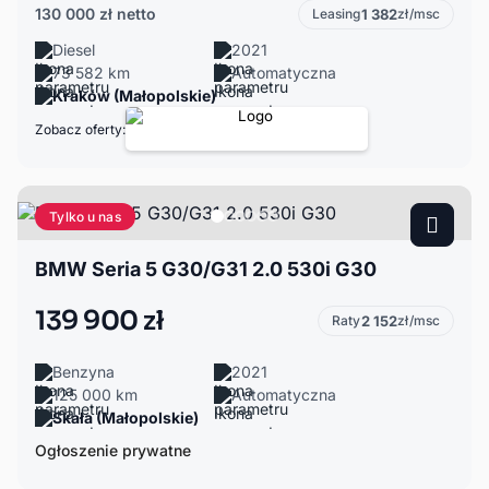
130 000 zł
netto
Leasing
1 382
zł/msc
Diesel
2021
73 582 km
Automatyczna
Kraków (Małopolskie)
Zobacz oferty:
Tylko u nas
BMW Seria 5 G30/G31 2.0 530i G30
139 900 zł
Raty
2 152
zł/msc
Benzyna
2021
125 000 km
Automatyczna
Skała (Małopolskie)
Ogłoszenie prywatne