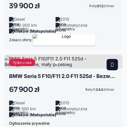
39 900 zł
Raty
613
zł/msc
Diesel
2015
340 000 km
Automatyczna
Kraków (Małopolskie)
Zobacz oferty:
Tylko u nas
BMW Seria 5 F10/F11 2.0 F11 525d - Bezwypadkowe, mały przebieg
67 900 zł
Raty
1 044
zł/msc
Diesel
2015
133 500 km
Automatyczna
Kraków (Małopolskie)
Ogłoszenie prywatne