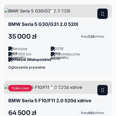
BMW Seria 5 G30/G31 2.0 520I
35 000 zł
Raty
538
zł/msc
Benzyna
2018
40 000 km
Automatyczna
Kraków (Małopolskie)
Ogłoszenie prywatne
Tylko u nas
BMW Seria 5 F10/F11 2.0 520d xdrive
64 500 zł
Raty
992
zł/msc