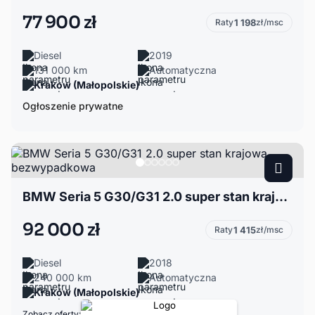
77 900 zł
Raty
1 198
zł/msc
Diesel
2019
131 000 km
Automatyczna
Krakow (Małopolskie)
Ogłoszenie prywatne
BMW Seria 5 G30/G31 2.0 super stan krajowa bezwypadkowa
92 000 zł
Raty
1 415
zł/msc
Diesel
2018
240 000 km
Automatyczna
Kraków (Małopolskie)
Zobacz oferty: