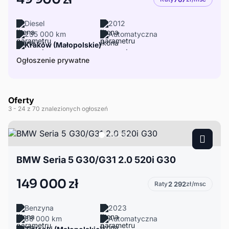
Diesel
2012
235 000 km
Automatyczna
Kraków (Małopolskie)
Ogłoszenie prywatne
Oferty
3
- 24
z 70 znalezionych ogłoszeń
BMW Seria 5 G30/G31 2.0 520i G30
149 000 zł
Raty
2 292
zł/msc
Benzyna
2023
88 000 km
Automatyczna