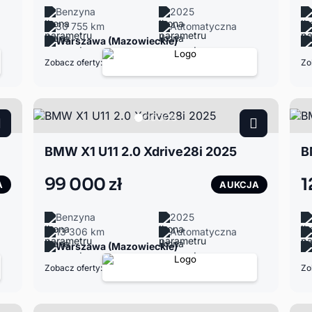
Benzyna
2025
30 755 km
Automatyczna
Warszawa (Mazowieckie)
Zobacz oferty:
Zo
BMW X1 U11 2.0 Xdrive28i 2025
B
99 000 zł
1
A
AUKCJA
Benzyna
2025
13 306 km
Automatyczna
Warszawa (Mazowieckie)
Zobacz oferty:
Zo