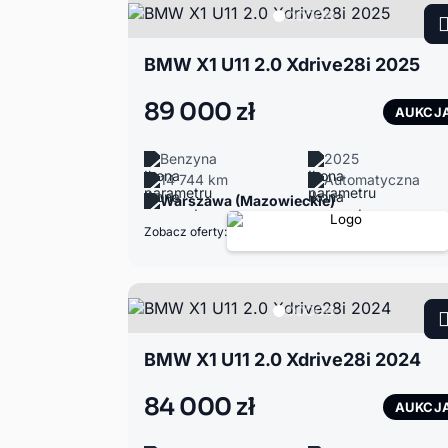
BMW X1 U11 2.0 Xdrive28i 2025
89 000 zł
AUKCJ
Benzyna
2025
14 744 km
Automatyczna
Warszawa (Mazowieckie)
Zobacz oferty:
BMW X1 U11 2.0 Xdrive28i 2024
84 000 zł
AUKCJ