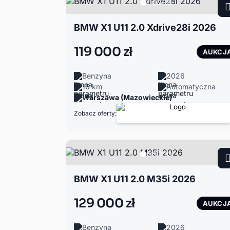
BMW X1 U11 2.0 Xdrive28i 2026
119 000 zł
AUKCJ
Benzyna
2026
16 km
Automatyczna
Warszawa (Mazowieckie)
Zobacz oferty:
BMW X1 U11 2.0 M35i 2026
129 000 zł
AUKCJ
Benzyna
2026