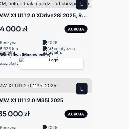
BMW X1 U11 2.0 XDrive28i 2025, R4 241KM, auto odpala i jeździ, od ubezpieczalni
4 000 zł
AUKCJA
Benzyna
2025
5 526 km
Automatyczna
Warszawa (Mazowieckie)
bacz oferty:
MW X1 U11 2.0 M35i 2025
35 000 zł
AUKCJA
Benzyna
2025