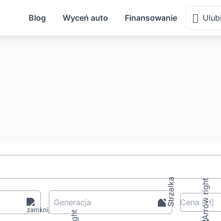
Blog
Wyceń auto
Finansowanie
Ulub
Generacja
Cena
[zł
]