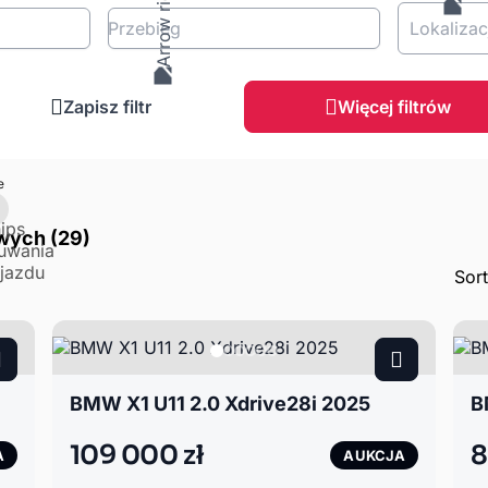
Przebieg
Lokalizac
Zapisz filtr
Więcej filtrów
e
ych (29)
Sor
BMW X1 U11 2.0 Xdrive28i 2025
B
109 000 zł
8
A
AUKCJA