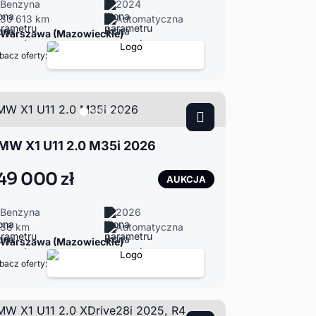
Benzyna
2024
30 613 km
Automatyczna
Warszawa (Mazowieckie)
bacz oferty:
MW X1 U11 2.0 M35i 2026
49 000 zł
AUKCJA
Benzyna
2026
38 km
Automatyczna
Warszawa (Mazowieckie)
bacz oferty: