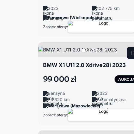
2023
102 775 km
Baranowo (Wielkopolskie)
Zobacz oferty:
BMW X1 U11 2.0 Xdrive28i 2023
99 000 zł
AUKCJ
Benzyna
2023
23 320 km
Automatyczna
Warszawa (Mazowieckie)
Zobacz oferty: