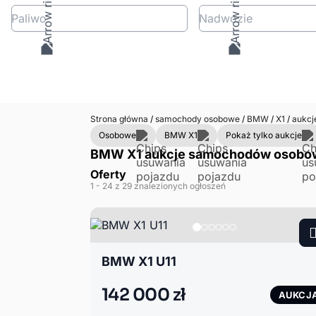
Paliwo
Nadwozie
Strona główna
/
samochody osobowe
/
BMW
/
X1
/
aukcj
Osobowe
BMW X1
Pokaż tylko aukcje
BMW X1 aukcje samochodów osobow
Oferty
1
- 24
z 29 znalezionych ogłoszeń
BMW X1 U11
142 000 zł
AUKCJ