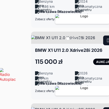
Benzyna
2024
8 886 km
Automatyczna
Warszawa (Mazowieckie)
Zobacz oferty:
BMW X1 U11 2.0 Xdrive28i 2026
115 000 zł
AUKCJ
Benzyna
2026
16 km
Automatyczna
Warszawa (Mazowieckie)
Zobacz oferty: