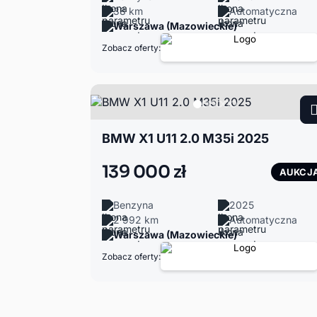
38 km
Automatyczna
Warszawa (Mazowieckie)
Zobacz oferty:
BMW X1 U11 2.0 M35i 2025
139 000 zł
AUKCJ
Benzyna
2025
2 992 km
Automatyczna
Warszawa (Mazowieckie)
Zobacz oferty: