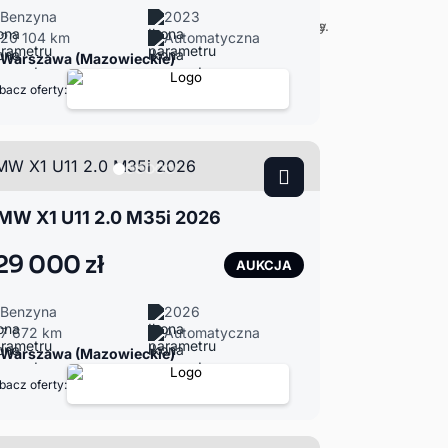
Benzyna
2023
20 104 km
Automatyczna
Warszawa (Mazowieckie)
bacz oferty:
MW X1 U11 2.0 M35i 2026
29 000 zł
AUKCJA
Benzyna
2026
7 672 km
Automatyczna
Warszawa (Mazowieckie)
bacz oferty: