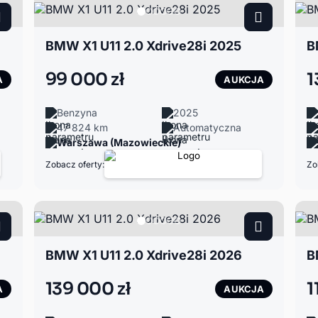
BMW X1 U11 2.0 Xdrive28i 2025
B
99 000 zł
1
A
AUKCJA
Benzyna
2025
47 824 km
Automatyczna
Warszawa (Mazowieckie)
Zobacz oferty:
Zo
BMW X1 U11 2.0 Xdrive28i 2026
B
139 000 zł
1
A
AUKCJA