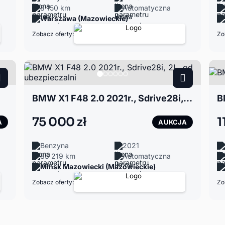
8 150 km
Automatyczna
Warszawa (Mazowieckie)
Zobacz oferty:
Zo
BMW X1 F48 2.0 2021r., Sdrive28i, 2L, od ubezpieczalni
B
75 000 zł
1
A
AUKCJA
Benzyna
2021
83 219 km
Automatyczna
Mińsk Mazowiecki (Mazowieckie)
Zobacz oferty:
Zo