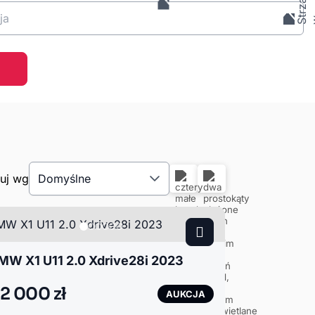
ja
tuj wg
Domyślne
MW X1 U11 2.0 Xdrive28i 2023
2 000 zł
AUKCJA