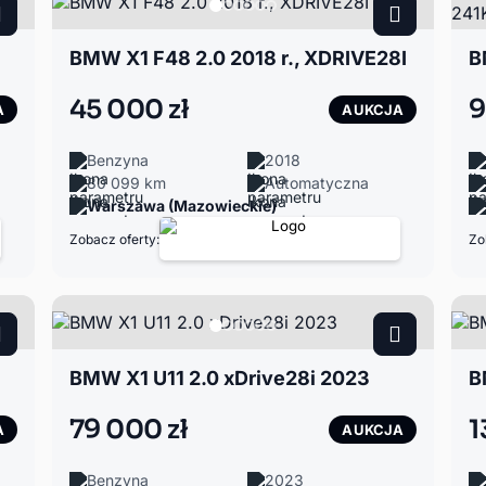
BMW X1 F48 2.0 2018 r., XDRIVE28I
45 000 zł
9
A
AUKCJA
Benzyna
2018
80 099 km
Automatyczna
Warszawa (Mazowieckie)
Zobacz oferty:
Zo
BMW X1 U11 2.0 xDrive28i 2023
B
79 000 zł
1
A
AUKCJA
Benzyna
2023