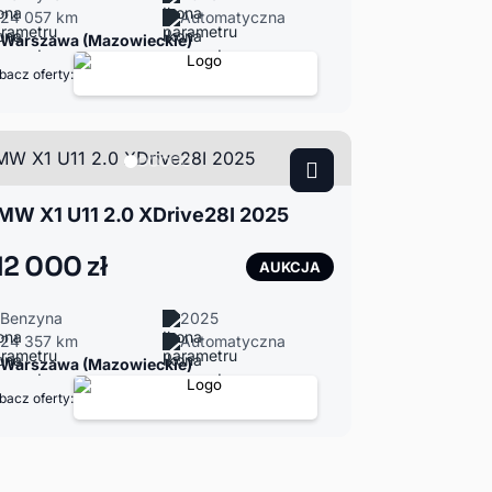
24 057 km
Automatyczna
Warszawa (Mazowieckie)
bacz oferty:
MW X1 U11 2.0 XDrive28I 2025
12 000 zł
AUKCJA
Benzyna
2025
24 357 km
Automatyczna
Warszawa (Mazowieckie)
bacz oferty: