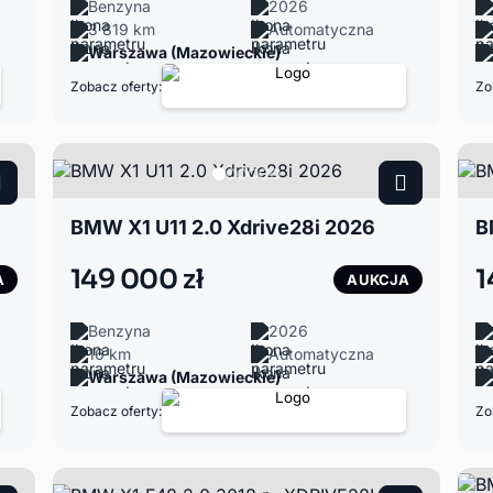
Benzyna
2026
3 819 km
Automatyczna
Warszawa (Mazowieckie)
Zobacz oferty:
Zo
BMW X1 U11 2.0 Xdrive28i 2026
B
149 000 zł
1
A
AUKCJA
Benzyna
2026
16 km
Automatyczna
Warszawa (Mazowieckie)
Zobacz oferty:
Zo