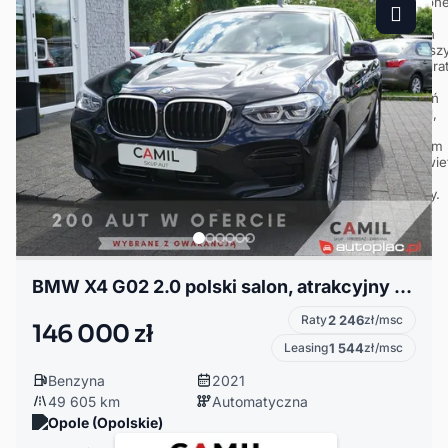
BMW X4 G02 2.0 polski salon, atrakcyjny przebieg , serwisowany w ASO
Raty
2 246
zł/msc
146 000 zł
Leasing
1 544
zł/msc
Benzyna
2021
49 605 km
Automatyczna
Opole (Opolskie)