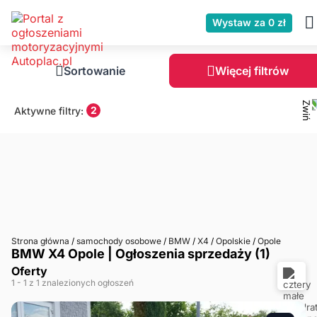
Wystaw za 0 zł
Sortowanie
Więcej filtrów
2
Aktywne filtry:
Strona główna
/
samochody osobowe
/
BMW
/
X4
/
Opolskie
/
Opole
BMW X4 Opole | Ogłoszenia sprzedaży (1)
Oferty
1
- 1
z 1 znalezionych ogłoszeń