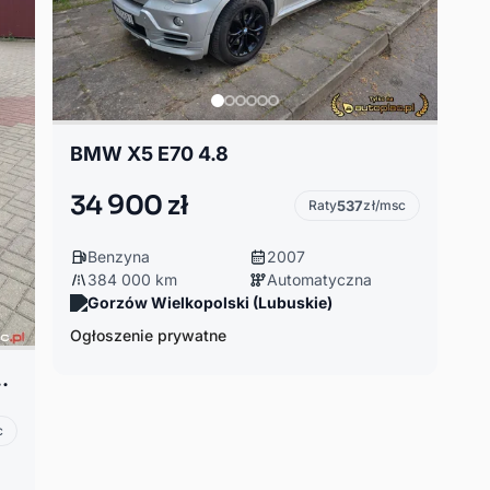
BMW X5 E70 4.8
34 900 zł
Raty
537
zł/msc
Benzyna
2007
384 000 km
Automatyczna
Gorzów Wielkopolski (Lubuskie)
Ogłoszenie prywatne
y silnik, ceramika
c