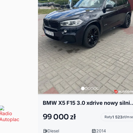
BMW X5 F15 3.0 xdrive now
99 000 zł
Raty
1 523
zł/ms
Diesel
2014