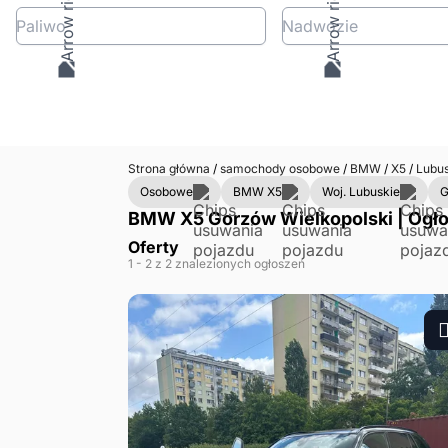
Paliwo
Nadwozie
Strona główna
/
samochody osobowe
/
BMW
/
X5
/
Lubu
Osobowe
BMW X5
Woj. Lubuskie
G
BMW X5 Gorzów Wielkopolski | Ogło
Oferty
1
- 2
z 2 znalezionych ogłoszeń