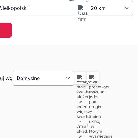
ielkopolski
20 km
tuj wg
Domyślne