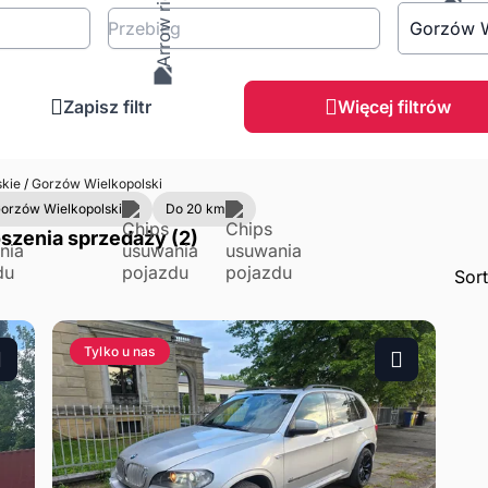
Przebieg
Gorzów W
Zapisz filtr
Więcej filtrów
skie
/
Gorzów Wielkopolski
orzów Wielkopolski
Do 20 km
szenia sprzedaży (2)
Sor
Tylko u nas