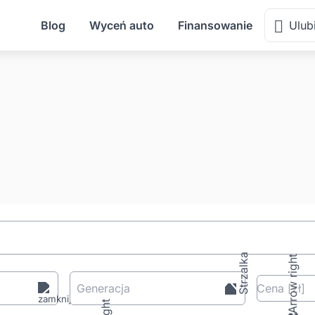
Blog
Wyceń auto
Finansowanie
Ulub
Generacja
Cena
[zł
]