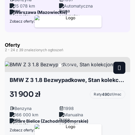
15 078 km
Automatyczna
Warszawa (Mazowieckie)
Zobacz oferty:
Oferty
2
- 24
z 39 znalezionych ogłoszeń
BMW Z 3 1.8 Bezwypadkowe, Stan kolekcjonerski
31 900 zł
Raty
490
zł/msc
Benzyna
1998
166 000 km
Manualna
Stare Bielice (Zachodniopomorskie)
Zobacz oferty: