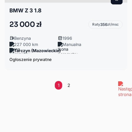
BMW Z 3 1.8
23 000 zł
Raty
356
zł/msc
Benzyna
1996
227 000 km
Manualna
Tarczyn (Mazowieckie)
Ogłoszenie prywatne
1
2