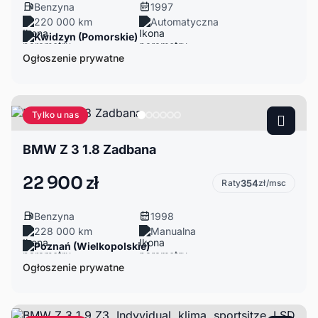
Benzyna
1997
220 000 km
Automatyczna
Kwidzyn (Pomorskie)
Ogłoszenie prywatne
Tylko u nas
BMW Z 3 1.8 Zadbana
22 900 zł
Raty
354
zł/msc
Benzyna
1998
228 000 km
Manualna
Poznań (Wielkopolskie)
Ogłoszenie prywatne