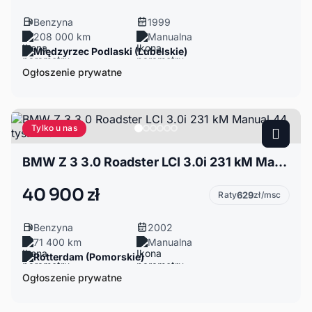
Benzyna
1999
208 000 km
Manualna
Międzyrzec Podlaski (Lubelskie)
Ogłoszenie prywatne
Tylko u nas
BMW Z 3 3.0 Roadster LCI 3.0i 231 kM Manual 44 tys. mil!
40 900 zł
Raty
629
zł/msc
Benzyna
2002
71 400 km
Manualna
Rotterdam (Pomorskie)
Ogłoszenie prywatne