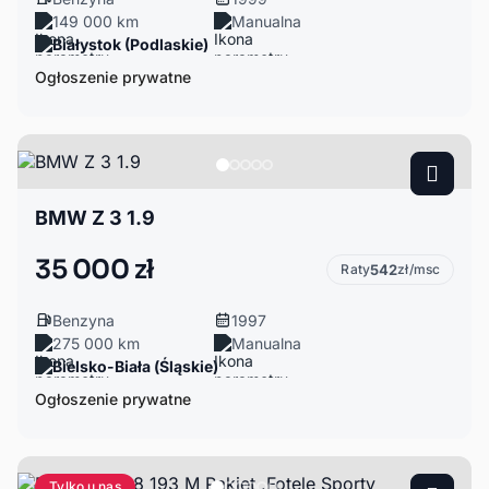
149 000 km
Manualna
Białystok (Podlaskie)
Ogłoszenie prywatne
BMW Z 3 1.9
35 000 zł
Raty
542
zł/msc
Benzyna
1997
275 000 km
Manualna
Bielsko-Biała (Śląskie)
Ogłoszenie prywatne
Tylko u nas