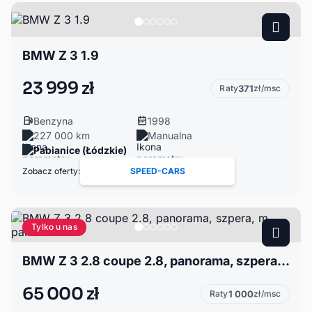
BMW Z 3 1.9
23 999 zł
Raty
371
zł/msc
Benzyna
1998
227 000 km
Manualna
Pabianice (Łódzkie)
Zobacz oferty:
SPEED-CARS
Tylko u nas
BMW Z 3 2.8 coupe 2.8, panorama, szpera, m pakiet.
65 000 zł
Raty
1 000
zł/msc