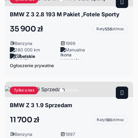
BMW Z 3 2.8 193 M Pakiet ,Fotele Sporty
35 900 zł
Raty
556
zł/msc
Benzyna
1999
280 000 km
Manualna
Lubelskie
Ogłoszenie prywatne
Tylko u nas
BMW Z 3 1.9 Sprzedam
11 700 zł
Raty
180
zł/msc
Benzyna
1997