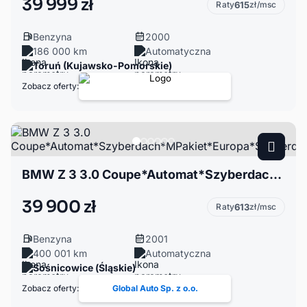
39 999 zł
Raty
615
zł/msc
Benzyna
2000
186 000 km
Automatyczna
Toruń (Kujawsko-Pomorskie)
Zobacz oferty:
BMW Z 3 3.0 Coupe*Automat*Szyberdach*MPakiet*Europa*Szyberdach*Klimatyzacja
39 900 zł
Raty
613
zł/msc
Benzyna
2001
400 001 km
Automatyczna
Sośnicowice (Śląskie)
Zobacz oferty:
Global Auto Sp. z o.o.