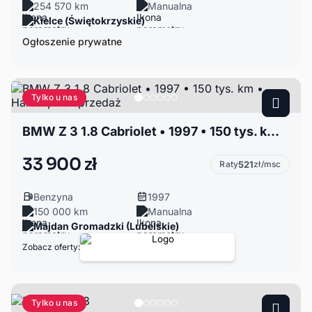
254 570 km
Manualna
Kielce (Świętokrzyskie)
Ogłoszenie prywatne
Tylko u nas
BMW Z 3 1.8 Cabriolet • 1997 • 150 tys. km • HardtopNa sprzedaż
33 900 zł
Raty
521
zł/msc
Benzyna
1997
150 000 km
Manualna
Majdan Gromadzki (Lubelskie)
Zobacz oferty:
Tylko u nas