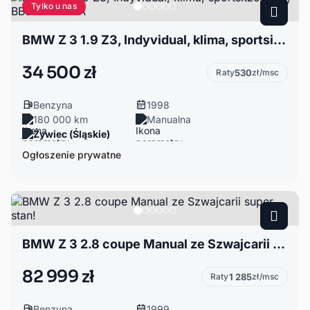
Tylko u nas
BMW Z 3 1.9 Z3, Indyvidual, klima, sportsitze, LSD, BBS ZAMIANA
34 500 zł
Raty
530
zł/msc
Benzyna
1998
180 000 km
Manualna
Żywiec (Śląskie)
Ogłoszenie prywatne
BMW Z 3 2.8 coupe Manual ze Szwajcarii super stan!
82 999 zł
Raty
1 285
zł/msc
Benzyna
1999