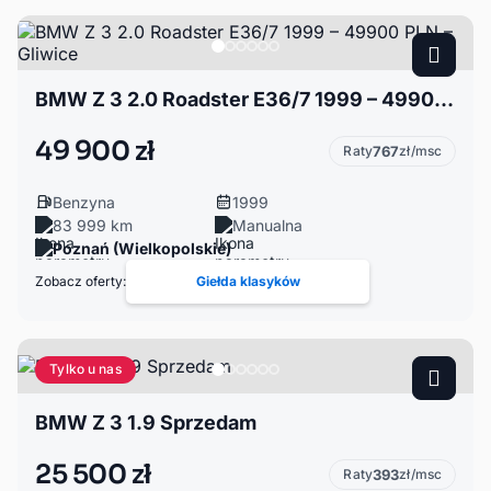
BMW Z 3 2.0 Roadster E36/7 1999 – 49900 PLN – Gliwice
49 900 zł
Raty
767
zł/msc
Benzyna
1999
83 999 km
Manualna
Poznań (Wielkopolskie)
Zobacz oferty:
Giełda klasyków
Tylko u nas
BMW Z 3 1.9 Sprzedam
25 500 zł
Raty
393
zł/msc