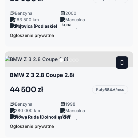
Benzyna
2000
163 500 km
Manualna
Mątwica (Podlaskie)
Ogłoszenie prywatne
BMW Z 3 2.8 Coupe 2.8i
44 500 zł
Raty
684
zł/msc
Benzyna
1998
280 000 km
Manualna
Nowa Ruda (Dolnośląskie)
Ogłoszenie prywatne