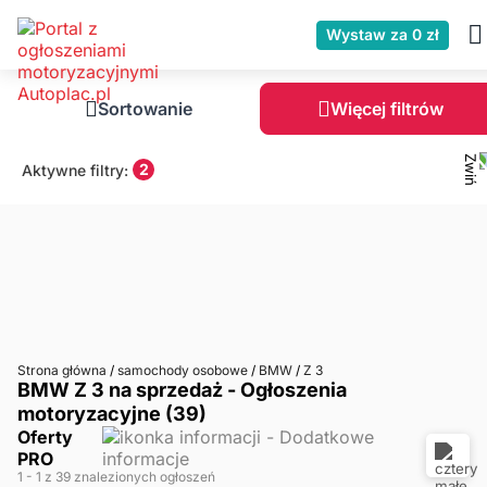
Wystaw za 0 zł
Sortowanie
Więcej filtrów
2
Aktywne filtry:
Strona główna
/
samochody osobowe
/
BMW
/
Z 3
BMW Z 3 na sprzedaż - Ogłoszenia
motoryzacyjne (39)
Oferty
PRO
1
- 1
z 39 znalezionych ogłoszeń