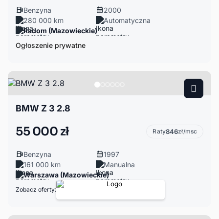
Benzyna
2000
280 000 km
Automatyczna
Radom (Mazowieckie)
Ogłoszenie prywatne
BMW Z 3 2.8
55 000 zł
Raty
846
zł/msc
Benzyna
1997
161 000 km
Manualna
Warszawa (Mazowieckie)
Zobacz oferty: