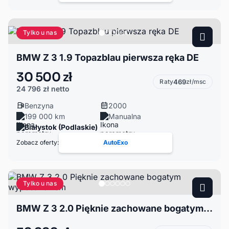
Tylko u nas
BMW Z 3 1.9 Topazblau pierwsza ręka DE
30 500 zł
Raty
469
zł/msc
24 796 zł
netto
Benzyna
2000
199 000 km
Manualna
Białystok (Podlaskie)
Zobacz oferty:
AutoExo
Tylko u nas
BMW Z 3 2.0 Pięknie zachowane bogatym wyposażeniem