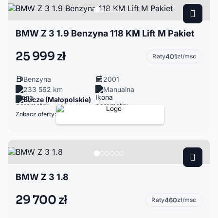
BMW Z 3 1.9 Benzyna 118 KM Lift M Pakiet
25 999 zł
Raty
401
zł/msc
Benzyna
2001
233 562 km
Manualna
Bucze (Małopolskie)
Zobacz oferty:
BMW Z 3 1.8
29 700 zł
Raty
460
zł/msc