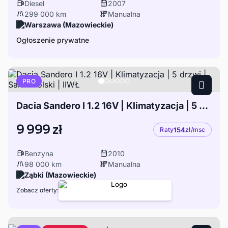
Diesel
2007
299 000 km
Manualna
Warszawa (Mazowieckie)
Ogłoszenie prywatne
PRO
Dacia Sandero I 1.2 16V | Klimatyzacja | 5 drzwi | Salon Polski | IIWŁ
9 999 zł
Raty
154
zł/msc
Benzyna
2010
98 000 km
Manualna
Ząbki (Mazowieckie)
Zobacz oferty: