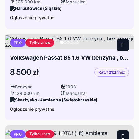
206 000 km
Manualna
Harbutowice (Śląskie)
Ogłoszenie prywatne
Tylko u nas
PRO
Volkswagen Passat B5 1.6 VW benzyna , bez korozji 2x Kola
8 500 zł
Raty
131
zł/msc
Benzyna
1998
129 000 km
Manualna
Skarżysko-Kamienna (Świętokrzyskie)
Ogłoszenie prywatne
Tylko u nas
PRO