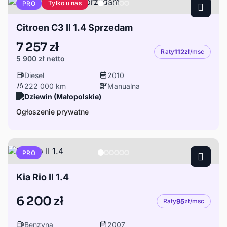
Tylko u nas
PRO
Citroen C3 II 1.4 Sprzedam
7 257 zł
Raty
112
zł/msc
5 900 zł
netto
Diesel
2010
222 000 km
Manualna
Dziewin (Małopolskie)
Ogłoszenie prywatne
PRO
Kia Rio II 1.4
6 200 zł
Raty
95
zł/msc
Benzyna
2007