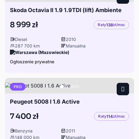
Skoda Octavia II 1.9 1.9TDI (lift) Ambiente
8 999 zł
Raty
138
zł/msc
Diesel
2010
287 700 km
Manualna
Warszawa (Mazowieckie)
Ogłoszenie prywatne
PRO
Peugeot 5008 I 1.6 Active
7 400 zł
Raty
114
zł/msc
Benzyna
2011
148 000 km
Manualna