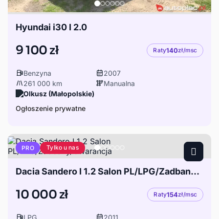
Hyundai i30 I 2.0
9 100 zł
Raty
140
zł/msc
Benzyna
2007
261 000 km
Manualna
Olkusz (Małopolskie)
Ogłoszenie prywatne
Tylko u nas
PRO
Dacia Sandero I 1.2 Salon PL/LPG/Zadbany/Gwarancja
10 000 zł
Raty
154
zł/msc
LPG
2011