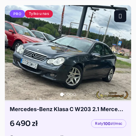
Tylko u nas
PRO
Mercedes-Benz Klasa C W203 2.1 Mercedes SportCoupé 2.2 CDI | Polift | Xenon | Super stan
6 490 zł
Raty
100
zł/msc