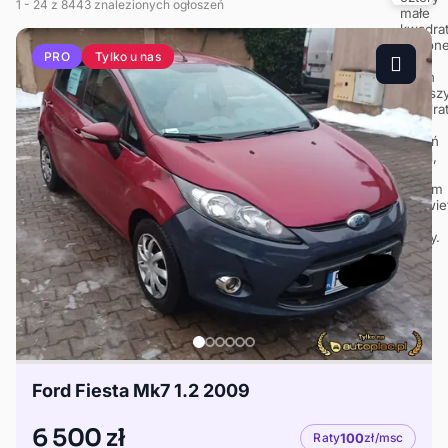
1
- 24
z 8443 znalezionych ogłoszeń
Tylko u nas
PRO
Ford Fiesta Mk7 1.2 2009
6 500 zł
Raty
100
zł/msc