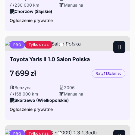
230 000 km
Manualna
Chorzów (Śląskie)
Ogłoszenie prywatne
Tylko u nas
PRO
Toyota Yaris II 1.0 Salon Polska
7 699 zł
Raty
118
zł/msc
Benzyna
2006
158 000 km
Manualna
Skórzewo (Wielkopolskie)
Ogłoszenie prywatne
Tylko u nas
PRO