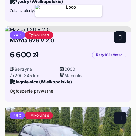
Pyzdry (Wielkopolskie)
Zobacz oferty:
Tylko u nas
PRO
Mazda 626 V 2.0
6 600 zł
Raty
101
zł/msc
Benzyna
2000
200 345 km
Manualna
Jagniewice (Wielkopolskie)
Ogłoszenie prywatne
Tylko u nas
PRO