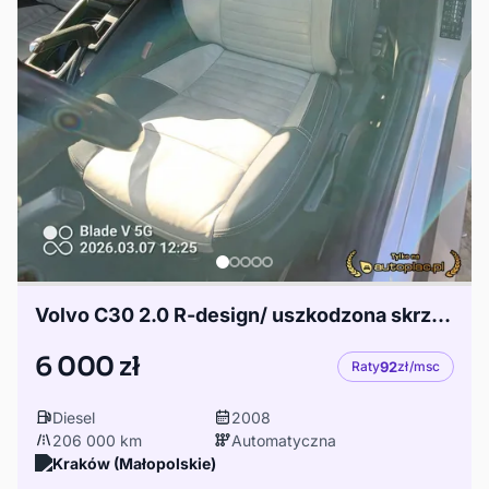
Volvo C30 2.0 R-design/ uszkodzona skrzynia
6 000 zł
Raty
92
zł/msc
Diesel
2008
206 000 km
Automatyczna
Kraków (Małopolskie)