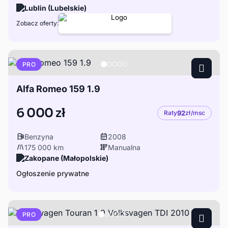
Lublin (Lubelskie)
Zobacz oferty:
PRO
Alfa Romeo 159 1.9
6 000 zł
Raty
92
zł/msc
Benzyna
2008
175 000 km
Manualna
Zakopane (Małopolskie)
Ogłoszenie prywatne
PRO