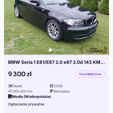
BMW Seria 1 E81/E87 2.0 e87 2.0d 143 KM nowy rozrzad
9 300 zł
Raty
143
zł/msc
Diesel
2008
245 000 km
Manualna
Modła (Wielkopolskie)
Ogłoszenie prywatne