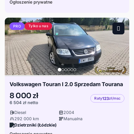
Ogłoszenie prywatne
Tylko u nas
PRO
Volkswagen Touran I 2.0 Sprzedam Tourana
8 000 zł
Raty
123
zł/msc
6 504 zł
netto
Diesel
2004
292 000 km
Manualna
Dzietrzniki (Łódzkie)
Ogłoszenie prywatne