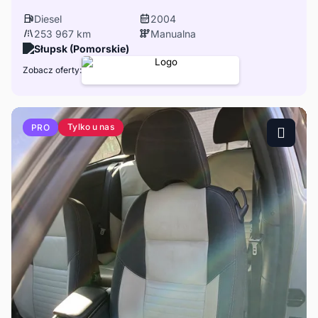
Diesel
2004
253 967 km
Manualna
Słupsk (Pomorskie)
Zobacz oferty:
Tylko u nas
PRO