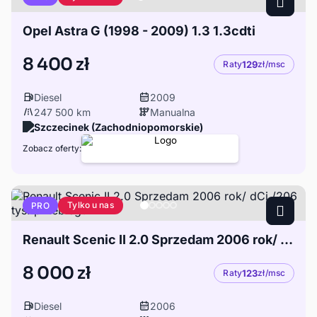
Opel Astra G (1998 - 2009) 1.3 1.3cdti
8 400 zł
Raty
129
zł/msc
Diesel
2009
247 500 km
Manualna
Szczecinek (Zachodniopomorskie)
Zobacz oferty:
Tylko u nas
PRO
Renault Scenic II 2.0 Sprzedam 2006 rok/ dCi /206 tys. przebiegu
8 000 zł
Raty
123
zł/msc
Diesel
2006