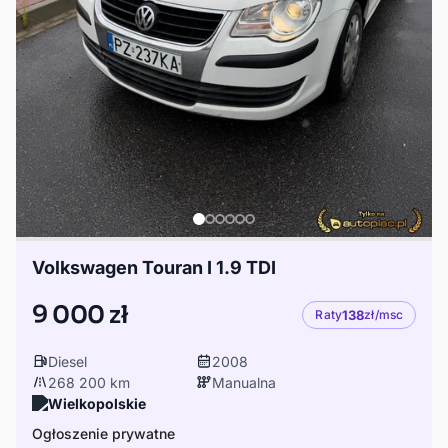
Volkswagen Touran I 1.9 TDI
9 000 zł
Raty
138
zł/msc
Diesel
2008
268 200 km
Manualna
Wielkopolskie
Ogłoszenie prywatne