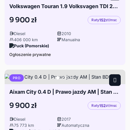
Volkswagen Touran 1.9 Volksvagen TDI 2010
9 900 zł
Raty
152
zł/msc
Diesel
2010
406 000 km
Manualna
Puck (Pomorskie)
Ogłoszenie prywatne
PRO
Aixam City 0.4 D | Prawo jazdy AM | Stan BDB |
9 900 zł
Raty
152
zł/msc
Diesel
2017
75 773 km
Automatyczna