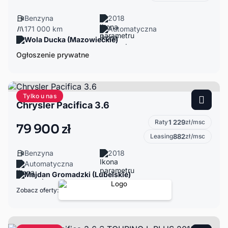
Benzyna
2018
171 000 km
Automatyczna
Wola Ducka (Mazowieckie)
Ogłoszenie prywatne
Tylko u nas
Chrysler Pacifica 3.6
Raty
1 229
zł/msc
79 900 zł
Leasing
882
zł/msc
Benzyna
2018
Automatyczna
Majdan Gromadzki (Lubelskie)
Zobacz oferty: