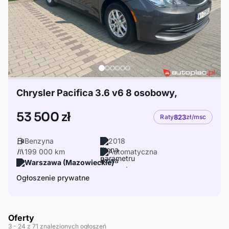
Chrysler Pacifica 3.6 v6 8 osobowy,
53 500 zł
Raty
823
zł/msc
Benzyna
2018
199 000 km
Automatyczna
Warszawa (Mazowieckie)
Ogłoszenie prywatne
Oferty
3
- 24
z 71 znalezionych ogłoszeń