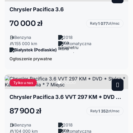
Chrysler Pacifica 3.6
70 000 zł
Raty
1 077
zł/msc
Benzyna
2018
155 000 km
Automatyczna
Białystok (Podlaskie)
Ogłoszenie prywatne
Tylko u nas
Chrysler Pacifica 3.6 VVT 297 KM * DVD * Skóra * Kamera Cofania * 7 Miejsc
87 900 zł
Raty
1 352
zł/msc
Benzyna
2018
104 000 km
Automatyczna