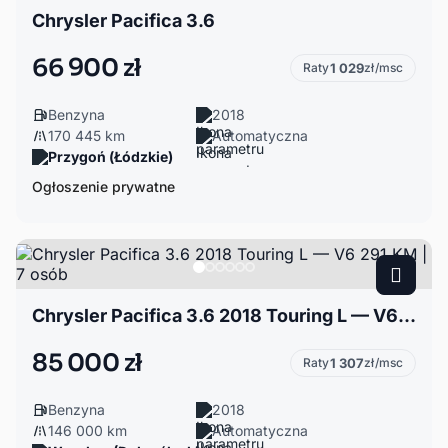
Chrysler Pacifica 3.6
66 900 zł
Raty
1 029
zł/msc
Benzyna
2018
170 445 km
Automatyczna
Przygoń (Łódzkie)
Ogłoszenie prywatne
Chrysler Pacifica 3.6 2018 Touring L — V6 291 KM | 7 osób
85 000 zł
Raty
1 307
zł/msc
Benzyna
2018
146 000 km
Automatyczna