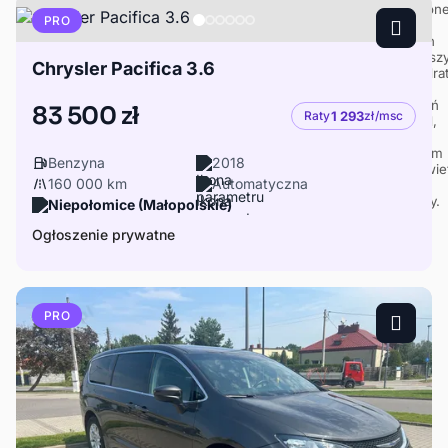
PRO
Chrysler Pacifica 3.6
83 500 zł
Raty
1 293
zł/msc
Benzyna
2018
160 000 km
Automatyczna
Niepołomice (Małopolskie)
Ogłoszenie prywatne
PRO