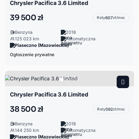
Chrysler Pacifica 3.6 Limited
39 500 zł
Raty
607
zł/msc
Benzyna
2018
125 023 km
Automatyczna
Piaseczno (Mazowieckie)
Ogłoszenie prywatne
Chrysler Pacifica 3.6 Limited
38 500 zł
Raty
592
zł/msc
Benzyna
2018
144 250 km
Automatyczna
Piaseczno (Mazowieckie)