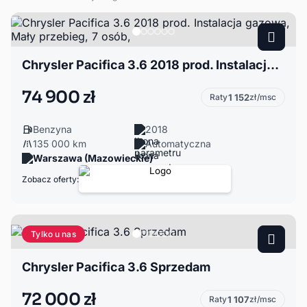
Chrysler Pacifica 3.6 2018 prod. Instalacja gazowa, Mały przebieg, 7 osób,
74 900 zł
Raty
1 152
zł/msc
Benzyna
2018
135 000 km
Automatyczna
Warszawa (Mazowieckie)
Zobacz oferty:
Tylko u nas
Chrysler Pacifica 3.6 Sprzedam
72 000 zł
Raty
1 107
zł/msc