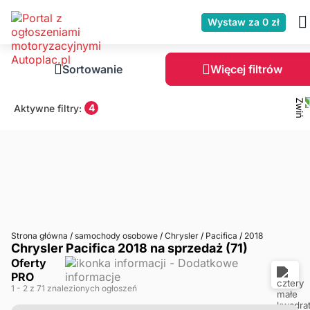
Wystaw za 0 zł
Sortowanie
Więcej filtrów
4
Aktywne filtry:
Strona główna
/
samochody osobowe
/
Chrysler
/
Pacifica
/
2018
Chrysler Pacifica 2018 na sprzedaż (71)
Oferty
PRO
1
- 2
z 71 znalezionych ogłoszeń