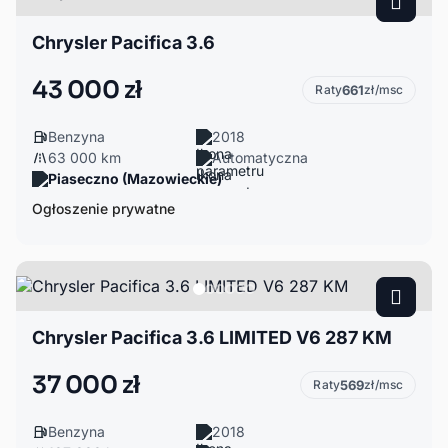
Chrysler Pacifica 3.6
43 000 zł
Raty
661
zł/msc
Benzyna
2018
63 000 km
Automatyczna
Piaseczno (Mazowieckie)
Ogłoszenie prywatne
Chrysler Pacifica 3.6 LIMITED V6 287 KM
37 000 zł
Raty
569
zł/msc
Benzyna
2018