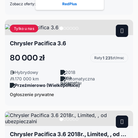
Zobacz oferty:
RedPlus
Tylko u nas
Chrysler Pacifica 3.6
80 000 zł
Raty
1 231
zł/msc
Hybrydowy
2018
170 000 km
Automatyczna
Przeźmierowo (Wielkopolskie)
Ogłoszenie prywatne
Chrysler Pacifica 3.6 2018r., Limited, , od ubezpieczalni