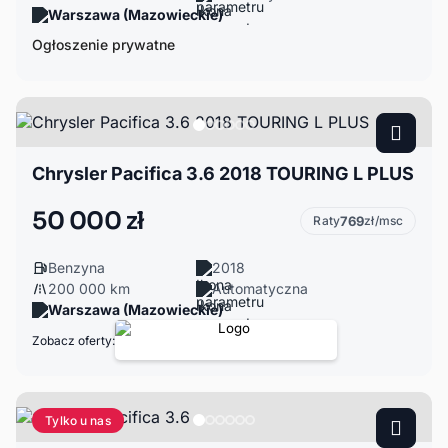
Warszawa (Mazowieckie)
Ogłoszenie prywatne
Chrysler Pacifica 3.6 2018 TOURING L PLUS
50 000 zł
Raty
769
zł/msc
Benzyna
2018
200 000 km
Automatyczna
Warszawa (Mazowieckie)
Zobacz oferty:
Tylko u nas