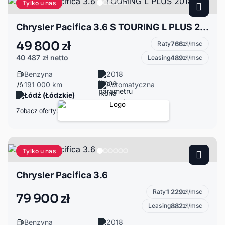
Tylko u nas
Chrysler Pacifica 3.6 S TOURING L PLUS 2018
49 800 zł
Raty
766
zł/msc
40 487 zł
netto
Leasing
489
zł/msc
Benzyna
2018
191 000 km
Automatyczna
Łódź (Łódzkie)
Zobacz oferty:
Tylko u nas
Chrysler Pacifica 3.6
Raty
1 229
zł/msc
79 900 zł
Leasing
882
zł/msc
Benzyna
2018