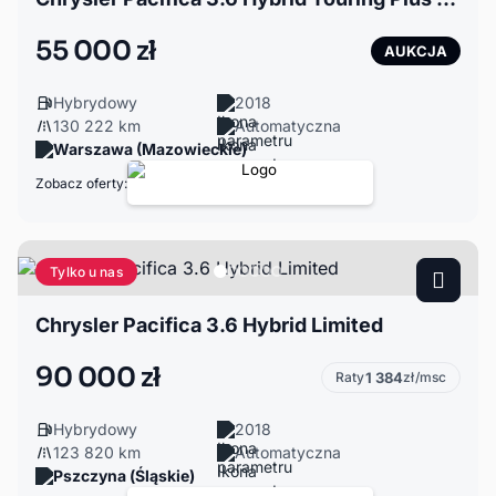
55 000 zł
AUKCJA
Hybrydowy
2018
130 222 km
Automatyczna
Warszawa (Mazowieckie)
Zobacz oferty:
Tylko u nas
Chrysler Pacifica 3.6 Hybrid Limited
90 000 zł
Raty
1 384
zł/msc
Hybrydowy
2018
123 820 km
Automatyczna
Pszczyna (Śląskie)