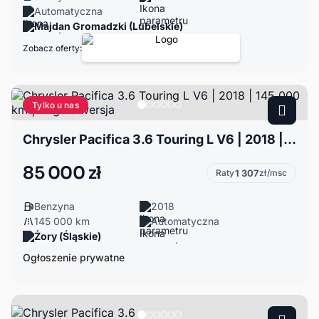
Automatyczna
Majdan Gromadzki (Lubelskie)
Zobacz oferty:
Tylko u nas
Chrysler Pacifica 3.6 Touring L V6 | 2018 | 145 000 km | Bogata wersja
85 000 zł
Raty
1 307
zł/msc
Benzyna
2018
145 000 km
Automatyczna
Żory (Śląskie)
Ogłoszenie prywatne