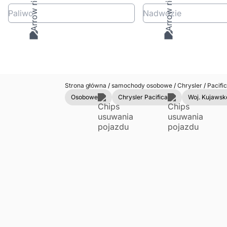
Paliwo
Nadwozie
Strona główna
/
samochody osobowe
/
Chrysler
/
Pacifi
Osobowe
Chrysler Pacifica
Woj. Kujaws