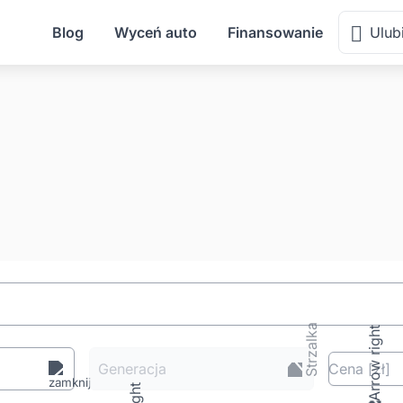
Blog
Wyceń auto
Finansowanie
Ulub
Generacja
Cena
[zł
]