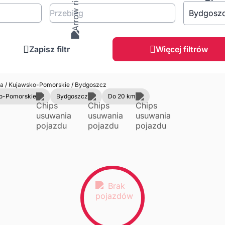
Przebieg
Bydgosz
Zapisz filtr
Więcej filtrów
ca
/
Kujawsko-Pomorskie
/
Bydgoszcz
ko-Pomorskie
Bydgoszcz
Do 20 km