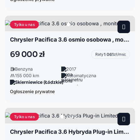
Tylko u nas
Chrysler Pacifica 3.6 osmio osobowa , monitory
69 000 zł
Raty
1 061
zł/msc
Benzyna
2017
155 000 km
Automatyczna
Skierniewice (Łódzkie)
Ogłoszenie prywatne
Tylko u nas
Chrysler Pacifica 3.6 Hybryda Plug-in Limited