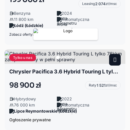
Leasing
2 074
zł/msc
Benzyna
2024
11 800 km
Automatyczna
Łódź (Łódzkie)
Zobacz oferty:
Tylko u nas
Chrysler Pacifica 3.6 Hybrid Touring L tylko 76kkm zarejestrowany w pełni sprawny
98 900 zł
Raty
1 521
zł/msc
Hybrydowy
2022
76 000 km
Automatyczna
Lipce Reymontowskie (Łódzkie)
Ogłoszenie prywatne