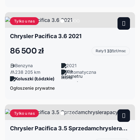
Tylko u nas
Chrysler Pacifica 3.6 2021
86 500 zł
Raty
1 331
zł/msc
Benzyna
2021
238 205 km
Automatyczna
Koluszki (Łódzkie)
Ogłoszenie prywatne
Tylko u nas
Chrysler Pacifica 3.5 Sprzedamchryslerapacyfike