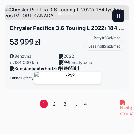
Chrysler Pacifica 3.6 Touring L 2022r 184 tyś km 7os IMPORT KANADA
Raty
836
zł/msc
53 999 zł
Leasing
625
zł/msc
Benzyna
2022
184 000 km
Automatyczna
Konstantynów Łódzki (Łódzkie)
Zobacz oferty:
1
2
3
...
4