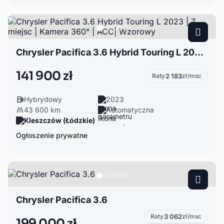
Chrysler Pacifica 3.6 Hybrid Touring L 2023 | 7 miejsc | Kamera 360° | ACC| Wzorowy
141 900 zł
Raty
2 183
zł/msc
Hybrydowy
2023
43 600 km
Automatyczna
Kleszczów (Łódzkie)
Ogłoszenie prywatne
Chrysler Pacifica 3.6
Raty
3 062
zł/msc
199 000 zł