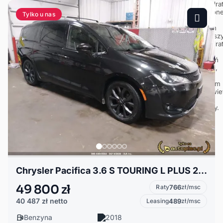
Tylko u nas
Chrysler Pacifica 3.6 S TOURING L PLUS 2018
49 800 zł
Raty
766
zł/msc
40 487 zł
netto
Leasing
489
zł/msc
Benzyna
2018