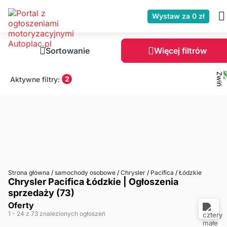
Wystaw za 0 zł
Sortowanie
Więcej filtrów
2
Aktywne filtry:
Strona główna
/
samochody osobowe
/
Chrysler
/
Pacifica
/
Łódzkie
Chrysler Pacifica Łódzkie | Ogłoszenia
sprzedaży (73)
Oferty
1
- 24
z 73 znalezionych ogłoszeń