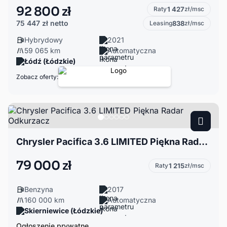
92 800 zł
Raty
1 427
zł/msc
75 447 zł
netto
Leasing
838
zł/msc
Hybrydowy
2021
59 065 km
Automatyczna
Łódź (Łódzkie)
Zobacz oferty:
Chrysler Pacifica 3.6 LIMITED Piękna Radar Odkurzacz
79 000 zł
Raty
1 215
zł/msc
Benzyna
2017
160 000 km
Automatyczna
Skierniewice (Łódzkie)
Ogłoszenie prywatne