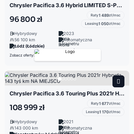
Chrysler Pacifica 3.6 Hybrid LIMITED S-Package 2023 | Ekrany w zagłówkach
Raty
1 489
zł/msc
96 800 zł
Leasing
1 050
zł/msc
Hybrydowy
2023
56 100 km
Automatyczna
Łódź (Łódzkie)
Zobacz oferty:
Chrysler Pacifica 3.6 Touring Plus 2021r Hybryda 143 tyś km NA MIEJSCU
Raty
1 677
zł/msc
108 999 zł
Leasing
1 170
zł/msc
Hybrydowy
2021
143 000 km
Automatyczna