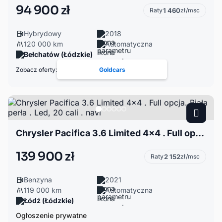
94 900 zł
Raty
1 460
zł/msc
Hybrydowy
2018
120 000 km
Automatyczna
Bełchatów (Łódzkie)
Zobacz oferty:
Goldcars
Chrysler Pacifica 3.6 Limited 4x4 . Full opcja. Biała perła . Led, 20 cali . navi
139 900 zł
Raty
2 152
zł/msc
Benzyna
2021
119 000 km
Automatyczna
Łódź (Łódzkie)
Ogłoszenie prywatne