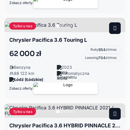
Zobacz oferty:
Tylko u nas
Chrysler Pacifica 3.6 Touring L
Raty
954
zł/msc
62 000 zł
Leasing
704
zł/msc
Benzyna
2023
88 122 km
Automatyczna
Łódź (Łódzkie)
Zobacz oferty:
Tylko u nas
Chrysler Pacifica 3.6 HYBRID PINNACLE 2021 / FULL OPCJA