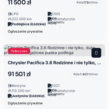
11 500 zł
Raty
178
zł/msc
LPG
2005
322 000 km
Automatyczna
Poddębice (Łódzkie)
Ogłoszenie prywatne
Tylko u nas
Chrysler Pacifica 3.6 Rodzinne i nie tylko, duża przestrzeń bagażowa płaska podłoga
91 501 zł
Raty
1 407
zł/msc
Benzyna
2021
113 200 km
Automatyczna
Justynów (Łódzkie)
Ogłoszenie prywatne