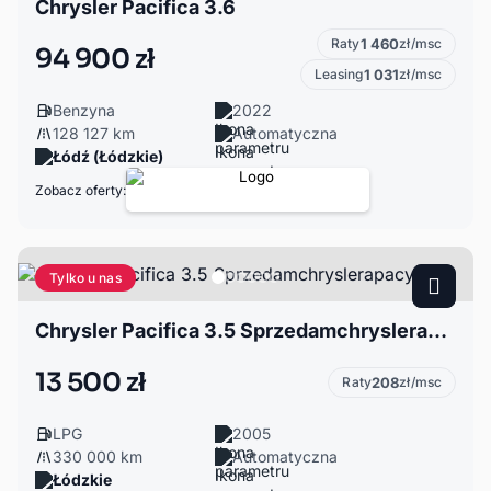
Chrysler Pacifica 3.6
Raty
1 460
zł/msc
94 900 zł
Leasing
1 031
zł/msc
Benzyna
2022
128 127 km
Automatyczna
Łódź (Łódzkie)
Zobacz oferty:
Tylko u nas
Chrysler Pacifica 3.5 Sprzedamchryslerapacyfike
13 500 zł
Raty
208
zł/msc
LPG
2005
330 000 km
Automatyczna
Łódzkie