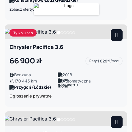
Konstantynów Łódzki (Łódzkie)
Zobacz oferty:
Tylko u nas
Chrysler Pacifica 3.6
66 900 zł
Raty
1 029
zł/msc
Benzyna
2018
170 445 km
Automatyczna
Przygoń (Łódzkie)
Ogłoszenie prywatne