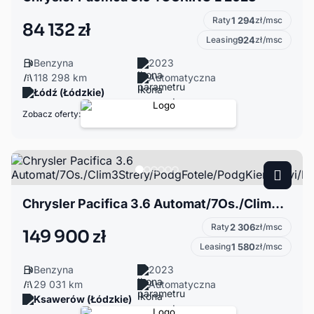
Raty
1 294
zł/msc
84 132 zł
Leasing
924
zł/msc
Benzyna
2023
118 298 km
Automatyczna
Łódź (Łódzkie)
Zobacz oferty:
Chrysler Pacifica 3.6 Automat/7Os./Clim3Strefy/PodgFotele/PodgKier./Navi/BlindSpot/KamCof/BT
Raty
2 306
zł/msc
149 900 zł
Leasing
1 580
zł/msc
Benzyna
2023
29 031 km
Automatyczna
Ksawerów (Łódzkie)