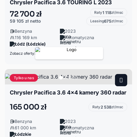
Chrysler Pacifica 3.6 TOURING L 2023
72 700 zł
Raty
1 118
zł/msc
59 105 zł
netto
Leasing
675
zł/msc
Benzyna
2023
116 169 km
Automatyczna
Łódź (Łódzkie)
Zobacz oferty:
Tylko u nas
Chrysler Pacifica 3.6 4x4 kamery 360 radar
165 000 zł
Raty
2 538
zł/msc
Benzyna
2023
61 000 km
Automatyczna
Łódzkie