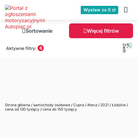
Wystaw za 0 zł
Sortowanie
Więcej filtrów
6
Aktywne filtry:
Strona główna
/
samochody osobowe
/
Cupra
/
Ateca
/
2021
/
Łódzkie
/
cena od 130 tysięcy
/
cena do 150 tysięcy