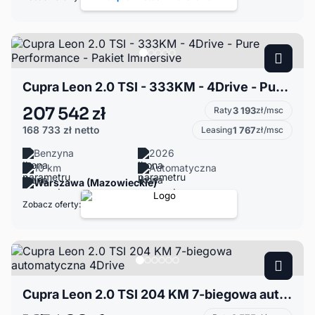
Cupra Leon 2.0 TSI - 333KM - 4Drive - Pure Performance - Pakiet Immersive
207 542 zł
Raty
3 193
zł/msc
168 733 zł
netto
Leasing
1 767
zł/msc
Benzyna
2026
10 km
Automatyczna
Warszawa (Mazowieckie)
Zobacz oferty:
Cupra Leon 2.0 TSI 204 KM 7-biegowa automatyczna 4Drive