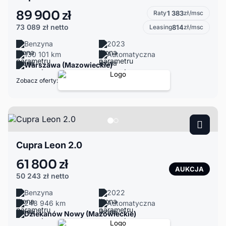
89 900 zł
Raty
1 383
zł/msc
73 089 zł
netto
Leasing
814
zł/msc
Benzyna
2023
130 101 km
Automatyczna
Warszawa (Mazowieckie)
Zobacz oferty:
Cupra Leon 2.0
61 800 zł
AUKCJA
50 243 zł
netto
Benzyna
2022
248 946 km
Automatyczna
Dziekanów Nowy (Mazowieckie)