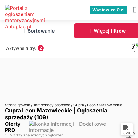
Wystaw za 0 zł
Sortowanie
Więcej filtrów
2
Aktywne filtry:
Strona główna
/
samochody osobowe
/
Cupra
/
Leon
/
Mazowieckie
Cupra Leon Mazowieckie | Ogłoszenia
sprzedaży (109)
Oferty
PRO
1
- 2
z 109 znalezionych ogłoszeń