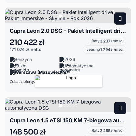
Cupra Leon 2.0 DSG - Pakiet Intelligent drive - Pakiet Immersive - Skyline - Rok 2026
210 422 zł
Raty
3 237
zł/msc
171 074 zł
netto
Leasing
1 794
zł/msc
Benzyna
2026
10 km
Automatyczna
Warszawa (Mazowieckie)
Zobacz oferty:
Cupra Leon 1.5 eTSI 150 KM 7-biegowa automatyczna DSG
148 500 zł
Raty
2 285
zł/msc