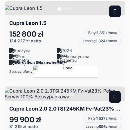
Cupra Leon 1.5
152 800 zł
Raty
2 351
zł/msc
124 227 zł
netto
Leasing
1 324
zł/msc
Benzyna
2026
10 km
Automatyczna
Warszawa (Mazowieckie)
Zobacz oferty:
Cupra Leon 2.0 2.0TSI 245KM Fv-Vat23% Pełen Serwis 100% Bezwypadkowa
99 900 zł
Raty
1 537
zł/msc
81 219 zł
netto
Leasing
896
zł/msc