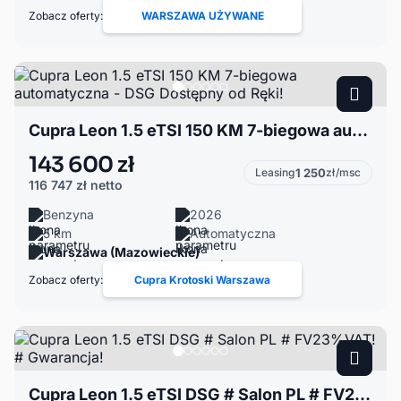
Zobacz oferty:
WARSZAWA UŻYWANE
Cupra Leon 1.5 eTSI 150 KM 7-biegowa automatyczna - DSG Dostępny od Ręki!
143 600 zł
Leasing
1 250
zł/msc
116 747 zł
netto
Benzyna
2026
5 km
Automatyczna
Warszawa (Mazowieckie)
Zobacz oferty:
Cupra Krotoski Warszawa
Cupra Leon 1.5 eTSI DSG # Salon PL # FV23%VAT! # Gwarancja!