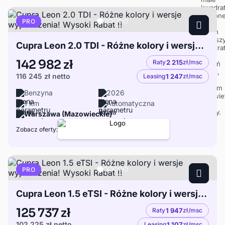
PRO
Cupra Leon 2.0 TDI - Różne kolory i wersje wyposażenia! Wysoki Rabat !!
142 982 zł
Raty
2 215
zł/msc
116 245 zł
netto
Leasing
1 247
zł/msc
Benzyna
2026
1 km
Automatyczna
Warszawa (Mazowieckie)
Zobacz oferty:
PRO
Cupra Leon 1.5 eTSI - Różne kolory i wersje wyposażenia! Wysoki Rabat !!
125 737 zł
Raty
1 947
zł/msc
102 225 zł
netto
Leasing
1 107
zł/msc