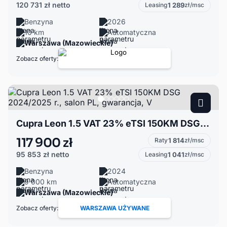
120 731 zł
netto
Leasing
1 289
zł/msc
Benzyna
2026
10 km
Automatyczna
Warszawa (Mazowieckie)
Zobacz oferty:
Cupra Leon 1.5 VAT 23% eTSI 150KM DSG 2024/2025 r., salon PL, gwarancja, V
117 900 zł
Raty
1 814
zł/msc
95 853 zł
netto
Leasing
1 041
zł/msc
Benzyna
2024
9 000 km
Automatyczna
Warszawa (Mazowieckie)
Zobacz oferty:
WARSZAWA UŻYWANE