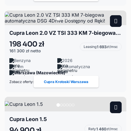
Cupra Leon 2.0 VZ TSI 333 KM 7-biegowa automatyczna DSG 4Drive Dostępny od Ręki!
198 400 zł
Leasing
1 693
zł/msc
161 300 zł
netto
Benzyna
2026
5 km
Automatyczna
Warszawa (Mazowieckie)
Zobacz oferty:
Cupra Krotoski Warszawa
Cupra Leon 1.5
94 900 zł
Raty
1 460
zł/msc