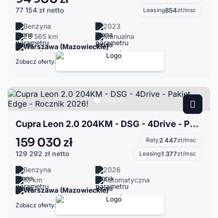
77 154 zł
netto
Leasing
854
zł/msc
Benzyna
2023
26 565 km
Manualna
Warszawa (Mazowieckie)
Zobacz oferty:
Cupra Leon 2.0 204KM - DSG - 4Drive - Pakiet Edge - Rocznik 2026!
159 030 zł
Raty
2 447
zł/msc
129 292 zł
netto
Leasing
1 377
zł/msc
Benzyna
2026
10 km
Automatyczna
Warszawa (Mazowieckie)
Zobacz oferty: