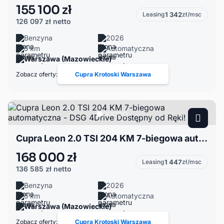
155 100 zł
Leasing
1 342
zł/msc
126 097 zł
netto
Benzyna
2026
5 km
Automatyczna
Warszawa (Mazowieckie)
Zobacz oferty:
Cupra Krotoski Warszawa
Cupra Leon 2.0 TSI 204 KM 7-biegowa automatyczna - DSG 4Drive Dostępny od Ręki!
168 000 zł
Leasing
1 447
zł/msc
136 585 zł
netto
Benzyna
2026
5 km
Automatyczna
Warszawa (Mazowieckie)
Zobacz oferty:
Cupra Krotoski Warszawa