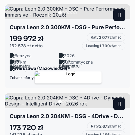
Cupra Leon 2.0 300KM - DSG - Pure Performance - Immersive - Rocznik 2026!
199 972 zł
Raty
3 077
zł/msc
162 578 zł
netto
Leasing
1 709
zł/msc
Benzyna
2026
10 km
Automatyczna
Warszawa (Mazowieckie)
Zobacz oferty:
Cupra Leon 2.0 204KM - DSG - 4Drive - Dynamic Design - Intelligent Drive - 2026 rok
173 720 zł
Raty
2 673
zł/msc
141 235 zł
netto
Leasing
1 496
zł/msc