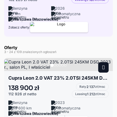
Benzyna
2026
1 km
Automatyczna
Warszawa (Mazowieckie)
Zobacz oferty:
Oferty
3
- 24
z 109 znalezionych ogłoszeń
Cupra Leon 2.0 VAT 23% 2.0TSI 245KM DSG 2023 r., salon PL, I właściciel
138 900 zł
Raty
2 137
zł/msc
112 926 zł
netto
Leasing
1 212
zł/msc
Benzyna
2023
30 600 km
Automatyczna
Warszawa (Mazowieckie)