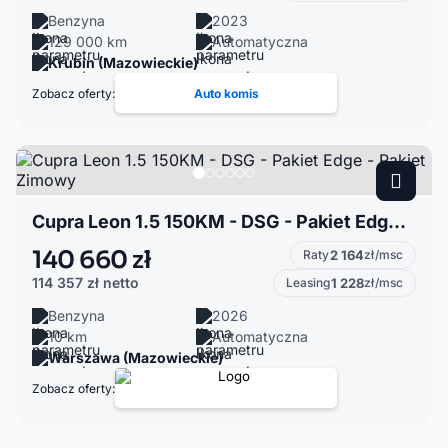
Benzyna
2023
129 000 km
Automatyczna
Krubin (Mazowieckie)
Zobacz oferty:
Auto komis
Cupra Leon 1.5 150KM - DSG - Pakiet Edge - Pakiet Zimowy
140 660 zł
Raty
2 164
zł/msc
114 357 zł
netto
Leasing
1 228
zł/msc
Benzyna
2026
10 km
Automatyczna
Warszawa (Mazowieckie)
Zobacz oferty: