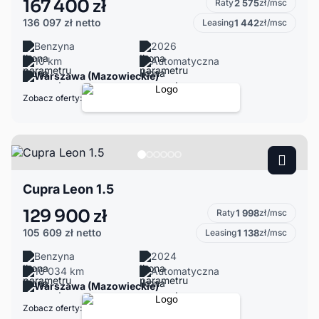
167 400 zł
Raty
2 575
zł/msc
136 097 zł
netto
Leasing
1 442
zł/msc
Benzyna
2026
10 km
Automatyczna
Warszawa (Mazowieckie)
Zobacz oferty:
Cupra Leon 1.5
129 900 zł
Raty
1 998
zł/msc
105 609 zł
netto
Leasing
1 138
zł/msc
Benzyna
2024
16 034 km
Automatyczna
Warszawa (Mazowieckie)
Zobacz oferty: