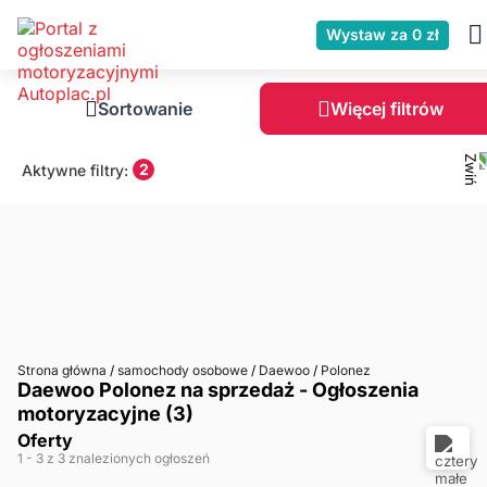
Wystaw za 0 zł
Sortowanie
Więcej filtrów
2
Aktywne filtry:
Strona główna
/
samochody osobowe
/
Daewoo
/
Polonez
Daewoo Polonez na sprzedaż - Ogłoszenia
motoryzacyjne (3)
Oferty
1
- 3
z 3 znalezionych ogłoszeń