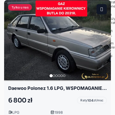
Tylko u nas
Daewoo Polonez 1.6 LPG, WSPOMAGANIE: Caro Plus GSI , 100% Sprawny
6 800 zł
Raty
104
zł/msc
LPG
1998