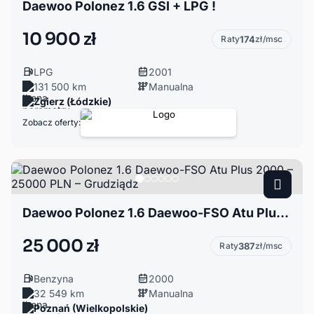
Daewoo Polonez 1.6 GSI + LPG !
10 900 zł
Raty
174
zł/msc
LPG
2001
131 500 km
Manualna
Zgierz (Łódzkie)
Zobacz oferty:
Daewoo Polonez 1.6 Daewoo-FSO Atu Plus 2000 – 25000 PLN – Grudziądz
25 000 zł
Raty
387
zł/msc
Benzyna
2000
32 549 km
Manualna
Poznań (Wielkopolskie)