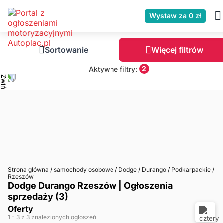
Wystaw za 0 zł
Sortowanie
Więcej filtrów
2
Aktywne filtry:
Strona główna
/
samochody osobowe
/
Dodge
/
Durango
/
Podkarpackie
/
Rzeszów
Dodge Durango Rzeszów | Ogłoszenia
sprzedaży (3)
Oferty
1
- 3
z 3 znalezionych ogłoszeń