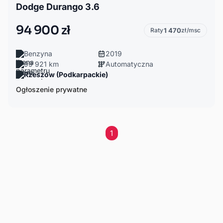
Dodge Durango 3.6
94 900 zł
Raty
1 470
zł/msc
Benzyna
2019
99 921 km
Automatyczna
Rzeszów (Podkarpackie)
Ogłoszenie prywatne
1