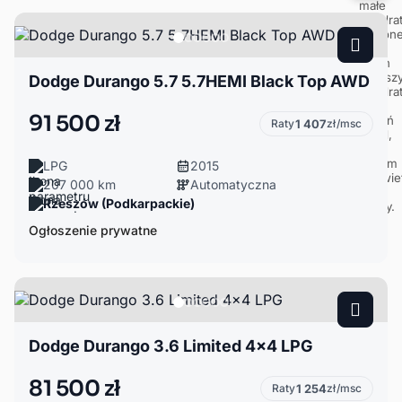
Dodge Durango 5.7 5.7HEMI Black Top AWD
91 500 zł
Raty
1 407
zł/msc
LPG
2015
207 000 km
Automatyczna
Rzeszów (Podkarpackie)
Ogłoszenie prywatne
Dodge Durango 3.6 Limited 4x4 LPG
81 500 zł
Raty
1 254
zł/msc