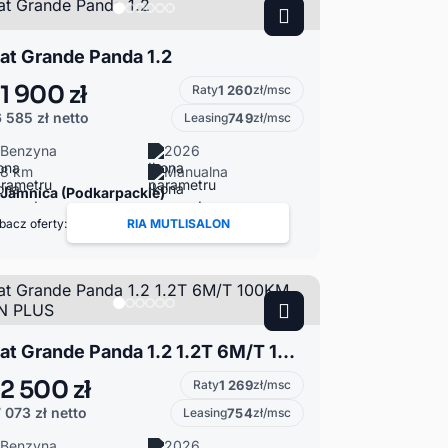
iat Grande Panda 1.2
1 900 zł
Raty
1 260
zł/msc
 585 zł
netto
Leasing
749
zł/msc
Benzyna
2026
8 km
Manualna
Jamnica (Podkarpackie)
bacz oferty:
RIA MUTLISALON
Fiat Grande Panda 1.2 1.2T 6M/T 100KM ICON PLUS
2 500 zł
Raty
1 269
zł/msc
 073 zł
netto
Leasing
754
zł/msc
Benzyna
2026