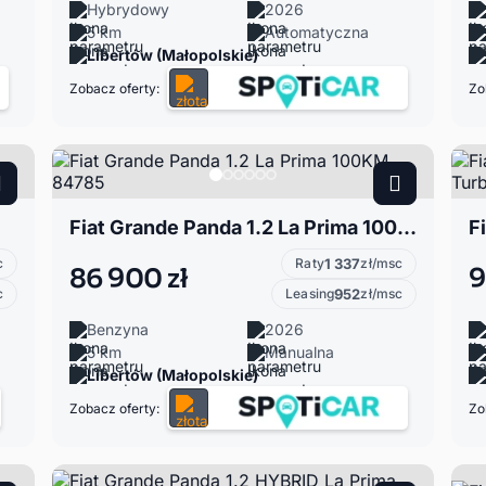
Hybrydowy
2026
5 km
Automatyczna
Libertów (Małopolskie)
Zobacz oferty:
Zo
Fiat Grande Panda 1.2 La Prima 100KM 84785
c
Raty
1 337
zł/msc
86 900 zł
9
c
Leasing
952
zł/msc
Benzyna
2026
5 km
Manualna
Libertów (Małopolskie)
Zobacz oferty:
Zo