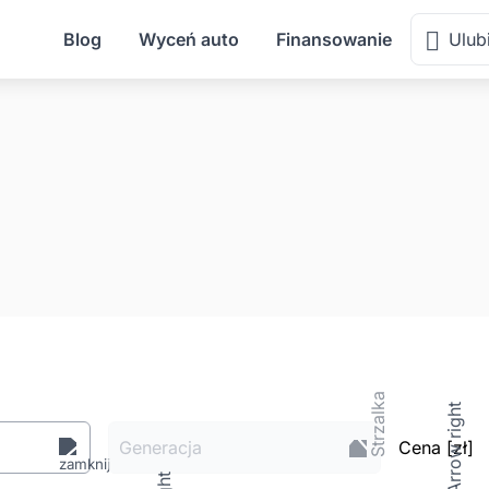
Blog
Wyceń auto
Finansowanie
Ulub
Generacja
Cena
[zł
]