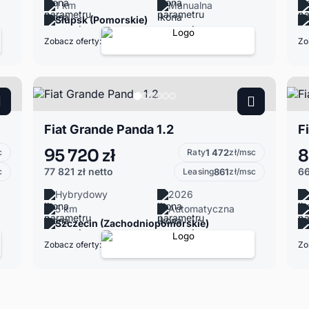
1 km
Manualna
Słupsk (Pomorskie)
Zobacz oferty:
Zo
Fiat Grande Panda 1.2
F
95 720 zł
8
c
Raty
1 472
zł/msc
77 821 zł
netto
66
c
Leasing
861
zł/msc
Hybrydowy
2026
5 km
Automatyczna
Szczecin (Zachodniopomorskie)
Zobacz oferty:
Zo