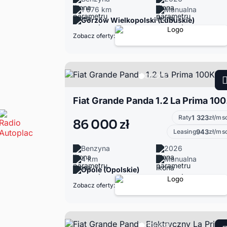
1 676 km
Manualna
Gorzów Wielkopolski (Lubuskie)
Zobacz oferty:
Fiat 
Raty
1 323
zł/ms
86 000 zł
Leasing
943
zł/ms
Benzyna
2026
4 km
Manualna
Opole (Opolskie)
Zobacz oferty: