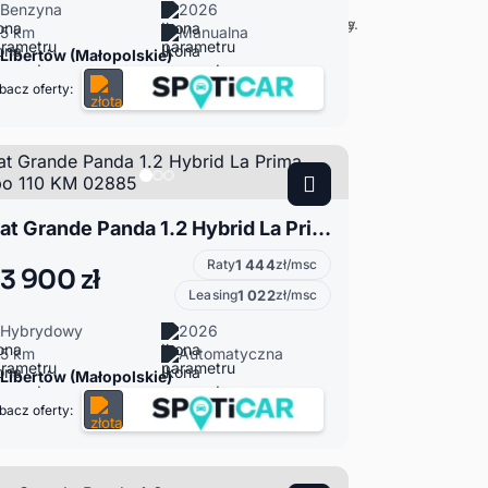
Benzyna
2026
5 km
Manualna
Libertów (Małopolskie)
bacz oferty:
Fiat Grande Panda 1.2 Hybrid La Prima Turbo 110 KM 02885
Raty
1 444
zł/msc
3 900 zł
Leasing
1 022
zł/msc
Hybrydowy
2026
5 km
Automatyczna
Libertów (Małopolskie)
bacz oferty: