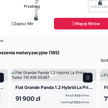
Przebieg
Lokalizac
Zapisz filtr
Więcej filtrów
da
oszenia motoryzacyjne (165)
Sor
de Panda 1.2 Icon 100KM 97987
Fiat Grande Panda 1.2 Hybrid La Prima Turbo 110 KM 00387
c
Raty
1 414
zł/msc
91 900 zł
7
c
Leasing
1 002
zł/msc