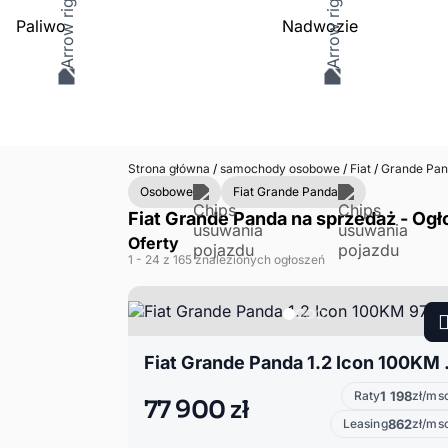
Paliwo
Nadwozie
Strona główna
/
samochody osobowe
/
Fiat
/
Grande Pan
Osobowe
Fiat Grande Panda
Fiat Grande Panda na sprzedaż - Ogł
Oferty
1
- 24
z 165 znalezionych ogłoszeń
Fiat Gran
Raty
1 198
zł/ms
77 900 zł
Leasing
862
zł/ms