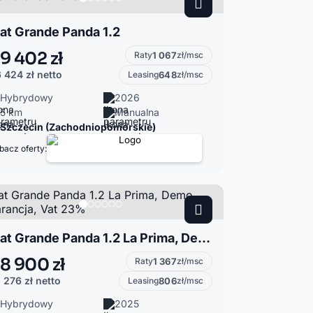
iat Grande Panda 1.2
9 402 zł
Raty
1 067
zł/msc
 424 zł
netto
Leasing
648
zł/msc
Hybrydowy
2026
5 km
Manualna
Szczecin (Zachodniopomorskie)
bacz oferty:
Fiat Grande Panda 1.2 La Prima, Demo, Gwarancja, Vat 23%
8 900 zł
Raty
1 367
zł/msc
 276 zł
netto
Leasing
806
zł/msc
Hybrydowy
2025