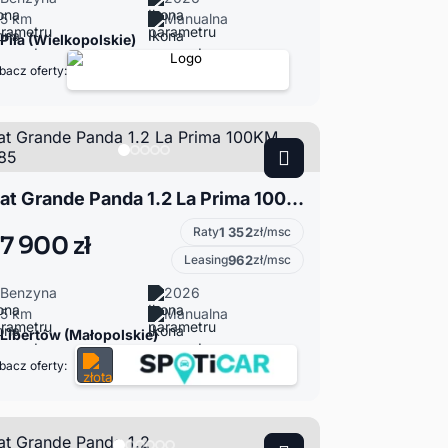
5 km
Manualna
Piła (Wielkopolskie)
bacz oferty:
Fiat Grande Panda 1.2 La Prima 100KM 84785
Raty
1 352
zł/msc
7 900 zł
Leasing
962
zł/msc
Benzyna
2026
5 km
Manualna
Libertów (Małopolskie)
bacz oferty: