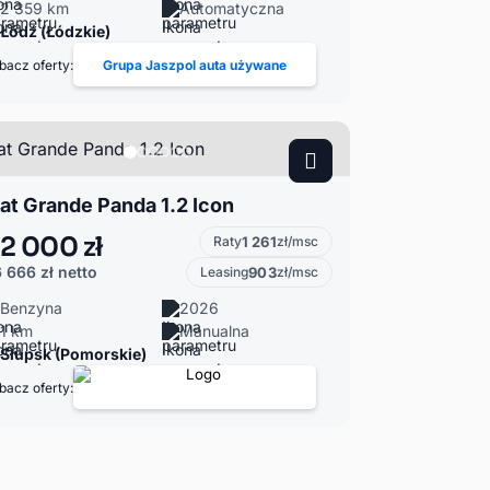
2 359 km
Automatyczna
Łódź (Łódzkie)
bacz oferty:
Grupa Jaszpol auta używane
iat Grande Panda 1.2 Icon
2 000 zł
Raty
1 261
zł/msc
 666 zł
netto
Leasing
903
zł/msc
Benzyna
2026
1 km
Manualna
Słupsk (Pomorskie)
bacz oferty: