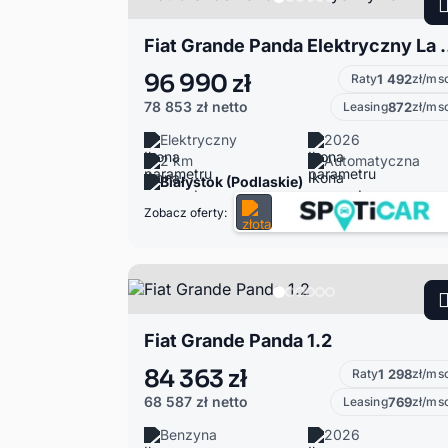
Fiat Grande Panda
96 990 zł
Raty
1 492
zł/ms
78 853 zł
netto
Leasing
872
zł/ms
Elektryczny
2026
2 km
Automatyczna
Białystok (Podlaskie)
Zobacz oferty:
Fiat Grande Panda 1.2
84 363 zł
Raty
1 298
zł/ms
68 587 zł
netto
Leasing
769
zł/ms
Benzyna
2026