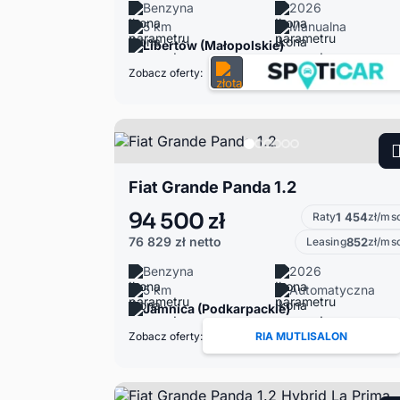
Benzyna
2026
5 km
Manualna
Libertów (Małopolskie)
Zobacz oferty:
Fiat Grande Panda 1.2
94 500 zł
Raty
1 454
zł/ms
76 829 zł
netto
Leasing
852
zł/ms
Benzyna
2026
5 km
Automatyczna
Jamnica (Podkarpackie)
Zobacz oferty:
RIA MUTLISALON