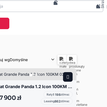
ja
tuj wg
Domyślne
Fiat Grande Panda 1.2 Icon 100KM 03743
Raty
1 198
zł/msc
7 900 zł
Leasing
862
zł/msc