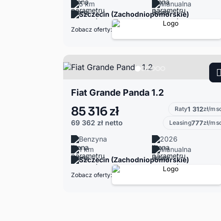
5 km
Manualna
Szczecin (Zachodniopomorskie)
Zobacz oferty:
Fiat Grande Panda 1.2
85 316 zł
Raty
1 312
zł/ms
69 362 zł
netto
Leasing
777
zł/ms
Benzyna
2026
1 km
Manualna
Szczecin (Zachodniopomorskie)
Zobacz oferty: