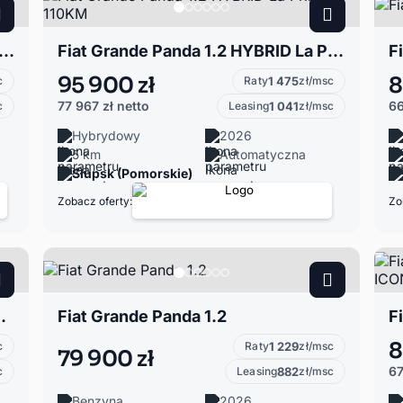
ande Panda 1.2 Hybrid La Prima Turbo 110 KM 02516
Fiat Grande Panda 1.2 HYBRID La Prima 110KM
F
95 900 zł
8
c
Raty
1 475
zł/msc
77 967 zł
netto
66
c
Leasing
1 041
zł/msc
Hybrydowy
2026
5 km
Automatyczna
Słupsk (Pomorskie)
Zobacz oferty:
Zo
 Ręki! La Prima
Fiat Grande Panda 1.2
8
c
Raty
1 229
zł/msc
79 900 zł
67
c
Leasing
882
zł/msc
Benzyna
2026