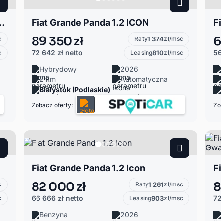
 Elektryczny La Prima
Fiat Grande Panda 1.2 ICON
F
89 350 zł
6
c
Raty
1 374
zł/msc
72 642 zł
netto
56
c
Leasing
810
zł/msc
Hybrydowy
2026
2 km
Automatyczna
Białystok (Podlaskie)
Zobacz oferty:
Zo
Fiat Grande Panda 1.2 Icon
82 000 zł
8
c
Raty
1 261
zł/msc
66 666 zł
netto
72
c
Leasing
903
zł/msc
Benzyna
2026