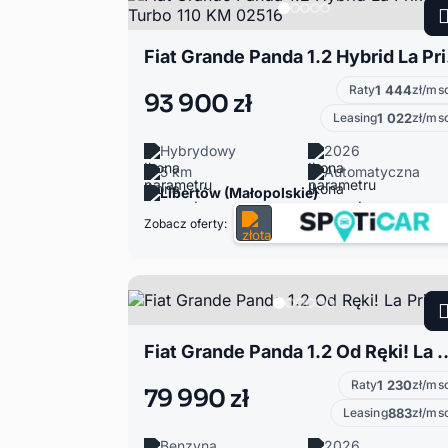
Fiat Gr
Raty
1 444
zł/ms
93 900 zł
Leasing
1 022
zł/ms
Hybrydowy
2026
5 km
Automatyczna
Libertów (Małopolskie)
Zobacz oferty:
Fiat Grande Panda 1.2 Od
Raty
1 230
zł/ms
79 990 zł
Leasing
883
zł/ms
Benzyna
2026