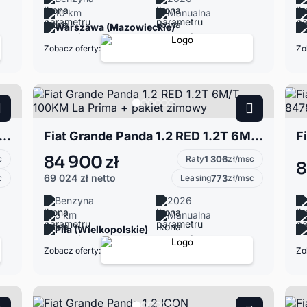
10 km
Manualna
Warszawa (Mazowieckie)
Zobacz oferty:
Zo
Grande Panda 1.2 La Prima 100KM
Fiat Grande Panda 1.2 RED 1.2T 6M/T 100KM La Prima + pakiet zimowy
84 900 zł
c
Raty
1 306
zł/msc
8
69 024 zł
netto
c
Leasing
773
zł/msc
Benzyna
2026
5 km
Manualna
Piła (Wielkopolskie)
Zobacz oferty:
Zo