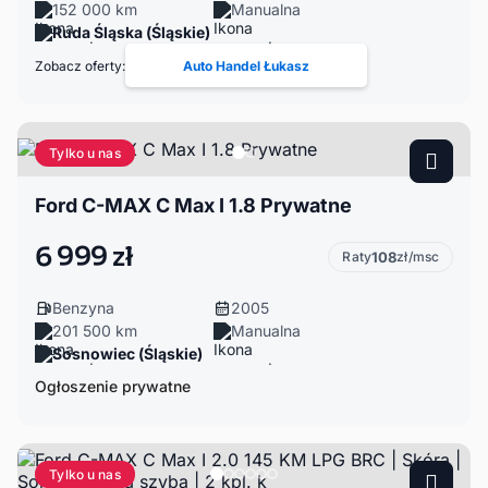
152 000 km
Manualna
Ruda Śląska (Śląskie)
Zobacz oferty:
Auto Handel Łukasz
Tylko u nas
Ford C-MAX C Max I 1.8 Prywatne
6 999 zł
Raty
108
zł/msc
Benzyna
2005
201 500 km
Manualna
Sosnowiec (Śląskie)
Ogłoszenie prywatne
Tylko u nas