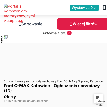
Wystaw za 0 zł
Sortowanie
Więcej filtrów
2
Aktywne filtry:
Strona główna
/
samochody osobowe
/
Ford
/
C-MAX
/
Śląskie
/
Katowice
Ford C-MAX Katowice | Ogłoszenia sprzedaży
(16)
Oferty
1
- 16
z 16 znalezionych ogłoszeń