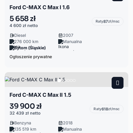
Ford C-MAX C Max I 1.6
5 658 zł
Raty
87
zł/msc
4 600 zł
netto
Diesel
2007
276 000 km
Manualna
Bytom (Śląskie)
Ogłoszenie prywatne
Ford C-MAX C Max II 1.5
39 900 zł
Raty
618
zł/msc
32 439 zł
netto
Benzyna
2018
135 519 km
Manualna