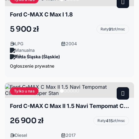
Ford C-MAX C Max I 1.8
5 900 zł
Raty
91
zł/msc
LPG
2004
Manualna
Ruda Śląska (Śląskie)
Ogłoszenie prywatne
Tylko u nas
Ford C-MAX C Max II 1.5 Navi Tempomat Climatronik Super Stan
26 900 zł
Raty
415
zł/msc
Diesel
2017