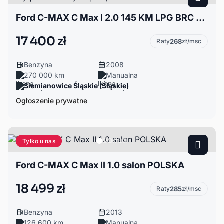
Ford C-MAX C Max I 2.0 145 KM LPG BRC | Skóra | Sony | Grzana szyba | 2 kpl. k
17 400 zł
Raty
268
zł/msc
Benzyna
2008
270 000 km
Manualna
Siemianowice Śląskie (Śląskie)
Ogłoszenie prywatne
Tylko u nas
Ford C-MAX C Max II 1.0 salon POLSKA
18 499 zł
Raty
285
zł/msc
Benzyna
2013
126 600 km
Manualna