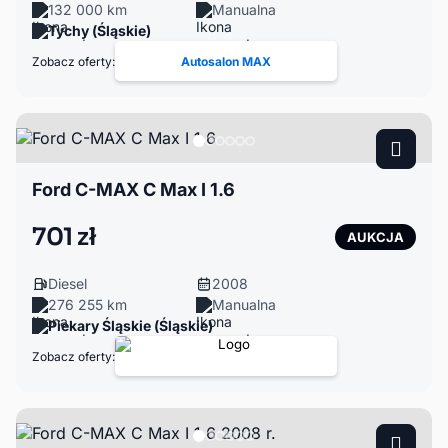
132 000 km
Manualna
Tychy (Śląskie)
Zobacz oferty:
Autosalon MAX
Ford C-MAX C Max I 1.6
701 zł
AUKCJA
Diesel
2008
276 255 km
Manualna
Piekary Śląskie (Śląskie)
Zobacz oferty: