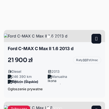
Ford C-MAX C Max II 1.6 2013 d
21 900 zł
Raty
337
zł/msc
Diesel
2013
246 390 km
Manualna
Będzin (Śląskie)
Ogłoszenie prywatne
Tylko u nas