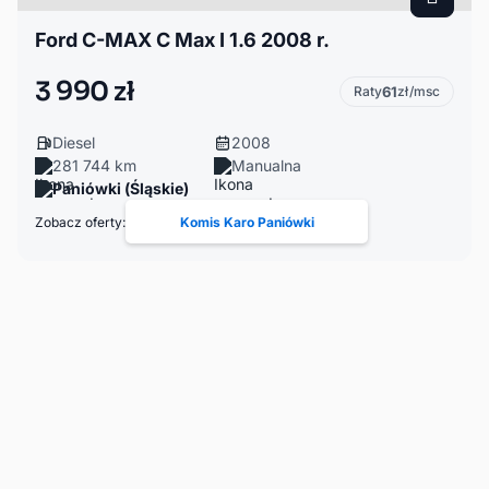
Ford C-MAX C Max I 1.6 2008 r.
3 990 zł
Raty
61
zł/msc
Diesel
2008
281 744 km
Manualna
Paniówki (Śląskie)
Zobacz oferty:
Komis Karo Paniówki