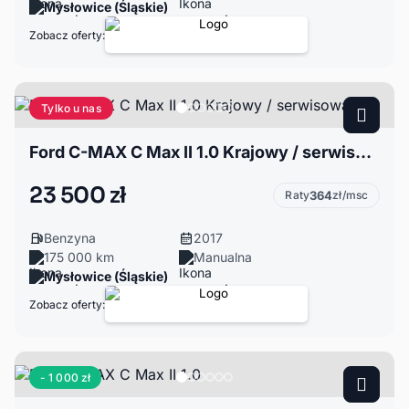
Mysłowice (Śląskie)
Zobacz oferty:
Tylko u nas
Ford C-MAX C Max II 1.0 Krajowy / serwisowany
23 500 zł
Raty
364
zł/msc
Benzyna
2017
175 000 km
Manualna
Mysłowice (Śląskie)
Zobacz oferty:
- 1 000 zł