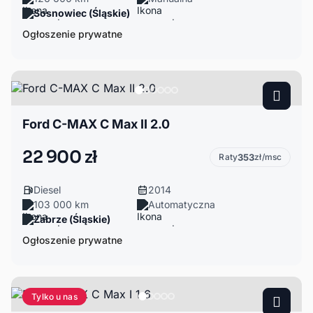
Sosnowiec (Śląskie)
Ogłoszenie prywatne
Ford C-MAX C Max II 2.0
22 900 zł
Raty
353
zł/msc
Diesel
2014
103 000 km
Automatyczna
Zabrze (Śląskie)
Ogłoszenie prywatne
Tylko u nas