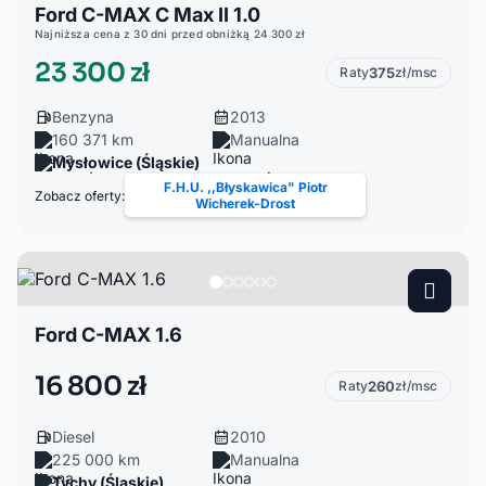
Ford C-MAX C Max II 1.0
Najniższa cena z 30 dni przed obniżką 24 300 zł
23 300 zł
Raty
375
zł/msc
Benzyna
2013
160 371 km
Manualna
Mysłowice (Śląskie)
F.H.U. ,,Błyskawica" Piotr
Zobacz oferty:
Wicherek-Drost
Ford C-MAX 1.6
16 800 zł
Raty
260
zł/msc
Diesel
2010
225 000 km
Manualna
Tychy (Śląskie)