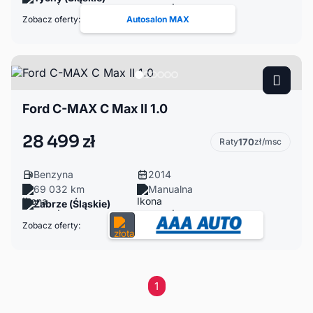
Zobacz oferty:
Autosalon MAX
Ford C-MAX C Max II 1.0
28 499 zł
Raty
170
zł/msc
Benzyna
2014
69 032 km
Manualna
Zabrze (Śląskie)
Zobacz oferty:
1