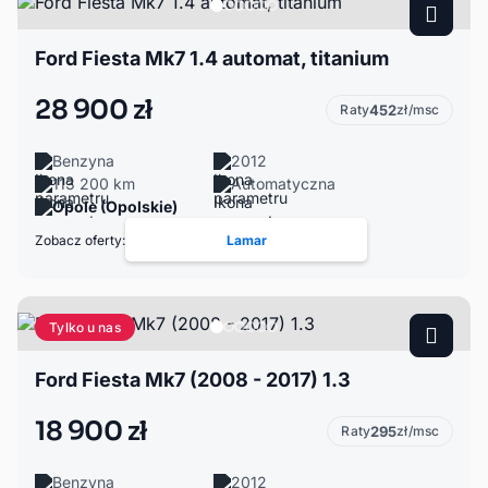
Ford Fiesta Mk7 1.4 automat, titanium
28 900 zł
Raty
452
zł/msc
Benzyna
2012
113 200 km
Automatyczna
Opole (Opolskie)
Zobacz oferty:
Lamar
Tylko u nas
Ford Fiesta Mk7 (2008 - 2017) 1.3
18 900 zł
Raty
295
zł/msc
Benzyna
2012