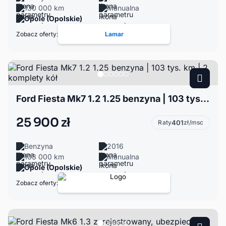
130 000 km
Manualna
Opole (Opolskie)
Zobacz oferty:
Lamar
Ford Fiesta Mk7 1.2 1.25 benzyna | 103 tys. km | 2 komplety kół
25 900 zł
Raty
401
zł/msc
Benzyna
2016
103 000 km
Manualna
Opole (Opolskie)
Zobacz oferty: