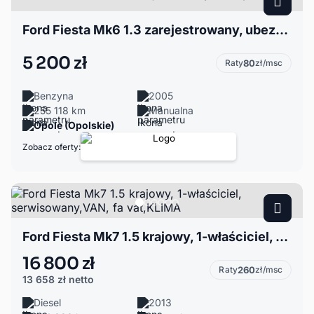
Ford Fiesta Mk6 1.3 zarejestrowany, ubezpieczony
5 200 zł
Raty
80
zł/msc
Benzyna
2005
255 118 km
Manualna
Opole (Opolskie)
Zobacz oferty:
Ford Fiesta Mk7 1.5 krajowy, 1-właściciel, serwisowany,VAN, fa vat,KLIMA
16 800 zł
Raty
260
zł/msc
13 658 zł
netto
Diesel
2013