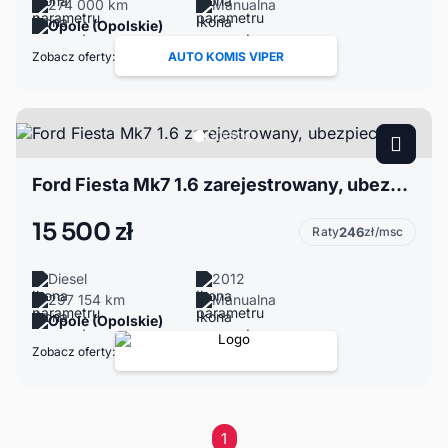
274 000 km
Manualna
Opole (Opolskie)
Zobacz oferty:
AUTO KOMIS VIPER
Ford Fiesta Mk7 1.6 zarejestrowany, ubezpieczony
15 500 zł
Raty
246
zł/msc
Diesel
2012
297 154 km
Manualna
Opole (Opolskie)
Zobacz oferty:
1