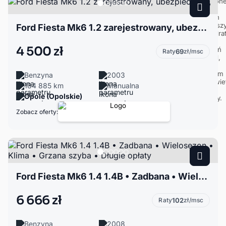
Ford Fiesta Mk6 1.2 zarejestrowany, ubezpieczony,
4 500 zł
Raty
69
zł/msc
Benzyna
2003
184 885 km
Manualna
Opole (Opolskie)
Zobacz oferty:
Ford Fiesta Mk6 1.4 1.4B • Zadbana • Wielosezon • Klima • Grzana szyba • Długie opłaty
6 666 zł
Raty
102
zł/msc
Benzyna
2008