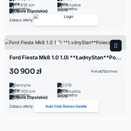
111 818 km
Manualna
Opole (Opolskie)
Zobacz oferty:
Ford Fiesta Mk8 1.0 1.0i **ŁadnyStan**Polecam
30 900 zł
Raty
475
zł/msc
Benzyna
2019
99 000 km
Manualna
Opole (Opolskie)
Zobacz oferty:
Auto Club Roman Gawlik