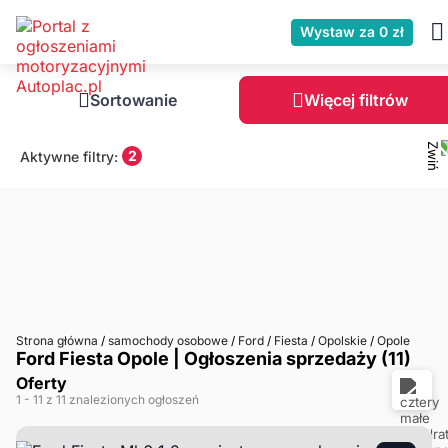
Wystaw za 0 zł
Sortowanie
Więcej filtrów
2
Aktywne filtry:
Strona główna
/
samochody osobowe
/
Ford
/
Fiesta
/
Opolskie
/
Opole
Ford Fiesta Opole | Ogłoszenia sprzedaży (11)
Oferty
1
- 11
z 11 znalezionych ogłoszeń