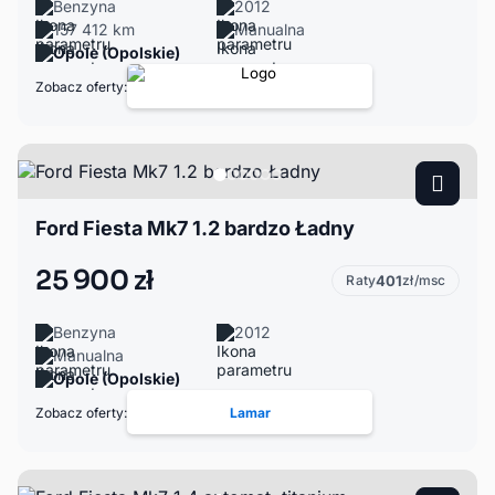
Benzyna
2012
157 412 km
Manualna
Opole (Opolskie)
Zobacz oferty:
Ford Fiesta Mk7 1.2 bardzo Ładny
25 900 zł
Raty
401
zł/msc
Benzyna
2012
Manualna
Opole (Opolskie)
Zobacz oferty:
Lamar