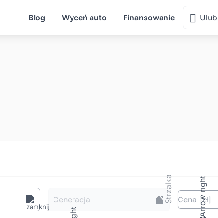
Blog
Wyceń auto
Finansowanie
Ulub
Generacja
Cena
[zł
]