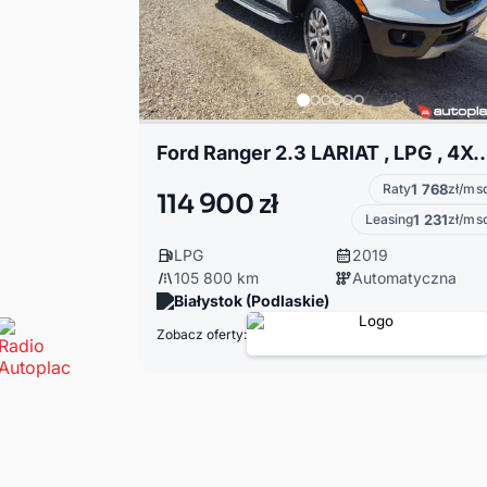
Ford Ranger 2.3 LARIAT , LPG , 4X4 
Raty
1 768
zł/ms
114 900 zł
Leasing
1 231
zł/ms
LPG
2019
105 800 km
Automatyczna
Białystok (Podlaskie)
Zobacz oferty: