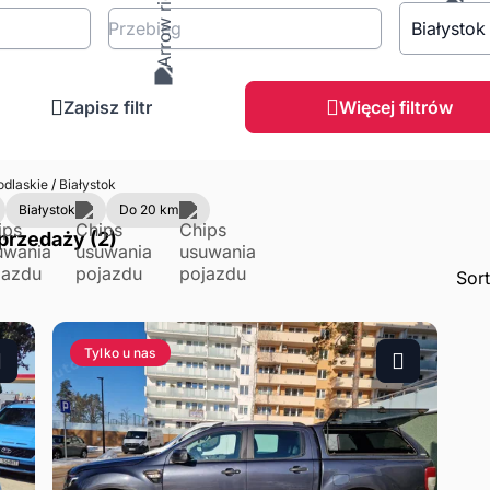
Przebieg
Białystok
Zapisz filtr
Więcej filtrów
dlaskie
/
Białystok
Białystok
Do 20 km
przedaży (2)
Sor
Tylko u nas