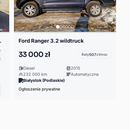
, FULL OPCJA
Ford Ranger 3.2 wildtruck
c
33 000 zł
Raty
507
zł/msc
c
Diesel
2015
232 000 km
Automatyczna
Białystok (Podlaskie)
Ogłoszenie prywatne