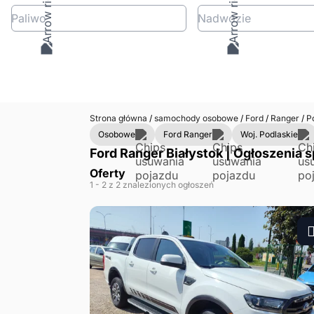
Paliwo
Nadwozie
Strona główna
/
samochody osobowe
/
Ford
/
Ranger
/
Po
Osobowe
Ford Ranger
Woj. Podlaskie
Ford Ranger Białystok | Ogłoszenia s
Oferty
1
- 2
z 2 znalezionych ogłoszeń