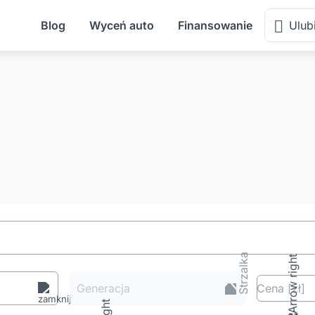
Blog
Wyceń auto
Finansowanie
Ulub
Generacja
Cena
[zł
]