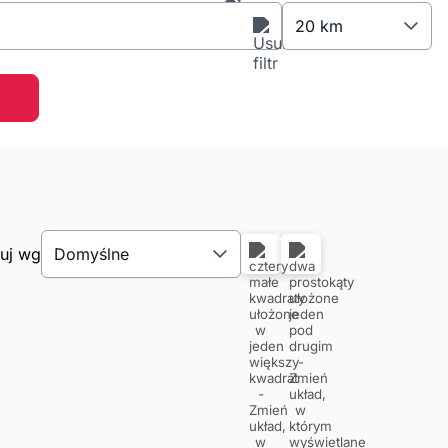
20 km
tuj wg
Domyślne