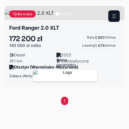
Tylko u nas
Ford Ranger 2.0 XLT
172 200 zł
Raty
2 667
zł/msc
140 000 zł
netto
Leasing
1 474
zł/msc
Diesel
2025
1 km
Automatyczna
Olsztyn (Warmińsko-Mazurskie)
Zobacz oferty:
1