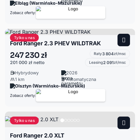
Elbląg (Warmińsko-Mazurskie)
Zobacz oferty:
Tylko u nas
Ford Ranger 2.3 PHEV WILDTRAK
247 230 zł
Raty
3 804
zł/msc
201 000 zł
netto
Leasing
2 091
zł/msc
Hybrydowy
2026
1 km
Automatyczna
Olsztyn (Warmińsko-Mazurskie)
Zobacz oferty:
Tylko u nas
Ford Ranger 2.0 XLT