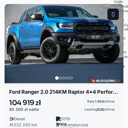
Ford Ranger 2.0 214KM Raptor 4x4 Performance Kamera Cofania Navi Podgrzewana szyba
104 919 zł
Raty
1 614
zł/msc
85 300 zł
netto
Leasing
936
zł/msc
Diesel
2019
222 200 km
Automatyczna