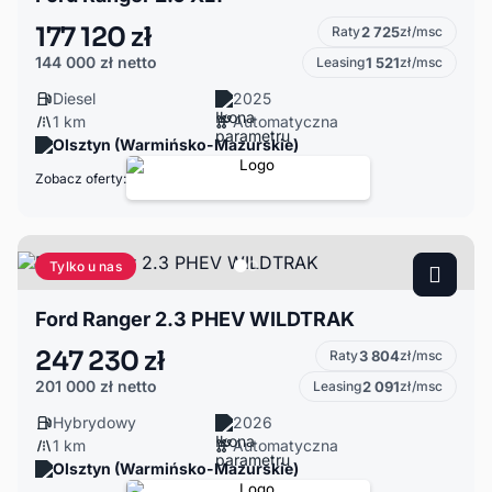
177 120 zł
Raty
2 725
zł/msc
144 000 zł
netto
Leasing
1 521
zł/msc
Diesel
2025
1 km
Automatyczna
Olsztyn (Warmińsko-Mazurskie)
Zobacz oferty:
Tylko u nas
Ford Ranger 2.3 PHEV WILDTRAK
247 230 zł
Raty
3 804
zł/msc
201 000 zł
netto
Leasing
2 091
zł/msc
Hybrydowy
2026
1 km
Automatyczna
Olsztyn (Warmińsko-Mazurskie)