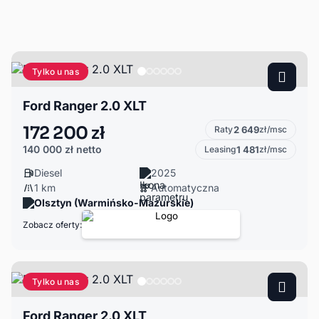
Tylko u nas
Ford Ranger 2.0 XLT
172 200 zł
Raty
2 649
zł/msc
140 000 zł
netto
Leasing
1 481
zł/msc
Diesel
2025
1 km
Automatyczna
Olsztyn (Warmińsko-Mazurskie)
Zobacz oferty:
Tylko u nas
Ford Ranger 2.0 XLT