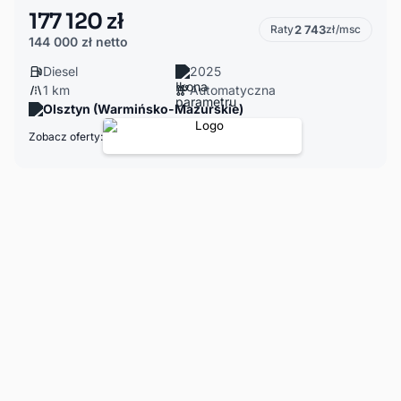
177 120 zł
Raty
2 743
zł/msc
144 000 zł
netto
Diesel
2025
1 km
Automatyczna
Olsztyn (Warmińsko-Mazurskie)
Zobacz oferty: