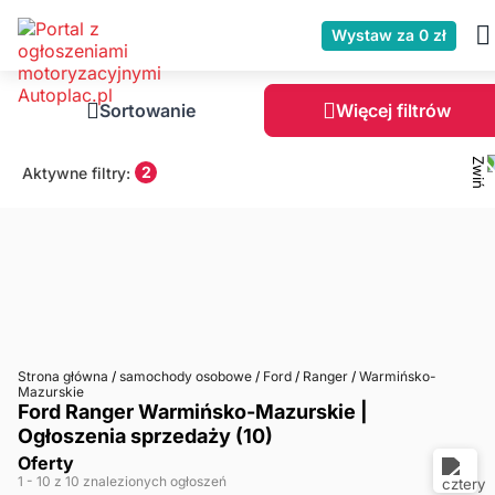
Wystaw za 0 zł
Sortowanie
Więcej filtrów
2
Aktywne filtry:
Strona główna
/
samochody osobowe
/
Ford
/
Ranger
/
Warmińsko-
Mazurskie
Ford Ranger Warmińsko-Mazurskie |
Ogłoszenia sprzedaży (10)
Oferty
1
- 10
z 10 znalezionych ogłoszeń