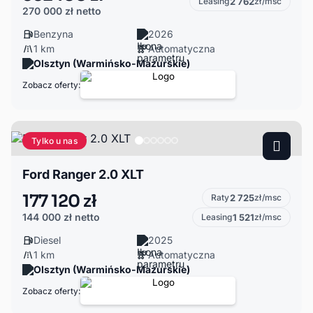
Leasing
2 762
zł/msc
270 000 zł
netto
Benzyna
2026
1 km
Automatyczna
Olsztyn (Warmińsko-Mazurskie)
Zobacz oferty:
Tylko u nas
Ford Ranger 2.0 XLT
177 120 zł
Raty
2 725
zł/msc
144 000 zł
netto
Leasing
1 521
zł/msc
Diesel
2025
1 km
Automatyczna
Olsztyn (Warmińsko-Mazurskie)
Zobacz oferty: