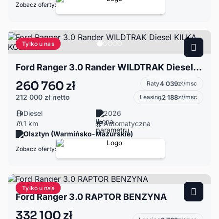
Zobacz oferty:
Tylko u nas
Ford Ranger 3.0 Rander WILDTRAK Diesel KILKA KOLORÓW !
260 760 zł
Raty
4 039
zł/msc
212 000 zł
netto
Leasing
2 188
zł/msc
Diesel
2026
1 km
Automatyczna
Olsztyn (Warmińsko-Mazurskie)
Zobacz oferty:
Tylko u nas
Ford Ranger 3.0 RAPTOR BENZYNA
332 100 zł