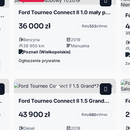
Ford Tourneo Connect II 1.0 mały przebieg 38 tys km 5 osobowy 11/2019
onnect II 1.5 TITANIUM /panorama/ automat /BEZWYPADKOWY/ kamera
36 000 zł
4
Raty
553
zł/msc
c
35
Benzyna
2019
38 900 km
Manualna
Poznań (Wielkopolskie)
Ogłoszenie prywatne
Zo
 TDCi Titanium
Ford Tourneo Connect II 1.5 Grand*7-Osób
43 900 zł
2
c
Raty
680
zł/msc
Diesel
2018