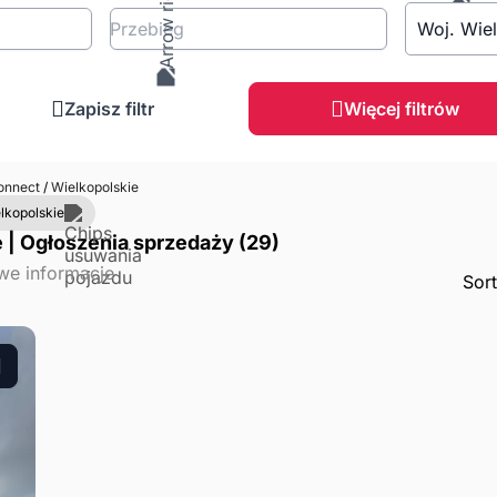
Przebieg
Woj. Wie
Zapisz filtr
Więcej filtrów
onnect
/
Wielkopolskie
lkopolskie
 | Ogłoszenia sprzedaży (29)
Sor