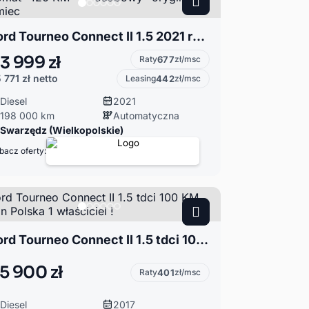
Ford Tourneo Connect II 1.5 2021 rok* Automat* 120 KM* 7- osobowy* oryginał z Niemiec
3 999 zł
Raty
677
zł/msc
 771 zł
netto
Leasing
442
zł/msc
Diesel
2021
198 000 km
Automatyczna
Swarzędz (Wielkopolskie)
bacz oferty:
Ford Tourneo Connect II 1.5 tdci 100 KM Salon Polska 1 właściciel !
5 900 zł
Raty
401
zł/msc
Diesel
2017