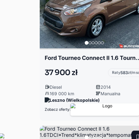
Ford Tourneo Connect II 1.6 Tourne Grand TDCI 7 osobo
37 900 zł
Raty
583
zł/ms
Diesel
2014
169 000 km
Manualna
Leszno (Wielkopolskie)
Zobacz oferty: