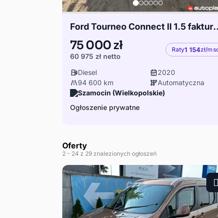
Ford Tourneo Connect II 1.5
75 000 zł
Raty
1 154
zł/ms
60 975 zł
netto
Diesel
2020
94 600 km
Automatyczna
Szamocin (Wielkopolskie)
Ogłoszenie prywatne
Oferty
2
- 24
z 29 znalezionych ogłoszeń