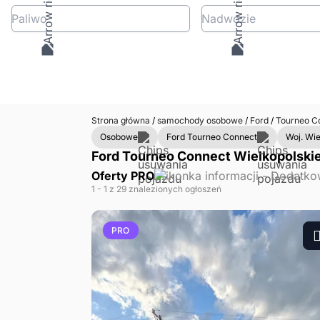
Paliwo
Nadwozie
Strona główna
/
samochody osobowe
/
Ford
/
Tourneo C
Osobowe
Ford Tourneo Connect
Woj. Wie
Ford Tourneo Connect Wielkopolskie
Oferty PRO
1
- 1
z 29 znalezionych ogłoszeń
PRO