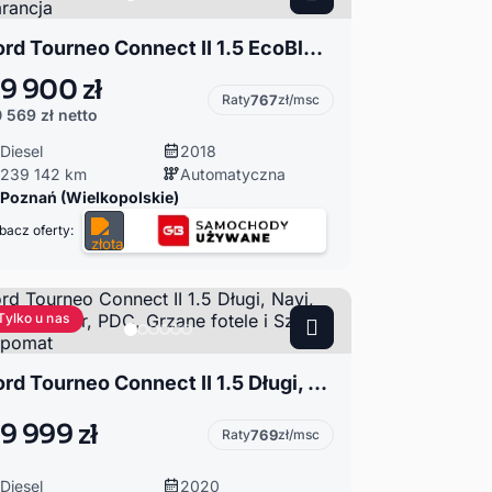
Ford Tourneo Connect II 1.5 EcoBlue 120KM Automat 7os. Grand Titanium SalonPL FV23% Gwarancja
9 900 zł
Raty
767
zł/msc
 569 zł
netto
Diesel
2018
239 142 km
Automatyczna
Poznań (Wielkopolskie)
bacz oferty:
Tylko u nas
Ford Tourneo Connect II 1.5 Długi, Navi, Kamera, Radar, PDC, Grzane fotele i Szyba, Tempomat
9 999 zł
Raty
769
zł/msc
Diesel
2020