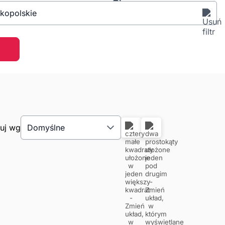
lkopolskie
tuj wg
Domyślne