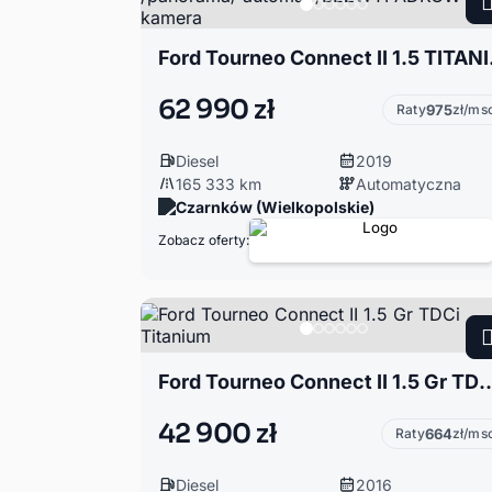
Ford Tourneo C
62 990 zł
Raty
975
zł/ms
Diesel
2019
165 333 km
Automatyczna
Czarnków (Wielkopolskie)
Zobacz oferty:
Ford Tourneo Connect II 1.5 Gr
42 900 zł
Raty
664
zł/ms
Diesel
2016