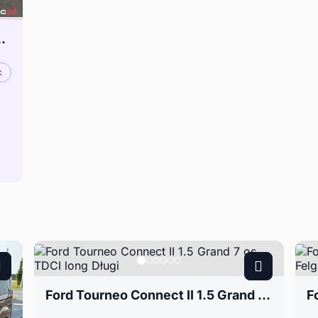
 faktura VAT Automat
c
Ford Tourneo Connect II 1.5 Grand 7 os. TDCI long Długi