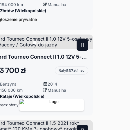
184 000 km
Manualna
Złotów (Wielkopolskie)
łoszenie prywatne
Ford Tourneo Connect II 1.0 12V 5-osobowy / Opłacony / Gotowy do jazdy
3 700 zł
Raty
537
zł/msc
Benzyna
2014
156 000 km
Manualna
Rataje (Wielkopolskie)
bacz oferty: