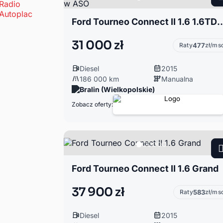
Ford Tourneo Connect II 1.6 1.6TDCI*Trend*klimatyzacja*tempomat*blu
31 000 zł
Raty
477
zł/ms
Diesel
2015
186 000 km
Manualna
Bralin (Wielkopolskie)
Zobacz oferty:
Ford Tourneo Connect II 1.6 Grand
37 900 zł
Raty
583
zł/ms
Diesel
2015