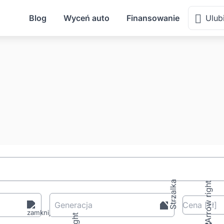
Blog
Wyceń auto
Finansowanie
Ulub
Generacja
Cena
[zł
]