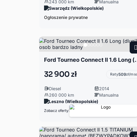
243 000 km
Manualna
Swarzędz (Wielkopolskie)
Ogłoszenie prywatne
Ford Tourneo Connect II 1.6 
32 900 zł
Raty
509
zł/ms
Diesel
2014
260 000 km
Manualna
Leszno (Wielkopolskie)
Zobacz oferty: