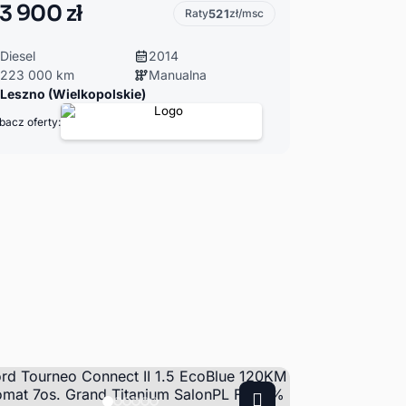
3 900 zł
Raty
521
zł/msc
Diesel
2014
223 000 km
Manualna
Leszno (Wielkopolskie)
bacz oferty: