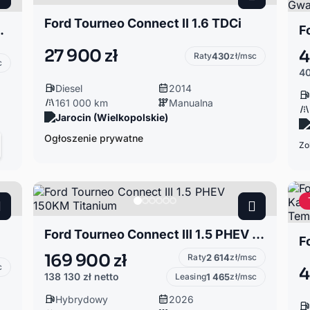
Ford Tourneo Connect II 1.6 TDCi
etooth*bezwypadek*serwis w ASO
27 900 zł
4
Raty
430
zł/msc
c
40
Diesel
2014
161 000 km
Manualna
Jarocin (Wielkopolskie)
Ogłoszenie prywatne
Zo
Ford Tourneo Connect III 1.5 PHEV 150KM Titanium
169 900 zł
Raty
2 614
zł/msc
c
4
138 130 zł
netto
Leasing
1 465
zł/msc
Hybrydowy
2026