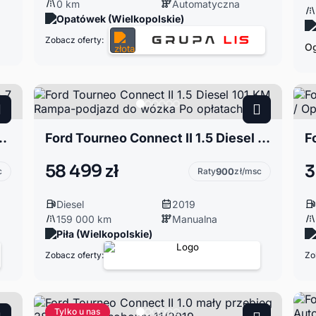
0 km
Automatyczna
Opatówek (Wielkopolskie)
Zobacz oferty:
Og
Long (dlugi) 7 osob bardzo ladny
Ford Tourneo Connect II 1.5 Diesel 101 KM Rampa-podjazd do wózka Po opłatach
58 499 zł
3
c
Raty
900
zł/msc
Diesel
2019
159 000 km
Manualna
Piła (Wielkopolskie)
Zobacz oferty:
Zo
Tylko u nas