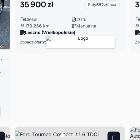
35 900 zł
3
Raty
552
zł/msc
Diesel
2016
179 266 km
Manualna
Leszno (Wielkopolskie)
Zobacz oferty:
Zo
wy Climatronic 16 Felgi Zadbany
c