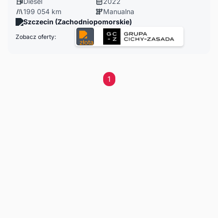
Diesel
2022
199 054 km
Manualna
Szczecin (Zachodniopomorskie)
Zobacz oferty:
1