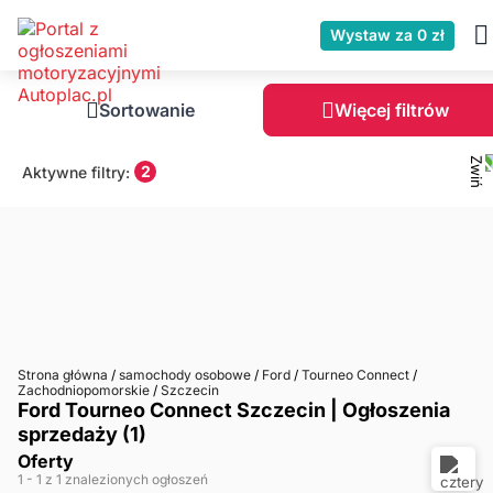
Wystaw za 0 zł
Sortowanie
Więcej filtrów
2
Aktywne filtry:
Strona główna
/
samochody osobowe
/
Ford
/
Tourneo Connect
/
Zachodniopomorskie
/
Szczecin
Ford Tourneo Connect Szczecin | Ogłoszenia
sprzedaży (1)
Oferty
1
- 1
z 1 znalezionych ogłoszeń