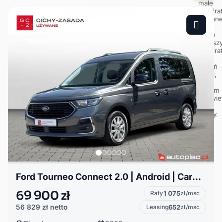
Ford Tourneo Connect 2.0 | Android | CarPlay | Isofix | Webasto | Tempomat | FV23%
69 900 zł
Raty
1 075
zł/msc
56 829 zł
netto
Leasing
652
zł/msc