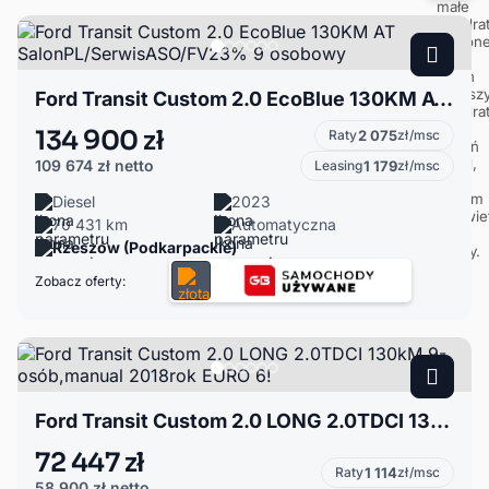
Ford Transit Custom 2.0 EcoBlue 130KM AT SalonPL/SerwisASO/FV23% 9 osobowy
134 900 zł
Raty
2 075
zł/msc
109 674 zł
netto
Leasing
1 179
zł/msc
Diesel
2023
70 431 km
Automatyczna
Rzeszów (Podkarpackie)
Zobacz oferty:
Ford Transit Custom 2.0 LONG 2.0TDCI 130kM 9-osób,manual 2018rok EURO 6!
72 447 zł
Raty
1 114
zł/msc
58 900 zł
netto