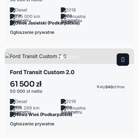
Diesel
2018
225 000 km
Manualna
Osiek Jasielski (Podkarpackie)
Ogłoszenie prywatne
Ford Transit Custom 2.0
61 500 zł
Raty
946
zł/msc
50 000 zł
netto
Diesel
2019
104 269 km
Manualna
Nowa Wieś (Podkarpackie)
Ogłoszenie prywatne