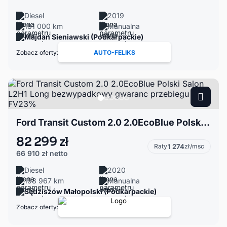
Diesel
2019
181 000 km
Manualna
Majdan Sieniawski (Podkarpackie)
Zobacz oferty:
AUTO-FELIKS
Ford Transit Custom 2.0 2.0EcoBlue Polski Salon L2H1 Long bezwypadkowy gwaranc przebiegu FV23%
82 299 zł
Raty
1 274
zł/msc
66 910 zł
netto
Diesel
2020
198 967 km
Manualna
Sędziszów Małopolski (Podkarpackie)
Zobacz oferty: