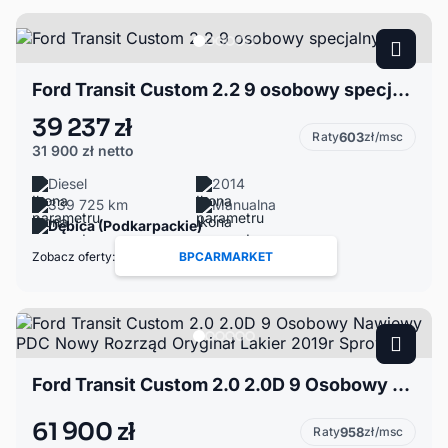
Ford Transit Custom 2.2 9 osobowy specjalny
39 237 zł
Raty
603
zł/msc
31 900 zł
netto
Diesel
2014
339 725 km
Manualna
Dębica (Podkarpackie)
Zobacz oferty:
BPCARMARKET
Ford Transit Custom 2.0 2.0D 9 Osobowy Nawiewy PDC Nowy Rozrząd Oryginał Lakier 2019r Sprowadz
61 900 zł
Raty
958
zł/msc