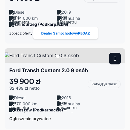
Diesel
2019
244 000 km
Manualna
Tarnobrzeg (Podkarpackie)
Zobacz oferty:
Dealer SamochodowyPEGAZ
Ford Transit Custom 2.0 9 osób
39 900 zł
Raty
613
zł/msc
32 439 zł
netto
Diesel
2016
270 000 km
Manualna
Rzeszów (Podkarpackie)
Ogłoszenie prywatne