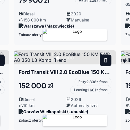
79 900 zł
c
Raty
1 229
zł/msc
65
Diesel
2020
158 000 km
Manualna
Warszawa (Mazowieckie)
Zobacz oferty:
Zo
 KM FWD A8 350 L3 Kombi Trend od ręki
Ford Transit VIII 2.0 EcoBlue 150 KM FWD A8 350 L3 Kombi Trend
c
Raty
2 338
zł/msc
152 000 zł
1
c
Leasing
1 601
zł/msc
Diesel
2026
10 km
Automatyczna
Gorzów Wielkopolski (Lubuskie)
Zobacz oferty:
Zo