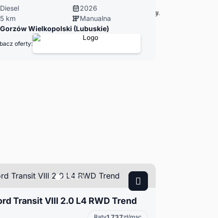
Diesel
2026
5 km
Manualna
Gorzów Wielkopolski (Lubuskie)
bacz oferty:
ord Transit VIII 2.0 L4 RWD Trend
Raty
1 737
zł/msc