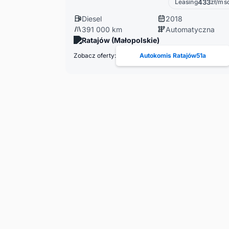
Leasing
433
zł/ms
Diesel
2018
391 000 km
Automatyczna
Ratajów (Małopolskie)
Zobacz oferty:
Autokomis Ratajów51a