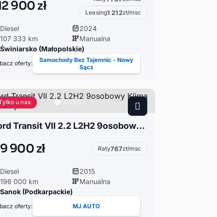
12 900 zł
Leasing
1 212
zł/msc
Diesel
2024
107 333 km
Manualna
Świniarsko (Małopolskie)
Samochody Bez Tajemnic - Nowy
bacz oferty:
Sącz
Tylko u nas
Ford Transit VII 2.2 L2H2 9osobowy Klima Nawiewy
9 900 zł
Raty
767
zł/msc
Diesel
2015
196 000 km
Manualna
Sanok (Podkarpackie)
bacz oferty:
MJ AUTO