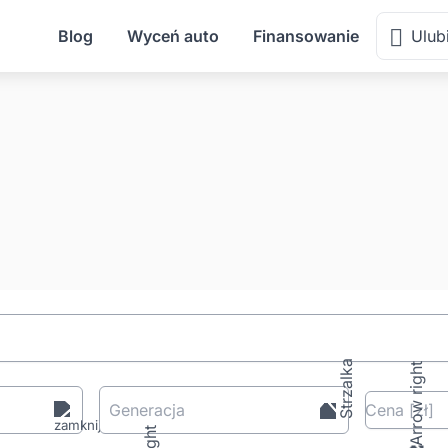
Blog
Wyceń auto
Finansowanie
Ulub
Generacja
Cena
[zł
]