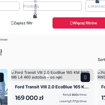
Przebieg
Lokalizac
Zapisz filtr
Więcej filtrów
nivan
)
Sor
Ford Transit VIII 2.0 EcoBlue 165 KM RWD M6 L4 460 autobus - od ręki
Raty
2 600
zł/msc
169 000 zł
1
Leasing
1 772
zł/msc