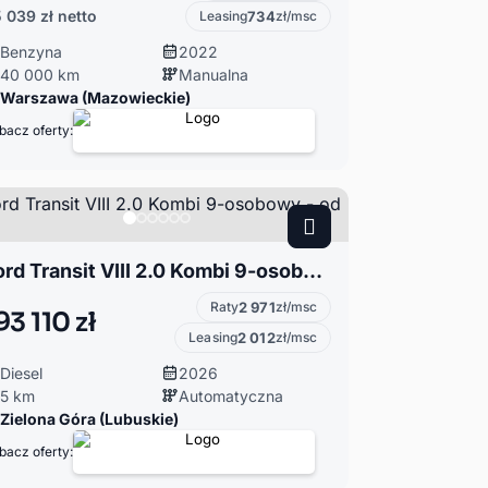
 039 zł
netto
Leasing
734
zł/msc
Benzyna
2022
40 000 km
Manualna
Warszawa (Mazowieckie)
bacz oferty:
Ford Transit VIII 2.0 Kombi 9-osobowy - od ręki!
Raty
2 971
zł/msc
93 110 zł
Leasing
2 012
zł/msc
Diesel
2026
5 km
Automatyczna
Zielona Góra (Lubuskie)
bacz oferty: