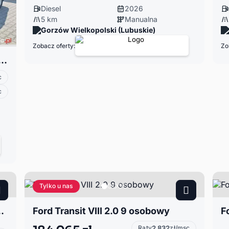
Diesel
2026
5 km
Manualna
Gorzów Wielkopolski (Lubuskie)
Zobacz oferty:
Zo
II 2.0 New EcoBlue 165KM M6 FWD Trend brygadow
c
c
Tylko u nas
155 KM 7-osobowy Max
Ford Transit VIII 2.0 9 osobowy
F
Raty
2 832
zł/msc