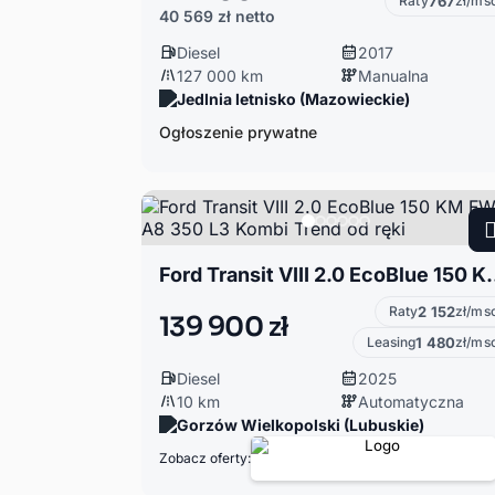
Raty
767
zł/ms
40 569 zł
netto
Diesel
2017
127 000 km
Manualna
Jedlnia letnisko (Mazowieckie)
Ogłoszenie prywatne
Ford Transit VIII 2.0 EcoBlue 150
Raty
2 152
zł/ms
139 900 zł
Leasing
1 480
zł/ms
Diesel
2025
10 km
Automatyczna
Gorzów Wielkopolski (Lubuskie)
Zobacz oferty: