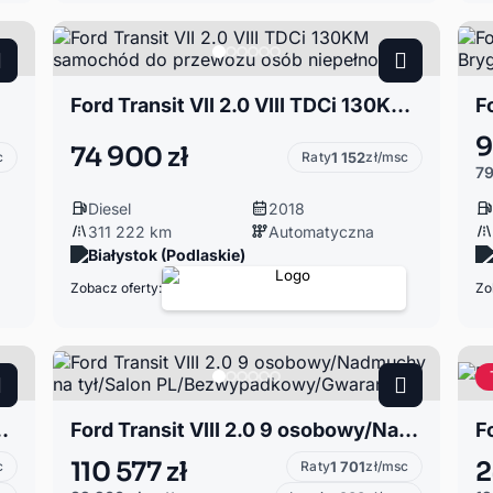
Ford Transit VII 2.0 VIII TDCi 130KM samochód do przewozu osób niepełnospr
9
74 900 zł
c
Raty
1 152
zł/msc
79
Diesel
2018
311 222 km
Automatyczna
Białystok (Podlaskie)
Zobacz oferty:
Zo
pełnosprawnych, Automat, Aso
Ford Transit VIII 2.0 9 osobowy/Nadmuchy na tył/Salon PL/Bezwypadkowy/Gwarancja
F
110 577 zł
2
c
Raty
1 701
zł/msc