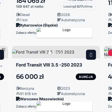
184 065 zł
1
c
149 647 zł
netto
Leasing
1 577
zł/msc
Diesel
2026
1 km
Automatyczna
Rybarzowice (Śląskie)
Zobacz oferty:
Zo
0 Passenger Van Xl 2024
Ford Transit VIII 3.5 -250 2023
66 000 zł
4
A
AUKCJA
Benzyna
2023
91 818 km
Automatyczna
Warszawa (Mazowieckie)
Zobacz oferty:
Zo