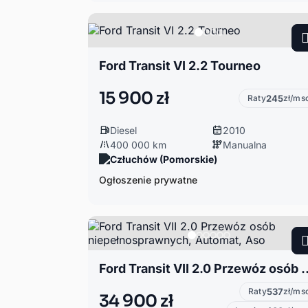
Ford Transit VI 2.2 Tourneo
15 900 zł
Raty
245
zł/ms
Diesel
2010
400 000 km
Manualna
Człuchów (Pomorskie)
Ogłoszenie prywatne
Ford Transit VII 2.0 Przewóz osób nie
Raty
537
zł/ms
34 900 zł