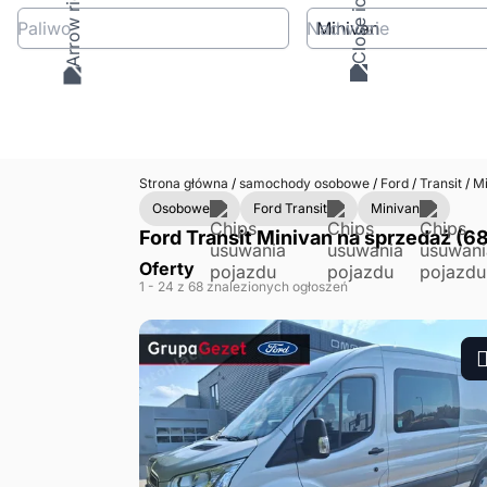
Paliwo
Nadwozie
Strona główna
/
samochody osobowe
/
Ford
/
Transit
/
Mi
Osobowe
Ford Transit
Minivan
Ford Transit Minivan na sprzedaż (68
Oferty
1
- 24
z 68 znalezionych ogłoszeń