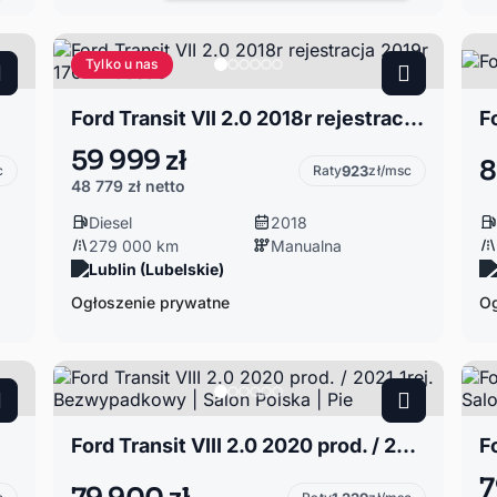
Tylko u nas
Ford Transit VII 2.0 2018r rejestracja 2019r 170km 9osob
F
59 999 zł
8
c
Raty
923
zł/msc
48 779 zł
netto
Diesel
2018
279 000 km
Manualna
Lublin (Lubelskie)
Ogłoszenie prywatne
Og
Ford Transit VIII 2.0 2020 prod. / 2021 1rej. Bezwypadkowy | Salon Polska | Pie
7