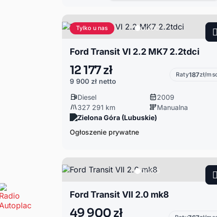
Tylko u nas
Ford Transit VI 2.2 MK7 2.2tdci
12 177 zł
Raty
187
zł/ms
9 900 zł
netto
Diesel
2009
327 291 km
Manualna
Zielona Góra (Lubuskie)
Ogłoszenie prywatne
Ford Transit VII 2.0 mk8
49 900 zł