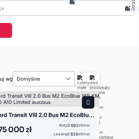
ja
tuj wg
Domyślne
Ford Transit VIII 2.0 Bus M2 EcoBlue 165 KM RWD A10 Limited autobus
Raty
2 692
zł/msc
75 000 zł
Leasing
1 830
zł/msc