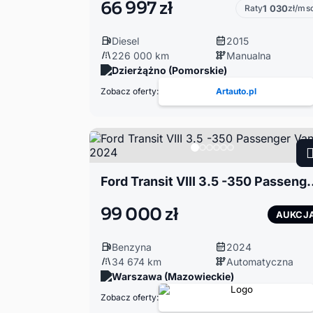
66 997 zł
Raty
1 030
zł/ms
Diesel
2015
226 000 km
Manualna
Dzierżążno (Pomorskie)
Zobacz oferty:
Artauto.pl
Ford Transit VIII 3.5 -35
99 000 zł
AUKCJ
Benzyna
2024
34 674 km
Automatyczna
Warszawa (Mazowieckie)
Zobacz oferty: