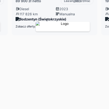
89 900 zł
netto
19
c
Leasing
983
zł/msc
Diesel
2023
117 826 km
Manualna
Bodzentyn (Świętokrzyskie)
Zobacz oferty:
Zo