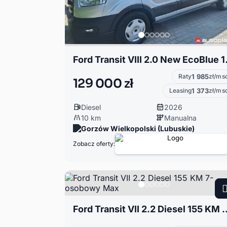
Ford Transit VI
Raty
1 985
zł/ms
129 000 zł
Leasing
1 373
zł/ms
Diesel
2026
10 km
Manualna
Gorzów Wielkopolski (Lubuskie)
Zobacz oferty:
Ford Transit VII 2.2 Diesel 