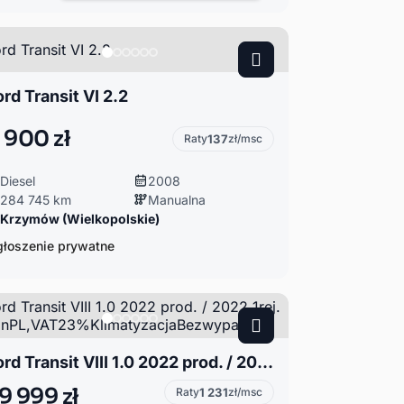
ord Transit VI 2.2
 900 zł
Raty
137
zł/msc
Diesel
2008
284 745 km
Manualna
Krzymów (Wielkopolskie)
łoszenie prywatne
Ford Transit VIII 1.0 2022 prod. / 2022 1rej. SalonPL,VAT23%KlimatyzacjaBezwypa
9 999 zł
Raty
1 231
zł/msc