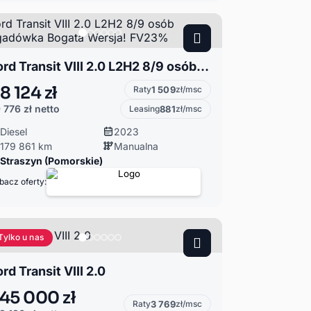
Ford Transit VIII 2.0 L2H2 8/9 osób Brygadówka Bogata Wersja! FV23%
8 124 zł
Raty
1 509
zł/msc
 776 zł
netto
Leasing
881
zł/msc
Diesel
2023
179 861 km
Manualna
Straszyn (Pomorskie)
bacz oferty:
Tylko u nas
ord Transit VIII 2.0
45 000 zł
Raty
3 769
zł/msc