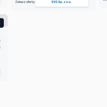
Zobacz oferty:
EVO Sp. z o.o.
c
c