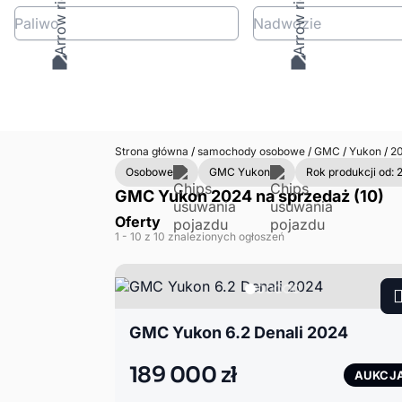
Paliwo
Nadwozie
Strona główna
/
samochody osobowe
/
GMC
/
Yukon
/
20
Osobowe
GMC Yukon
Rok produkcji od: 
GMC Yukon 2024 na sprzedaż (10)
Oferty
1
- 10
z 10 znalezionych ogłoszeń
GMC Yukon 6.2 Denali 2024
189 000 zł
AUKCJ