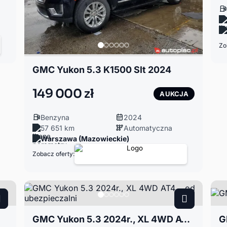
Zo
GMC Yukon 5.3 K1500 Slt 2024
149 000 zł
AUKCJA
Benzyna
2024
57 651 km
Automatyczna
Warszawa (Mazowieckie)
Zobacz oferty:
GMC Yukon 5.3 2024r., XL 4WD AT4, , od ubezpieczalni
G