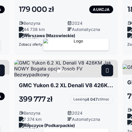
179 000 zł
1
A
AUKCJA
Benzyna
2024
44 738 km
Automatyczna
Warszawa (Mazowieckie)
Zobacz oferty:
Zo
G
GMC Yukon 6.2 XL Denali V8 426KM Jak NOWY Bogata opcja 7osob FV Bezwypadkowy
7
A
399 777 zł
Leasing
4 047
zł/msc
Benzyna
2024
7 374 km
Automatyczna
Ropczyce (Podkarpackie)
Zo