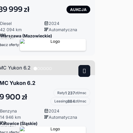
89 999 zł
AUKCJA
Diesel
2024
42 094 km
Automatyczna
Warszawa (Mazowieckie)
bacz oferty:
MC Yukon 6.2
Raty
1 237
zł/msc
9 900 zł
Leasing
884
zł/msc
Benzyna
2024
14 946 km
Automatyczna
Katowice (Śląskie)
bacz oferty: