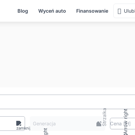
Blog
Wyceń auto
Finansowanie
Ulub
Generacja
Cena
[zł
]