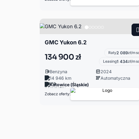
GMC Yukon 6.2
Raty
2 089
zł/ms
134 900 zł
Leasing
1 434
zł/ms
Benzyna
2024
14 946 km
Automatyczna
Katowice (Śląskie)
Zobacz oferty: