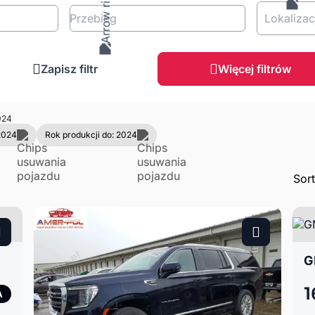
Przebieg
Lokalizac
Zapisz filtr
Więcej filtrów
24
2024
Rok produkcji do: 2024
Sor
G
1
A