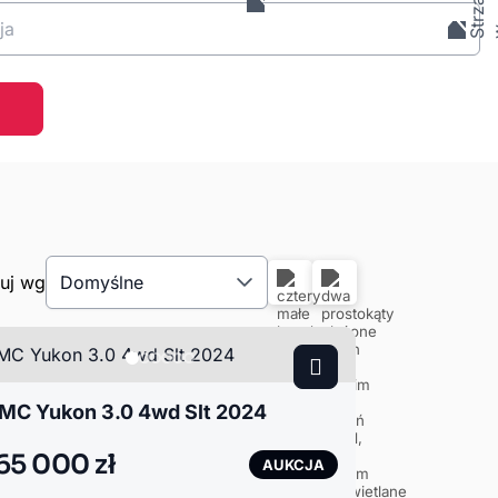
ja
tuj wg
Domyślne
MC Yukon 3.0 4wd Slt 2024
65 000 zł
AUKCJA