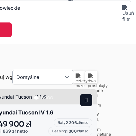
owieckie
tuj wg
Domyślne
yundai Tucson IV 1.6
49 900 zł
Raty
2 306
zł/msc
1 869 zł
netto
Leasing
1 300
zł/msc