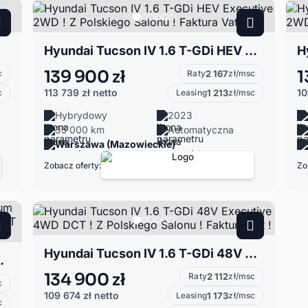
Hyundai Tucson IV 1.6 T-GDi HEV Executive 2WD ! Z Polskiego Salonu ! Faktura Vat !
139 900 zł
1
c
Raty
2 167
zł/msc
113 739 zł
netto
10
c
Leasing
1 213
zł/msc
Hybrydowy
2023
35 000 km
Automatyczna
Warszawa (Mazowieckie)
Zobacz oferty:
Zo
Hyundai Tucson IV 1.6 T-GDi 48V Executive 4WD DCT ! Z Polskiego Salonu ! Faktura Vat !
ego Salonu ! Faktura VAT !
134 900 zł
Raty
2 112
zł/msc
c
109 674 zł
netto
Leasing
1 173
zł/msc
c