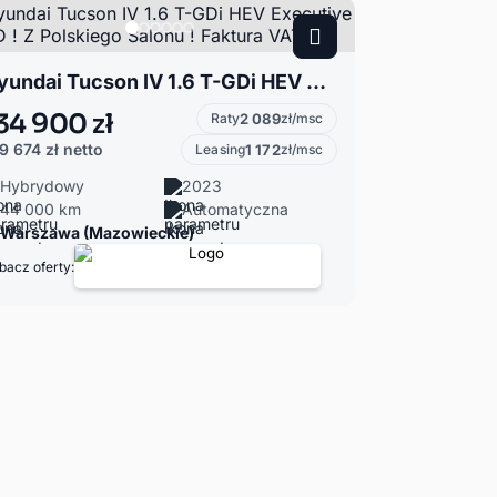
Hyundai Tucson IV 1.6 T-GDi HEV Executive 2WD ! Z Polskiego Salonu ! Faktura VAT !
34 900 zł
Raty
2 089
zł/msc
9 674 zł
netto
Leasing
1 172
zł/msc
Hybrydowy
2023
44 000 km
Automatyczna
Warszawa (Mazowieckie)
bacz oferty: