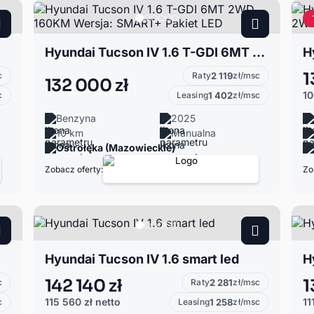
Hyundai Tucson IV 1.6 T-GDI 6MT 2WD 160KM Wersja: SMART+ Pakiet LED
1
c
Raty
2 119
zł/msc
132 000 zł
10
c
Leasing
1 402
zł/msc
Benzyna
2025
10 km
Manualna
Ostrołęka (Mazowieckie)
Zobacz oferty:
Zo
Hyundai Tucson IV 1.6 smart led
H
142 140 zł
1
c
Raty
2 281
zł/msc
115 560 zł
netto
11
c
Leasing
1 258
zł/msc