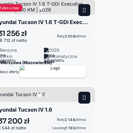
Tylko u nas
Hyundai Tucson IV 1.6 T-GDi Executive 2WD DCT | 150 KM | 2026
31 256 zł
Raty
2 019
zł/msc
6 712 zł
netto
Benzyna
2026
20 km
Automatyczna
Warszawa (Mazowieckie)
bacz oferty:
yundai Tucson IV 1.6
37 200 zł
Raty
2 148
zł/msc
1 544 zł
netto
Leasing
1 193
zł/msc