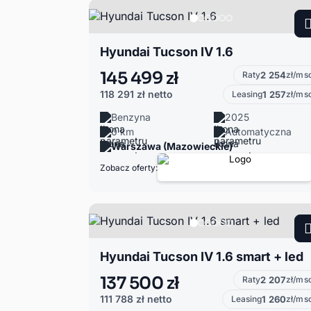
Hyundai Tucson IV 1.6
145 499 zł
Raty
2 254
zł/ms
118 291 zł
netto
Leasing
1 257
zł/ms
Benzyna
2025
0 km
Automatyczna
Warszawa (Mazowieckie)
Zobacz oferty:
Hyundai Tucson IV 1.6 smart + led
137 500 zł
Raty
2 207
zł/ms
111 788 zł
netto
Leasing
1 260
zł/ms