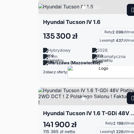
Hyundai Tucson IV 1.6
Raty
2 096
zł/ms
135 300 zł
Leasing
1 437
zł/ms
Hybrydowy
2026
5 km
Automatyczna
Warszawa (Mazowieckie)
Zobacz oferty:
Hyundai Tucson IV 1.6 T-GDi 48V Platinum 2WD DCT ! Z Polski
141 900 zł
Raty
2 198
zł/ms
115 365 zł
netto
Leasing
1 226
zł/ms