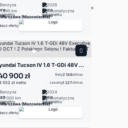
Benzyna
2026
1 845 km
Automatyczna
Warszawa (Mazowieckie)
bacz oferty:
Hyundai Tucson IV 1.6 T-GDi 48V Executive 2WD DCT ! Z Polskiego Salonu ! Faktura VAT !
40 900 zł
Raty
2 168
zł/msc
4 552 zł
netto
Leasing
1 227
zł/msc
Benzyna
2024
46 000 km
Automatyczna
Warszawa (Mazowieckie)
bacz oferty: