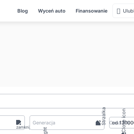
Blog
Wyceń auto
Finansowanie
Ulub
Generacja
Cena
[zł
]