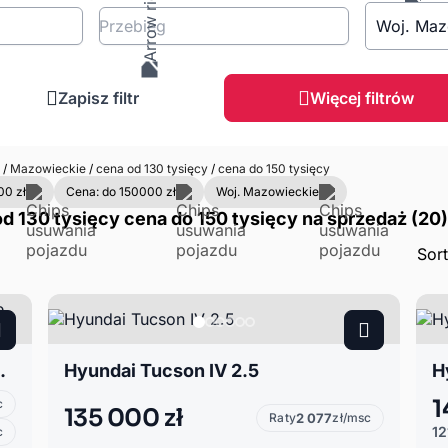
Przebieg
Woj. Maz
Zapisz filtr
Więcej filtrów
n
/
Mazowieckie
/
cena od 130 tysięcy
/
cena do 150 tysięcy
00 zł
Cena: do 150000 zł
Woj. Mazowieckie
 130 tysięcy cena do 150 tysięcy na sprzedaż (20)
Sor
 N-Line 2WD DCT
Hyundai Tucson IV 2.5
H
1
c
135 000 zł
Raty
2 077
zł/msc
12
c