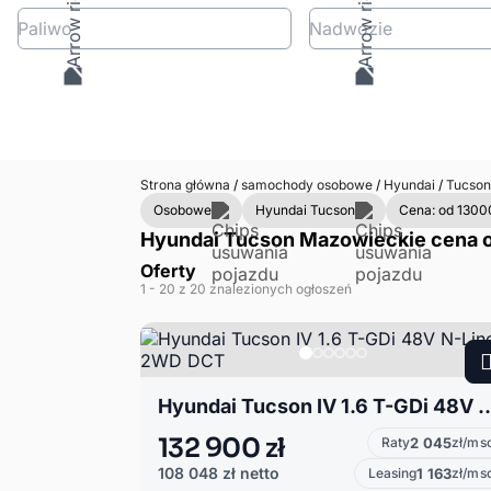
Paliwo
Nadwozie
Strona główna
/
samochody osobowe
/
Hyundai
/
Tucso
Osobowe
Hyundai Tucson
Cena: od 1300
Hyundai Tucson Mazowieckie cena od
Oferty
1
- 20
z 20 znalezionych ogłoszeń
Hyundai Tucson IV 1.6 T-GDi 48V
132 900 zł
Raty
2 045
zł/ms
108 048 zł
netto
Leasing
1 163
zł/ms