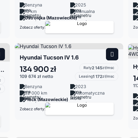
Benzyna
2025
10 km
Manualna
Ostrołęka (Mazowieckie)
Zobacz oferty:
Zo
Hyundai Tucson IV 1.6
134 900 zł
Raty
2 145
zł/msc
 Executive Rabat 50 920 zł brutto, Tapicerka i Kolor do wyboru. !
109 674 zł
netto
Leasing
1 172
zł/msc
1
c
11
Benzyna
2023
c
32 000 km
Automatyczna
Płock (Mazowieckie)
Zobacz oferty:
Zo