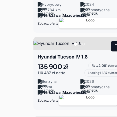
Hybrydowy
2024
23 784 km
Automatyczna
Warszawa (Mazowieckie)
Zobacz oferty:
Hyundai Tucson IV 1.6
135 900 zł
Raty
2 091
zł/ms
110 487 zł
netto
Leasing
1 187
zł/ms
Benzyna
2026
10 km
Automatyczna
Warszawa (Mazowieckie)
Zobacz oferty: