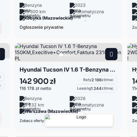
Benzyna
2023
15 300 km
Automatyczna
Kobyłka (Mazowieckie)
Ogłoszenie prywatne
Zo
Hyundai Tucson IV 1.6 T-Benzyna 150KM,Execitive+Comfort,Faktura 23%,Salon PL
c
142 900 zł
1
Raty
2 198
zł/msc
c
116 178 zł
netto
11
Leasing
1 244
zł/msc
Benzyna
2026
3 232 km
Automatyczna
Warszawa (Mazowieckie)
Zobacz oferty:
Zo