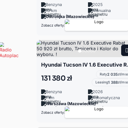
Benzyna
2025
10 km
Manualna
Ostrołęka (Mazowieckie)
Zobacz oferty:
Hyundai Tucson IV 1.6
Raty
2 035
zł/ms
131 380 zł
Leasing
1 388
zł/ms
Benzyna
2026
1 km
Automatyczna
Warszawa (Mazowieckie)
Zobacz oferty: