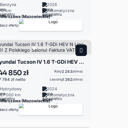
Benzyna
2026
10 km
Automatyczna
Warszawa (Mazowieckie)
bacz oferty:
Hyundai Tucson IV 1.6 T-GDi HEV N Line 4WD! Z Polskiego Salonu! Faktura VAT!
44 850 zł
Raty
2 243
zł/msc
7 764 zł
netto
Leasing
1 262
zł/msc
Hybrydowy
2024
67 000 km
Automatyczna
Warszawa (Mazowieckie)
bacz oferty: