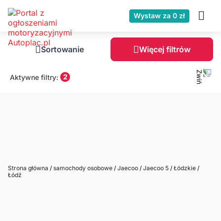
Wystaw za 0 zł
Sortowanie
Więcej filtrów
2
Aktywne filtry:
Strona główna
/
samochody osobowe
/
Jaecoo
/
Jaecoo 5
/
Łódzkie
/
Łódź