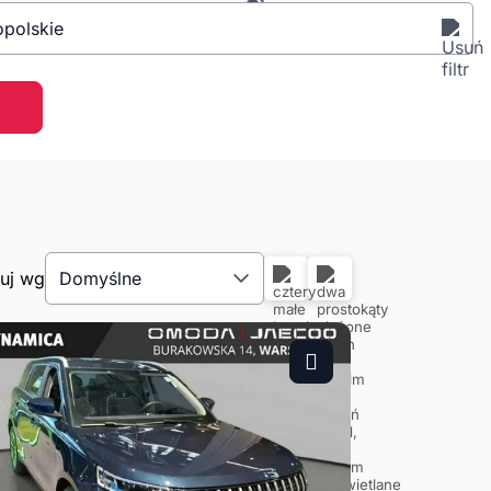
opolskie
tuj wg
Domyślne