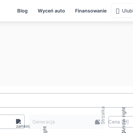
Blog
Wyceń auto
Finansowanie
Ulub
Generacja
Cena
[zł
]