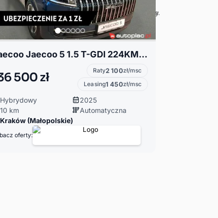
Jaecoo Jaecoo 5 1.5 T-GDI 224KM - DCT - Wersja Premium! Rok produkcji 2025!
Raty
2 100
zł/msc
36 500 zł
Leasing
1 450
zł/msc
Hybrydowy
2025
10 km
Automatyczna
Kraków (Małopolskie)
bacz oferty: