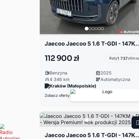
Jaecoo Jaecoo 5 1.6 T-GDI - 147KM - DCT - Wersja Prem
112 900 zł
Raty
1 737
zł/ms
Benzyna
2025
4 346 km
Automatyczna
Kraków (Małopolskie)
Zobacz oferty:
Jaecoo Jaecoo 5 1.6 T-GDI - 147KM - DCT - Wersja Prem