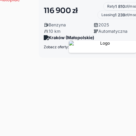
Raty
1 810
zł/ms
116 900 zł
Leasing
1 239
zł/ms
Benzyna
2025
10 km
Automatyczna
Kraków (Małopolskie)
Zobacz oferty: