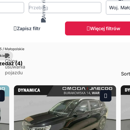
Przebieg
Woj. Mał
Zapisz filtr
Więcej filtrów
 5
/
Małopolskie
kie
zedaż (4)
Sor