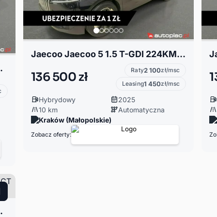
Jaecoo Jaecoo 5 1.5 T-GDI 224KM - DCT - Wersja Premium! Rok produkcji 2025!
ium! Rok produkcji 2025!
Raty
2 100
zł/msc
136 500 zł
1
Leasing
1 450
zł/msc
c
Hybrydowy
2025
10 km
Automatyczna
Kraków (Małopolskie)
Zobacz oferty:
Zo
ium! Rok produkcji 2025!