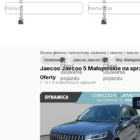
Paliwo
Nadwozie
Strona główna
/
samochody osobowe
/
Jaecoo
/
Jaecoo
Osobowe
Jaecoo Jaecoo 5
Woj. Małopols
Jaecoo Jaecoo 5 Małopolskie na spr
Oferty
1
- 4
z 4 znalezionych ogłoszeń