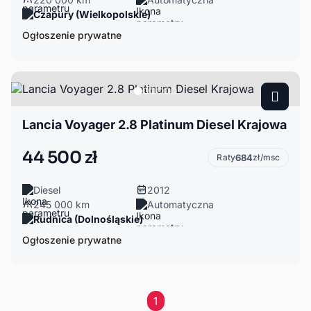
Czapury (Wielkopolskie)
Ogłoszenie prywatne
Lancia Voyager 2.8 Platinum Diesel Krajowa
44 500 zł
Raty
684
zł/msc
Diesel
2012
245 000 km
Automatyczna
Rudnica (Dolnośląskie)
Ogłoszenie prywatne
1