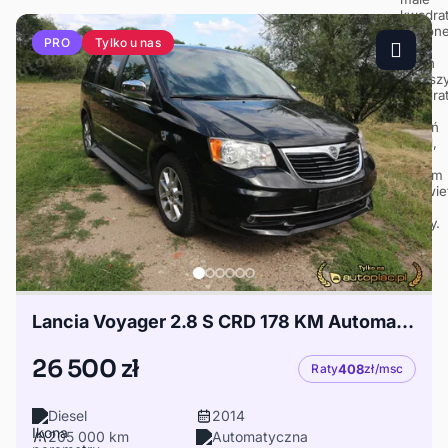
Tylko u nas
PRO
Lancia Voyager 2.8 S CRD 178 KM Automat 2014 205 tys 7 os car veryical
26 500 zł
Raty
408
zł/msc
Diesel
2014
205 000 km
Automatyczna