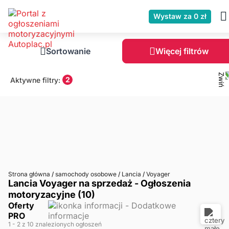
Wystaw za 0 zł
Sortowanie
Więcej filtrów
2
Aktywne filtry:
Strona główna
/
samochody osobowe
/
Lancia
/
Voyager
Lancia Voyager na sprzedaż - Ogłoszenia
motoryzacyjne (10)
Oferty
PRO
1
- 2
z 10 znalezionych ogłoszeń