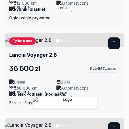
212 000 km
Automatyczna
Rybnik (Śląskie)
Ogłoszenie prywatne
Tylko u nas
Lancia Voyager 2.8
36 600 zł
Raty
567
zł/msc
Diesel
2014
386 000 km
Automatyczna
Bielsk Podlaski (Podlaskie)
Zobacz oferty: