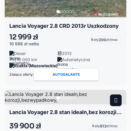
Lancia Voyager 2.8 CRD 2013r Uszkodzony
12 999 zł
Raty
200
zł/msc
10 568 zł
netto
Diesel
2013
210 000 km
Automatyczna
Rzakta (Mazowieckie)
Zobacz oferty:
AUTOGALANTE
Lancia Voyager 2.8 stan idealn,bez korozji,bezwypadkowy,
39 900 zł
Raty
613
zł/msc