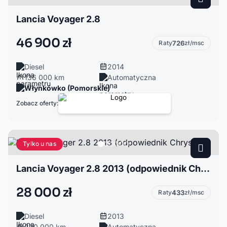
Lancia Voyager 2.8
46 900 zł
Raty
726
zł/msc
Diesel
2014
136 000 km
Automatyczna
Włynkówko (Pomorskie)
Zobacz oferty:
Tylko u nas
Lancia Voyager 2.8 2013 (odpowiednik Chrysler
28 000 zł
Raty
433
zł/msc
Diesel
2013
220 000 km
Automatyczna