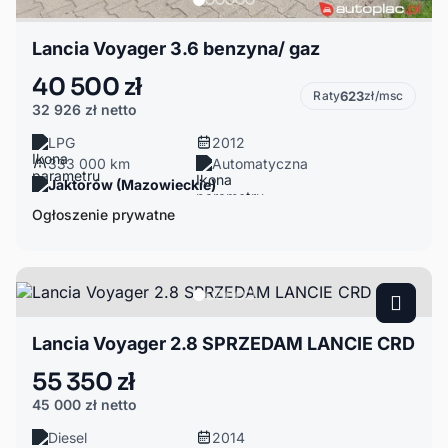
Lancia Voyager 3.6 benzyna/ gaz
40 500 zł
Raty
623
zł/msc
32 926 zł
netto
LPG
2012
333 000 km
Automatyczna
Jaktorów (Mazowieckie)
Ogłoszenie prywatne
Lancia Voyager 2.8 SPRZEDAM LANCIE CRD
55 350 zł
45 000 zł
netto
Diesel
2014