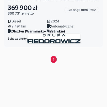
369 900 zł
Leasing
3 089
zł/msc
300 731 zł
netto
Diesel
2024
9 491 km
Automatyczna
Olsztyn (Warmińsko-Mazurskie)
Zobacz oferty:
1