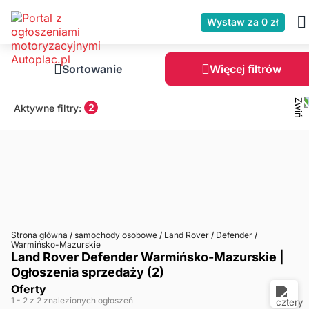
Wystaw za 0 zł
Sortowanie
Więcej filtrów
2
Aktywne filtry:
Strona główna
/
samochody osobowe
/
Land Rover
/
Defender
/
Warmińsko-Mazurskie
Land Rover Defender Warmińsko-Mazurskie |
Ogłoszenia sprzedaży (2)
Oferty
1
- 2
z 2 znalezionych ogłoszeń