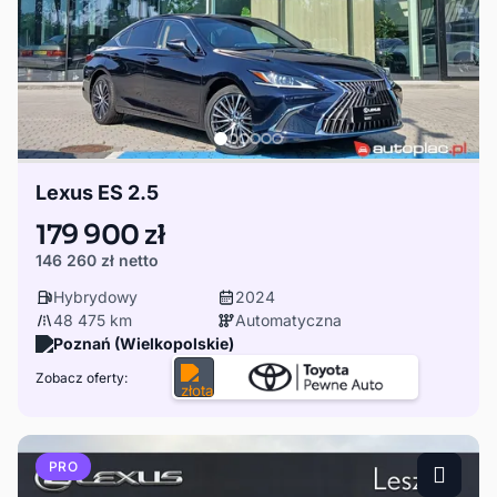
Lexus ES 2.5
179 900 zł
146 260 zł
netto
Hybrydowy
2024
48 475 km
Automatyczna
Poznań (Wielkopolskie)
Zobacz oferty:
PRO