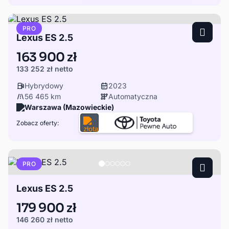
PRO
Lexus ES 2.5
163 900 zł
133 252 zł
netto
Hybrydowy
2023
56 465 km
Automatyczna
Warszawa (Mazowieckie)
Zobacz oferty:
PRO
Lexus ES 2.5
179 900 zł
146 260 zł
netto