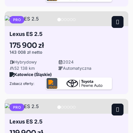
PRO
Lexus ES 2.5
175 900 zł
143 008 zł
netto
Hybrydowy
2024
52 138 km
Automatyczna
Katowice (Śląskie)
Zobacz oferty:
PRO
Lexus ES 2.5