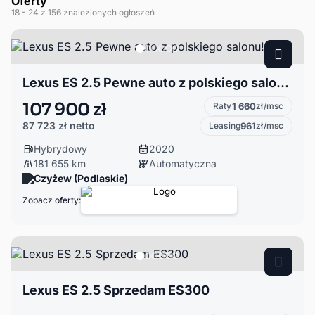
Oferty
18
- 24
z 156 znalezionych ogłoszeń
Lexus ES 2.5 Pewne auto z polskiego salonu!
107 900 zł
Raty
1 660
zł/msc
87 723 zł
netto
Leasing
961
zł/msc
Hybrydowy
2020
181 655 km
Automatyczna
Czyżew (Podlaskie)
Zobacz oferty:
Lexus ES 2.5 Sprzedam ES300