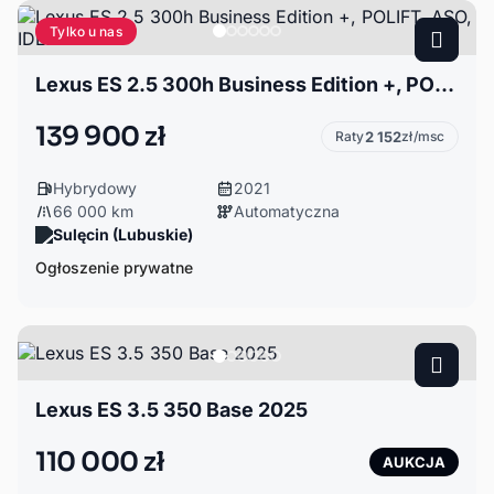
Tylko u nas
Lexus ES 2.5 300h Business Edition +, POLIFT, ASO, IDEALNY
139 900 zł
Raty
2 152
zł/msc
Hybrydowy
2021
66 000 km
Automatyczna
Sulęcin (Lubuskie)
Ogłoszenie prywatne
Lexus ES 3.5 350 Base 2025
110 000 zł
AUKCJA