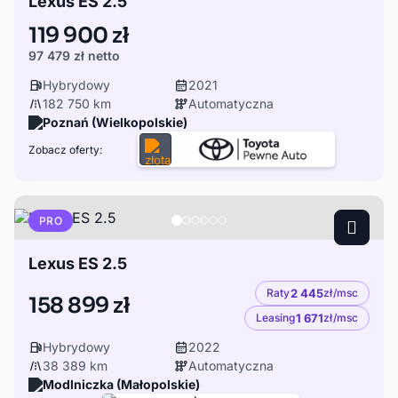
Lexus ES 2.5
119 900 zł
97 479 zł
netto
Hybrydowy
2021
182 750 km
Automatyczna
Poznań (Wielkopolskie)
Zobacz oferty:
PRO
Lexus ES 2.5
Raty
2 445
zł/msc
158 899 zł
Leasing
1 671
zł/msc
Hybrydowy
2022
38 389 km
Automatyczna
Modlniczka (Małopolskie)