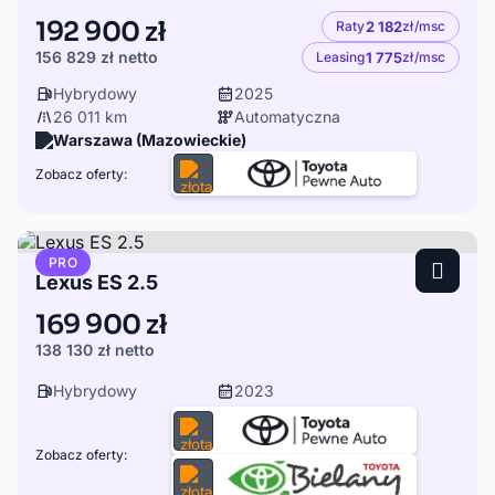
192 900 zł
Raty
2 182
zł/msc
156 829 zł
netto
Leasing
1 775
zł/msc
Hybrydowy
2025
26 011 km
Automatyczna
Warszawa (Mazowieckie)
Zobacz oferty:
PRO
Lexus ES 2.5
169 900 zł
138 130 zł
netto
Hybrydowy
2023
Zobacz oferty: