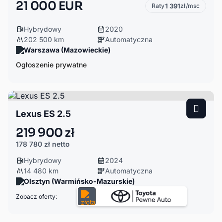
21 000 EUR
Raty
1 391
zł/msc
Hybrydowy
2020
202 500 km
Automatyczna
Warszawa (Mazowieckie)
Ogłoszenie prywatne
Lexus ES 2.5
219 900 zł
178 780 zł
netto
Hybrydowy
2024
14 480 km
Automatyczna
Olsztyn (Warmińsko-Mazurskie)
Zobacz oferty: