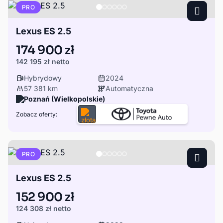
PRO
Lexus ES 2.5
174 900 zł
142 195 zł
netto
Hybrydowy
2024
57 381 km
Automatyczna
Poznań (Wielkopolskie)
Zobacz oferty:
PRO
Lexus ES 2.5
152 900 zł
124 308 zł
netto