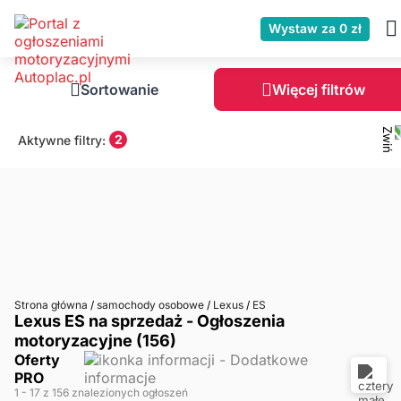
Wystaw za 0 zł
Sortowanie
Więcej filtrów
2
Aktywne filtry:
Strona główna
/
samochody osobowe
/
Lexus
/
ES
Lexus ES na sprzedaż - Ogłoszenia
motoryzacyjne (156)
Oferty
PRO
1
- 17
z 156 znalezionych ogłoszeń