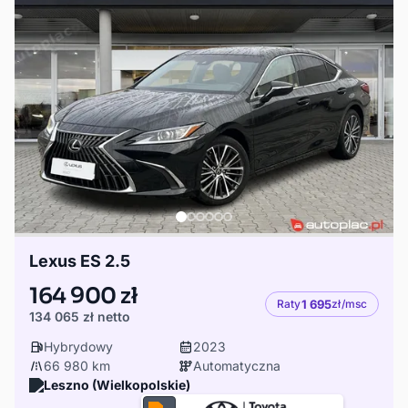
Lexus ES 2.5
164 900 zł
Raty
1 695
zł/msc
134 065 zł
netto
Hybrydowy
2023
66 980 km
Automatyczna
Leszno (Wielkopolskie)