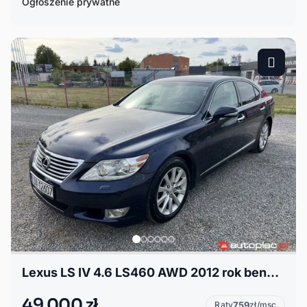
Ogłoszenie prywatne
Lexus LS IV 4.6 LS460 AWD 2012 rok benzyna 378KM, limuzyna
49 000 zł
Raty
759
zł/msc