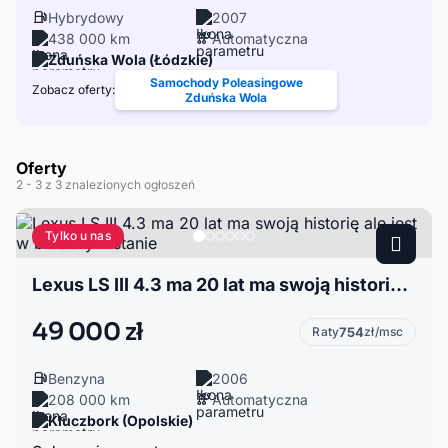
Hybrydowy
2007
438 000 km
Automatyczna
Zduńska Wola (Łódzkie)
Samochody Poleasingowe
Zobacz oferty:
Zduńska Wola
Oferty
2
- 3
z 3 znalezionych ogłoszeń
Tylko u nas
Lexus LS III 4.3 ma 20 lat ma swoją historię ale jest w b.dobrym stanie
49 000 zł
Raty
754
zł/msc
Benzyna
2006
208 000 km
Automatyczna
Kluczbork (Opolskie)