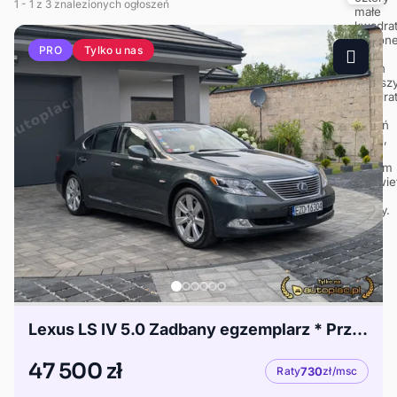
1
- 1
z 3 znalezionych ogłoszeń
Tylko u nas
PRO
Lexus LS IV 5.0 Zadbany egzemplarz * Przebieg autostradowy
47 500 zł
Raty
730
zł/msc