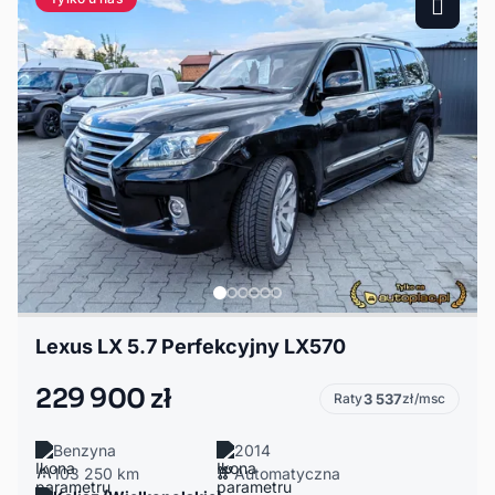
Lexus LX 5.7 Perfekcyjny LX570
229 900 zł
Raty
3 537
zł/msc
Benzyna
2014
103 250 km
Automatyczna