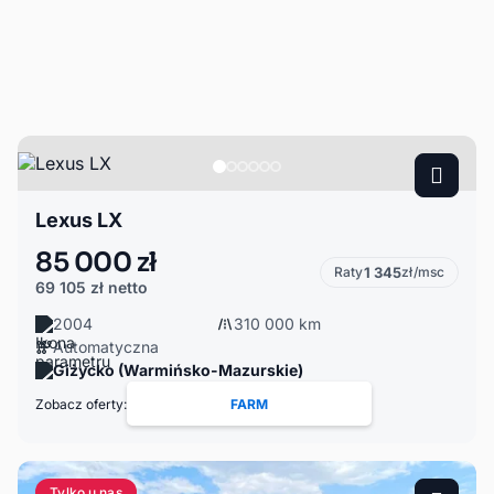
Lexus LX
85 000 zł
Raty
1 345
zł/msc
69 105 zł
netto
2004
310 000 km
Automatyczna
Giżycko (Warmińsko-Mazurskie)
Zobacz oferty:
FARM
Tylko u nas