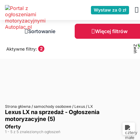
Wystaw za 0 zł
Sortowanie
Więcej filtrów
2
Aktywne filtry:
Strona główna
/
samochody osobowe
/
Lexus
/
LX
Lexus LX na sprzedaż - Ogłoszenia
motoryzacyjne (5)
Oferty
1
- 5
z 5 znalezionych ogłoszeń