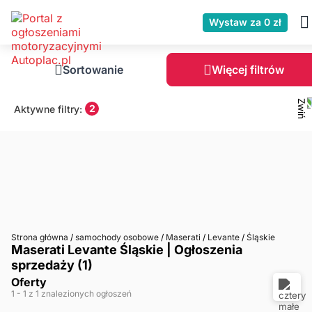
Wystaw za 0 zł
Sortowanie
Więcej filtrów
2
Aktywne filtry:
Strona główna
/
samochody osobowe
/
Maserati
/
Levante
/
Śląskie
Maserati Levante Śląskie | Ogłoszenia
sprzedaży (1)
Oferty
1
- 1
z 1 znalezionych ogłoszeń