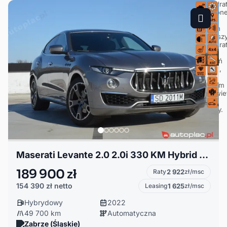
Maserati Levante 2.0 2.0i 330 KM Hybrid GT LEDY/ Skóra/ Komforty/ Kamera/ Alu/Vat 23%
189 900 zł
Raty
2 922
zł/msc
154 390 zł
netto
Leasing
1 625
zł/msc
Hybrydowy
2022
49 700 km
Automatyczna
Zabrze (Śląskie)