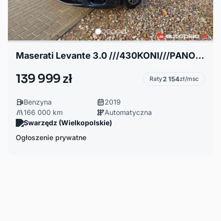
Maserati Levante 3.0 ///430KONI///PANORAMA///SKÓRA///
139 999 zł
Raty
2 154
zł/msc
Benzyna
2019
166 000 km
Automatyczna
Swarzędz (Wielkopolskie)
Ogłoszenie prywatne