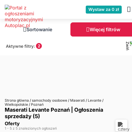
Wystaw za 0 zł
Sortowanie
Więcej filtrów
2
Aktywne filtry:
Strona główna
/
samochody osobowe
/
Maserati
/
Levante
/
Wielkopolskie
/
Poznań
Maserati Levante Poznań | Ogłoszenia
sprzedaży (5)
Oferty
1
- 5
z 5 znalezionych ogłoszeń