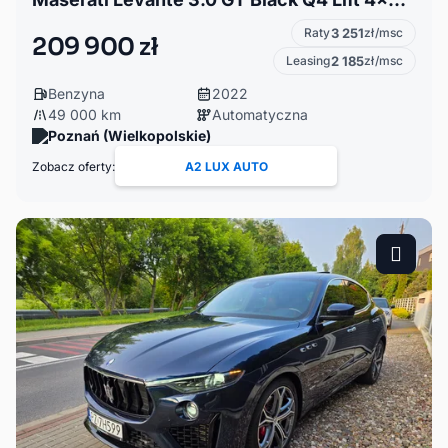
Raty
3 251
zł/msc
209 900 zł
Leasing
2 185
zł/msc
Benzyna
2022
49 000 km
Automatyczna
Poznań (Wielkopolskie)
Zobacz oferty:
A2 LUX AUTO