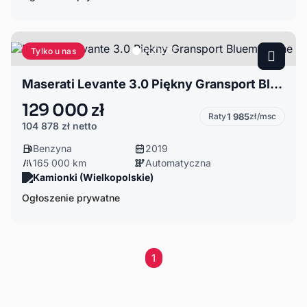
Tylko u nas
Maserati Levante 3.0 Piękny Gransport Bluemozione
129 000 zł
Raty
1 985
zł/msc
104 878 zł
netto
Benzyna
2019
165 000 km
Automatyczna
Kamionki (Wielkopolskie)
Ogłoszenie prywatne
1