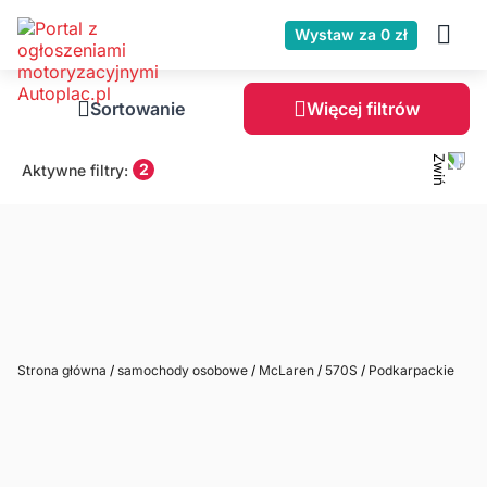
Wystaw za 0 zł
Sortowanie
Więcej filtrów
2
Aktywne filtry:
Strona główna
/
samochody osobowe
/
McLaren
/
570S
/
Podkarpackie