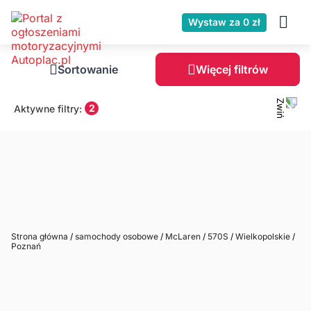
Wystaw za 0 zł
Sortowanie
Więcej filtrów
2
Aktywne filtry:
Strona główna
/
samochody osobowe
/
McLaren
/
570S
/
Wielkopolskie
/
Poznań