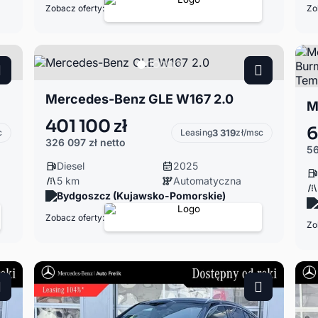
Zobacz oferty:
Zo
Mercedes-Benz GLE W167 2.0
401 100 zł
6
c
Leasing
3 319
zł/msc
326 097 zł
netto
56
Diesel
2025
5 km
Automatyczna
Bydgoszcz (Kujawsko-Pomorskie)
Zobacz oferty:
Zo