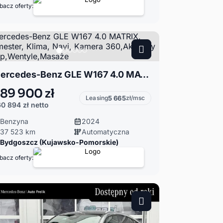
bacz oferty:
Mercedes-Benz GLE W167 4.0 MATRIX, Burmester, Klima, Navi, Kamera 360,Aktywny Temp,Wentyle,Masaże
89 900 zł
Leasing
5 665
zł/msc
0 894 zł
netto
Benzyna
2024
37 523 km
Automatyczna
Bydgoszcz (Kujawsko-Pomorskie)
bacz oferty: