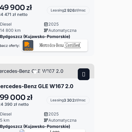
49 900 zł
Leasing
2 926
zł/msc
4 471 zł
netto
Diesel
2025
14 800 km
Automatyczna
Bydgoszcz (Kujawsko-Pomorskie)
bacz oferty:
ercedes-Benz GLE W167 2.0
99 000 zł
Leasing
3 302
zł/msc
4 390 zł
netto
Diesel
2025
5 km
Automatyczna
Bydgoszcz (Kujawsko-Pomorskie)