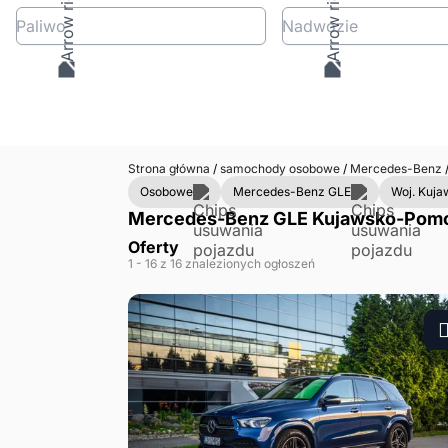
Paliwo
Nadwozie
Strona główna
/
samochody osobowe
/
Mercedes-Benz
Osobowe
Mercedes-Benz GLE
Woj. Kuj
Mercedes-Benz GLE Kujawsko-Pomors
Oferty
1
- 16
z 16 znalezionych ogłoszeń