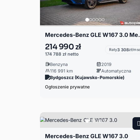
Mercedes-Benz GLE W167 3.0 Merced
214 990 zł
Raty
3 308
zł/ms
174 788 zł
netto
Benzyna
2019
116 991 km
Automatyczna
Bydgoszcz (Kujawsko-Pomorskie)
Ogłoszenie prywatne
Mercedes-Benz GLE W167 3.0