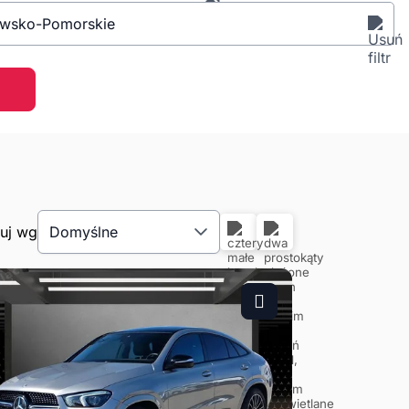
awsko-Pomorskie
tuj wg
Domyślne