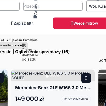
Przebieg
Woj. Kuj
Zapisz filtr
Więcej filtrów
/
GLE
/
Kujawsko-Pomorskie
awsko-Pomorskie
kie | Ogłoszenia sprzedaży (16)
Sor
Mercedes-Benz GLE W166 3.0 Mercedes COUPE
149 000 zł
Raty
2 292
zł/msc