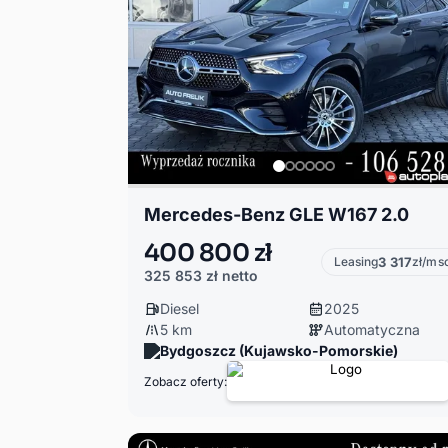
Mercedes-Benz GLE W167 2.0
400 800 zł
Leasing
3 317
zł/ms
325 853 zł
netto
Diesel
2025
5 km
Automatyczna
Bydgoszcz (Kujawsko-Pomorskie)
Zobacz oferty: