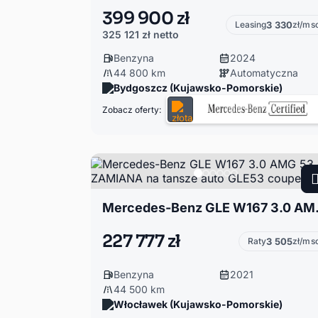
399 900 zł
Leasing
3 330
zł/ms
325 121 zł
netto
Benzyna
2024
44 800 km
Automatyczna
Bydgoszcz (Kujawsko-Pomorskie)
Zobacz oferty:
Mercedes-Benz GLE W
227 777 zł
Raty
3 505
zł/ms
Benzyna
2021
44 500 km
Włocławek (Kujawsko-Pomorskie)