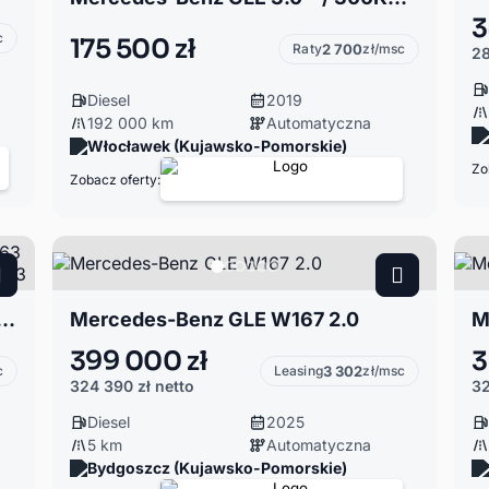
3
c
175 500 zł
Raty
2 700
zł/msc
28
Diesel
2019
192 000 km
Automatyczna
Włocławek (Kujawsko-Pomorskie)
Zo
Zobacz oferty:
167 3.0 AMG 53 63 ZAMIANA na tansze auto GLE53 coupe gle63
Mercedes-Benz GLE W167 2.0
M
399 000 zł
3
c
Leasing
3 302
zł/msc
324 390 zł
netto
32
Diesel
2025
5 km
Automatyczna
Bydgoszcz (Kujawsko-Pomorskie)