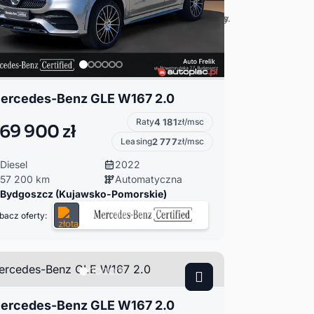
ercedes-Benz GLE W167 2.0
Raty
4 181
zł/msc
69 900 zł
Leasing
2 777
zł/msc
Diesel
2022
57 200 km
Automatyczna
Bydgoszcz (Kujawsko-Pomorskie)
bacz oferty:
ercedes-Benz GLE W167 2.0