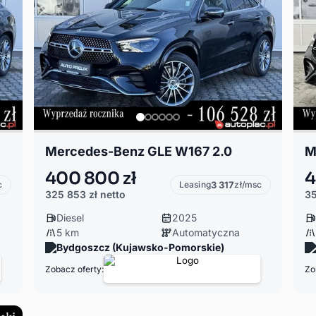
Mercedes-Benz GLE W167 2.0
M
400 800 zł
4
c
Leasing
3 317
zł/msc
325 853 zł
netto
35
Diesel
2025
5 km
Automatyczna
Bydgoszcz (Kujawsko-Pomorskie)
Zobacz oferty:
Zo