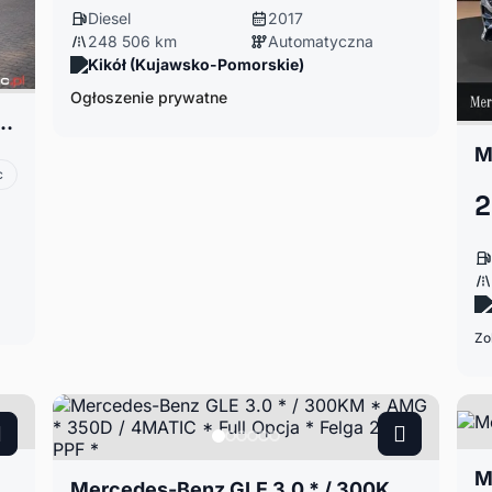
Diesel
2017
248 506 km
Automatyczna
Kikół (Kujawsko-Pomorskie)
Ogłoszenie prywatne
es 450 4MATIC 367 KM | Salon Polska | ASO Mercedes | FV 23%
M
c
2
Zo
M
Mercedes-Benz GLE 3.0 * / 300KM * AMG * 350D / 4MATIC * Full Opcja * Felga 23" * PPF *