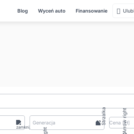
Blog
Wyceń auto
Finansowanie
Ulub
Generacja
Cena
[zł
]