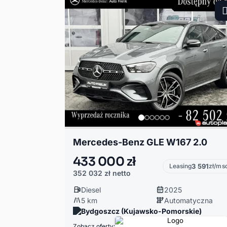
Mercedes-Benz GLE W167 2.0
433 000 zł
Leasing
3 591
zł/ms
352 032 zł
netto
Diesel
2025
5 km
Automatyczna
Bydgoszcz (Kujawsko-Pomorskie)
Zobacz oferty: