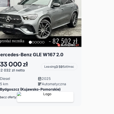
ercedes-Benz GLE W167 2.0
33 000 zł
Leasing
3 591
zł/msc
2 032 zł
netto
Diesel
2025
5 km
Automatyczna
Bydgoszcz (Kujawsko-Pomorskie)
bacz oferty: