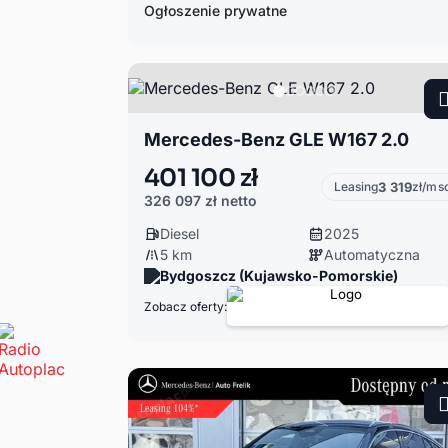
Ogłoszenie prywatne
Mercedes-Benz GLE W167 2.0
401 100 zł
Leasing
3 319
zł/ms
326 097 zł
netto
Diesel
2025
5 km
Automatyczna
Bydgoszcz (Kujawsko-Pomorskie)
Zobacz oferty: