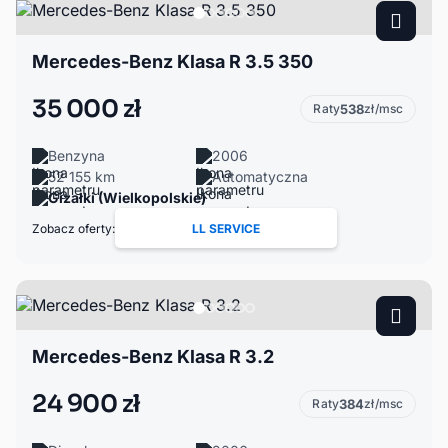
Mercedes-Benz Klasa R 3.5 350
35 000 zł
Raty
538
zł/msc
Benzyna
2006
52 155 km
Automatyczna
Gizałki (Wielkopolskie)
Zobacz oferty:
LL SERVICE
Mercedes-Benz Klasa R 3.2
24 900 zł
Raty
384
zł/msc