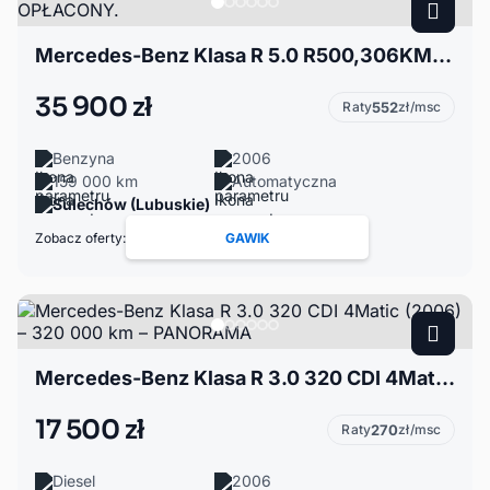
Mercedes-Benz Klasa R 5.0 R500,306KM,4X4! OPŁACONY.
35 900 zł
Raty
552
zł/msc
Benzyna
2006
159 000 km
Automatyczna
Sulechów (Lubuskie)
Zobacz oferty:
GAWIK
Mercedes-Benz Klasa R 3.0 320 CDI 4Matic (2006) – 320 000 km – PANORAMA
17 500 zł
Raty
270
zł/msc
Diesel
2006