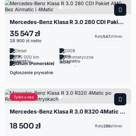
Mercedes-Benz Klasa R 3.0 280 CDI Pakiet AMG Bez Airmatic i 4Matic
35 547 zł
Raty
547
zł/msc
28 900 zł
netto
Diesel
2008
295 000 km
Automatyczna
Sztum (Pomorskie)
Ogłoszenie prywatne
Tylko u nas
Mercedes-Benz Klasa R 3.0 R320 4Matic po Rozrządzie i wtryskach
18 500 zł
Raty
286
zł/msc