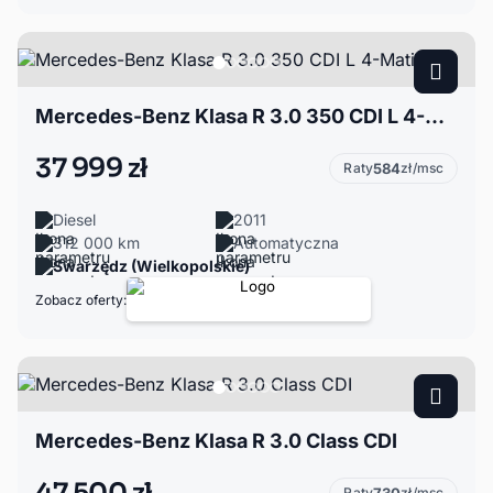
Mercedes-Benz Klasa R 3.0 350 CDI L 4-Matic
37 999 zł
Raty
584
zł/msc
Diesel
2011
312 000 km
Automatyczna
Swarzędz (Wielkopolskie)
Zobacz oferty:
Mercedes-Benz Klasa R 3.0 Class CDI
Raty
zł/msc