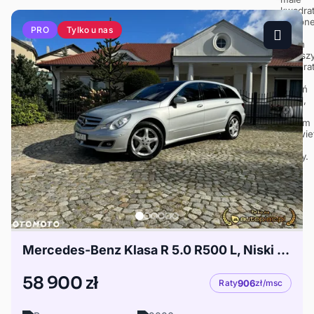
Tylko u nas
PRO
Mercedes-Benz Klasa R 5.0 R500 L, Niski przebieg, Super stan
58 900 zł
Raty
906
zł/msc