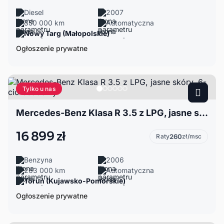
Diesel
2007
350 000 km
Automatyczna
Nowy Targ (Małopolskie)
Ogłoszenie prywatne
Tylko u nas
Mercedes-Benz Klasa R 3.5 z LPG, jasne skóry, 6-cio osobowy
16 899 zł
Raty
260
zł/msc
Benzyna
2006
263 000 km
Automatyczna
Toruń (Kujawsko-Pomorskie)
Ogłoszenie prywatne