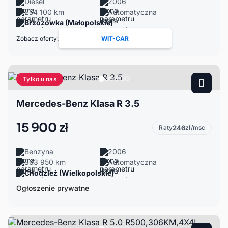
Diesel
2006
254 100 km
Automatyczna
Brzozówka (Małopolskie)
Zobacz oferty:
WIT-CAR
Tylko u nas
Mercedes-Benz Klasa R 3.5
15 900 zł
Raty
246
zł/msc
Benzyna
2006
303 950 km
Automatyczna
Chodzież (Wielkopolskie)
Ogłoszenie prywatne