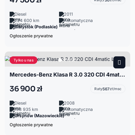
47 500 zł
730
Diesel
2011
224 600 km
Automatyczna
Białystok (Podlaskie)
Ogłoszenie prywatne
Tylko u nas
Mercedes-Benz Klasa R 3.0 320 CDI 4matic Long
36 900 zł
Raty
567
zł/msc
Diesel
2008
198 935 km
Automatyczna
Ursynów (Mazowieckie)
Ogłoszenie prywatne