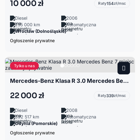
10 000 zł
Raty
154
zł/msc
Diesel
2006
255 000 km
Automatyczna
Wrocław (Dolnośląskie)
Ogłoszenie prywatne
Tylko u nas
Mercedes-Benz Klasa R 3.0 Mercedes Benz 7 miejsc zadbany- prywatnie
22 000 zł
Raty
339
zł/msc
Diesel
2008
392 517 km
Automatyczna
Gdynia (Pomorskie)
Ogłoszenie prywatne