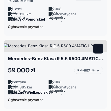
16 260 zł
netto
Diesel
2008
212 330 km
Automatyczna
Słupsk (Pomorskie)
Ogłoszenie prywatne
Mercedes-Benz Klasa R 5.5 R500 4MATIC LPG
59 000 zł
Raty
907
zł/msc
Benzyna
2008
294 385 km
Automatyczna
Leszno (Wielkopolskie)
Ogłoszenie prywatne