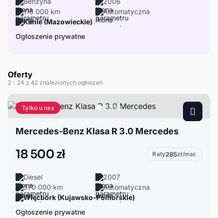
Benzyna
2006
116 000 km
Automatyczna
Kanie (Mazowieckie)
Ogłoszenie prywatne
Oferty
2
- 24
z 42 znalezionych ogłoszeń
Tylko u nas
Mercedes-Benz Klasa R 3.0 Mercedes
18 500 zł
Raty
285
zł/msc
Diesel
2007
370 000 km
Automatyczna
Więcbork (Kujawsko-Pomorskie)
Ogłoszenie prywatne