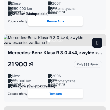
Diesel
2007
260 000 km
Automatyczna
Kraków (Małopolskie)
Zobacz oferty:
Pewne Auta
Mercedes-Benz Klasa R 3.0 4x4, zwykłe zawieszenie, zadbana !!!
21 900 zł
Raty
339
zł/msc
Diesel
2006
190 000 km
Automatyczna
Staszów (Świętokrzyskie)
Zobacz oferty:
Tomcars