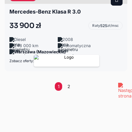
Mercedes-Benz Klasa R 3.0
33 900 zł
Raty
525
zł/msc
Diesel
2008
248 000 km
Automatyczna
Warszawa (Mazowieckie)
Zobacz oferty:
1
2