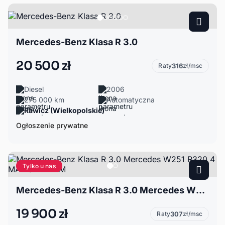
Mercedes-Benz Klasa R 3.0
20 500 zł
Raty
316
zł/msc
Diesel
2006
275 000 km
Automatyczna
Rawicz (Wielkopolskie)
Ogłoszenie prywatne
Tylko u nas
Mercedes-Benz Klasa R 3.0 Mercedes W251 R320 4 MATiC 224 KM
19 900 zł
Raty
307
zł/msc