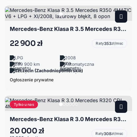
Mercedes-Benz Klasa R 3.5 Mercedes R350 4MATIC V6 + LPG + XI/2008, lazurowy błękit, 8 opon
22 900 zł
Raty
353
zł/msc
LPG
2008
289 900 km
Automatyczna
Szczecin (Zachodniopomorskie)
Ogłoszenie prywatne
Tylko u nas
Mercedes-Benz Klasa R 3.0 Mercedes R320 CDI 4Matic
20 000 zł
Raty
308
zł/msc